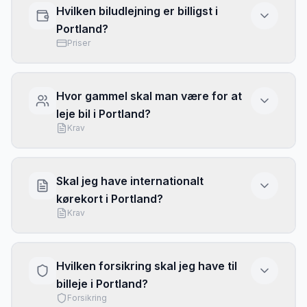
Hvilken biludlejning er billigst i
sæson og hvor tidligt du booker.
Priserne er
Portland?
baseret på vores sammenligning fra februar
Priser
2026.
Læs mere om
bilforsikring
for at sikre
dig den bedste pris.
Den billigste biludlejning
i
Portland
afhænger
af sæson og biltype. Generelt finder vi de
Hvor gammel skal man være for at
bedste priser ved at sammenligne alle
leje bil i Portland?
udbydere
. Book tidligt og vær fleksibel med
Krav
datoer for de laveste priser.
I
Portland
skal du typisk være mindst
21 år
for
at leje bil. Chauffører under 25 år kan dog
Skal jeg have internationalt
blive opkrævet et ungt-fører tillæg på 25-50
kørekort i Portland?
kr. pr. dag. For luksusbiler og SUV'er kræves
Krav
ofte 25 år. Tjek altid de specifikke krav hos
den valgte biludlejer.
Med et dansk kørekort kan du typisk køre
i
Portland
uden internationalt kørekort, da
Hvilken forsikring skal jeg have til
Danmark er EU-medlem. Det anbefales dog at
billeje i Portland?
medbringe et internationalt kørekort hvis dit
Forsikring
kørekort ikke er på latin bogstaver, eller hvis