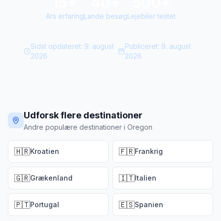
15+
40+
500+
Ars erfaring
Lande besøg
Lejebiler testet
Sidst opdateret:
9. august
Publiceret:
9. august
2026
2026
Udforsk flere destinationer
Andre populære destinationer i Oregon
🇭🇷
🇫🇷
Kroatien
Frankrig
🇬🇷
🇮🇹
Grækenland
Italien
🇵🇹
🇪🇸
Portugal
Spanien