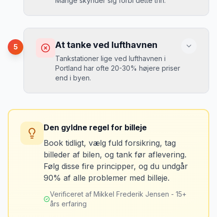
Mange skynder sig forbi dette trin.
kr. i selvrisiko. Siden har jeg altid
Løsning
booket med fuld forsikring.
”
Vælg altid "full-to-full" politik. Tank bilen
op på en lokal tankstation før aflevering -
Konsekvens
det tager 5 minutter.
Du kan blive opkrævet for skader, der
At tanke ved lufthavnen
5
var der før du fik bilen.
Tankstationer lige ved lufthavnen i
Portland har ofte 20-30% højere priser
end i byen.
Løsning
Tag billeder af ALLE ridser, buler og
skader - selv de mindste. Tag også
Konsekvens
billeder af kilometerstanden og
Du betaler unødvendigt meget for den
brændstofmåleren.
Den gyldne regel for billeje
sidste tankning.
Book tidligt, vælg fuld forsikring, tag
billeder af bilen, og tank før aflevering.
Mikkels erfaring
Oktober 2024
Løsning
MJ
Følg disse fire principper, og du undgår
“
Jeg fotograferer altid bilen fra alle
Tank bilen op et par kilometer fra
90% af alle problemer med billeje.
vinkler ved afhentning. Det har reddet
lufthavnen dagen før aflevering. Priserne
mig fra falske skadeskrav to gange.
”
er markant lavere.
Verificeret af Mikkel Frederik Jensen - 15+
års erfaring