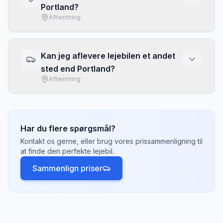
Portland?
afbestillingsbetingelserne ved booking, da de
Afhentning
kan variere mellem udbydere. Vi anbefaler at
vælge tilbud med fleksibel afbestilling.
I
Portland
kan du typisk hente din lejebil ved
lufthavne, togstationer, bymidten og større
Kan jeg aflevere lejebilen et andet
hoteller. Lufthavne har ofte de fleste
sted end Portland?
valgmuligheder og konkurrencedygtige priser.
Afhentning
Tjek hvilke afhentningssteder der passer
bedst til din rejseplan.
Ja, de fleste udlejningsselskaber tilbyder
envejsleje, hvor du henter bilen
i
Portland
og
afleverer den et andet sted, f.eks.
Croatia
Har du flere spørgsmål?
eller
France
. Der kan være et envejsgebyr på
Kontakt os gerne, eller brug vores prissammenligning til
500-2.000 kr. afhængigt af afstand.
at finde den perfekte lejebil.
Sammenlign priser