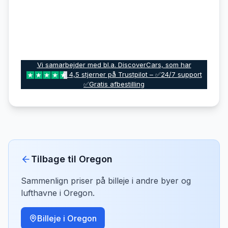
Vi samarbejder med bl.a. DiscoverCars, som har
4,5 stjerner på Trustpilot – ✅24/7 support
✅Gratis afbestilling
Tilbage til
Oregon
Sammenlign priser på billeje i andre byer og
lufthavne i
Oregon
.
Billeje i
Oregon