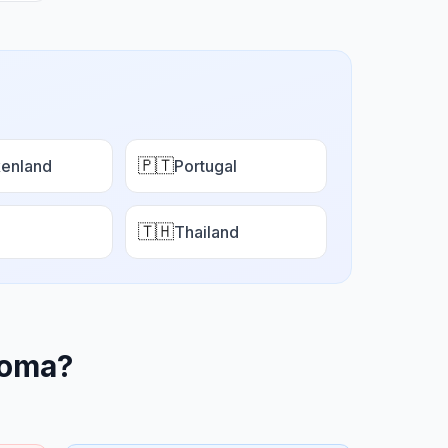
🇵🇹
enland
Portugal
🇹🇭
Thailand
homa
?