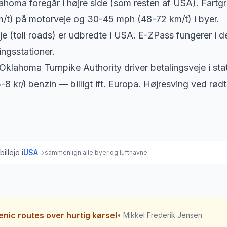
lahoma foregår i højre side (som resten af USA). Far
/t) på motorveje og 30-45 mph (48-72 km/t) i byer.
e (toll roads) er udbredte i USA. E-ZPass fungerer i de 
ingsstationer.
klahoma Turnpike Authority driver betalingsveje i st
-8 kr/l benzin — billigt ift. Europa. Højresving ved rødt ly
illeje i
USA
→
sammenlign alle byer og lufthavne
enic routes over hurtig kørsel
• Mikkel Frederik Jensen