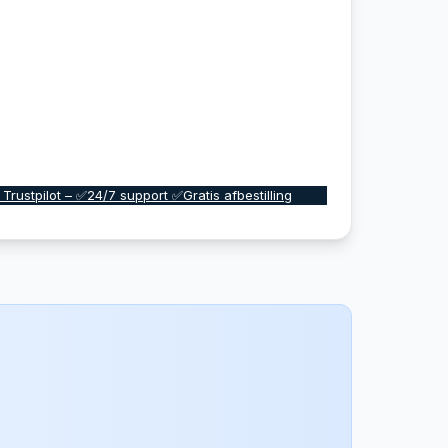
 Trustpilot – ✅24/7 support ✅Gratis afbestilling