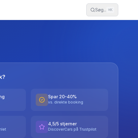
Søg...
⌘
K
k?
ing
Spar 20-40%
vs. direkte booking
4,5/5 stjerner
let
DiscoverCars på Trustpilot