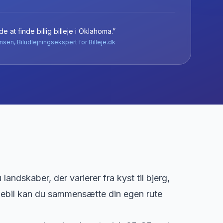
e at finde billig billeje
i
Oklahoma
.”
nsen, Biludlejningsekspert for Billeje.dk
andskaber, der varierer fra kyst til bjerg,
ejebil kan du sammensætte din egen rute