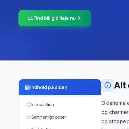
Find billig billeje nu
Alt
Indhold på siden
Oklahoma er
Introduktion
og charmere
Sammenlign priser
og stoppe p