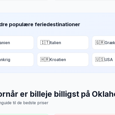
dre populære feriedestinationer
🇮🇹
🇬🇷
anien
Italien
Græk
🇭🇷
🇺🇸
ankrig
Kroatien
USA
rnår er billeje billigst på
Okla
uide til de bedste priser