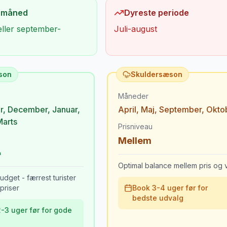
 måned
Dyreste periode
eller september-
Juli-august
son
Skuldersæson
Måneder
r
,
December
,
Januar
,
April
,
Maj
,
September
,
Okto
Marts
Prisniveau
Mellem
Optimal balance mellem pris og v
udget - færrest turister
priser
Book 3-4 uger før for
bedste udvalg
-3 uger før for gode