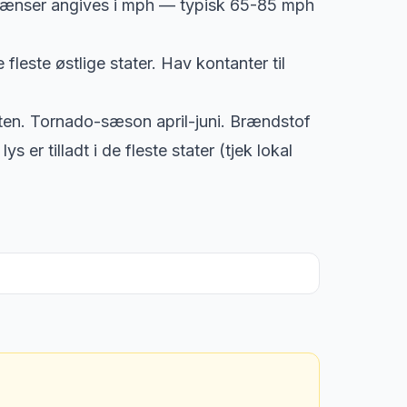
tgrænser angives i mph — typisk 65-85 mph
fleste østlige stater. Hav kontanter til
aten. Tornado-sæson april-juni. Brændstof
s er tilladt i de fleste stater (tjek lokal