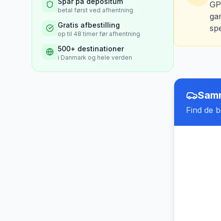
Spar på depositum
GP
betal først ved afhentning
ga
Gratis afbestilling
sp
op til 48 timer før afhentning
500+ destinationer
i Danmark og hele verden
Samm
Find de be