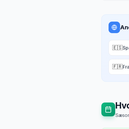
An
🇪🇸
Sp
🇫🇷
Fr
Hvo
Sæsong