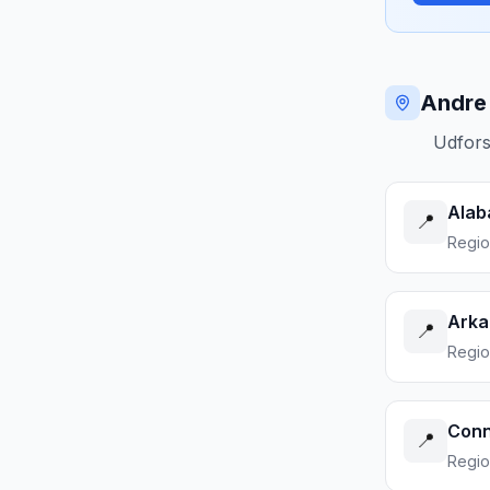
Andre 
Udfors
Ala
📍
Regi
Arka
📍
Regi
Conn
📍
Regi