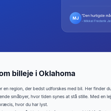
“Den hurtigste måd
MJ
- Mikkel Frederik Je
 om billeje
i
Oklahoma
 en region, der bedst udforskes med bil. Her finder du l
nde småbyer, hvor tiden synes at stå stille. Med en l
ræcis, hvor du har lyst.