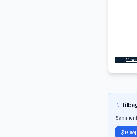
Vi sa
Tilba
Sammenlig
Bille