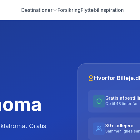
Destinationer
Forsikring
Flyttebil
Inspiration
Hvorfor Billeje.d
ahoma
Gratis afbestill
Op til 48 timer før
klahoma
. Gratis
30+ udlejere
Sammenlignes sam