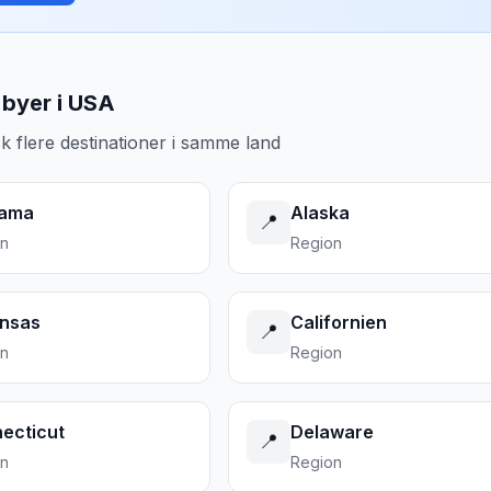
byer i USA
k flere destinationer i samme land
bama
Alaska
📍
on
Region
nsas
Californien
📍
on
Region
ecticut
Delaware
📍
on
Region