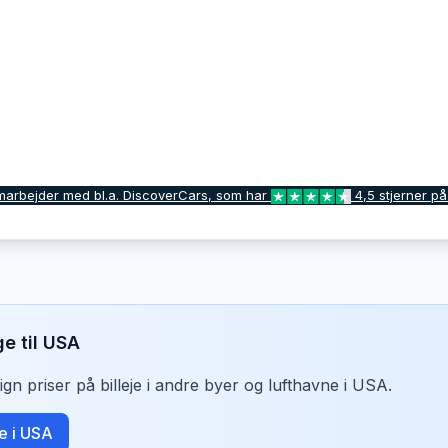
marbejder med bl.a. DiscoverCars, som har
4,5 stjerner på
ge til
USA
n priser på billeje i andre byer og lufthavne i
USA
.
je i
USA