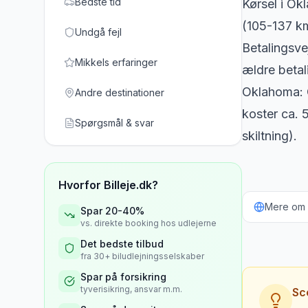
Bedste tid
Kørsel i Ok
(105-137 km
Undgå fejl
Betalingsvej
Mikkels erfaringer
ældre betal
Oklahoma: O
Andre destinationer
koster ca. 5
Spørgsmål & svar
skiltning).
Hvorfor Billeje.dk?
Mere om b
Spar 20-40%
vs. direkte booking hos udlejerne
Det bedste tilbud
fra 30+ biludlejningsselskaber
Spar på forsikring
tyverisikring, ansvar m.m.
Sc