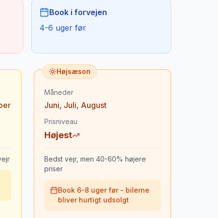
Book i forvejen
4-6 uger før
Højsæson
Måneder
ber
Juni
,
Juli
,
August
Prisniveau
Højest
ejr
Bedst vejr, men 40-60% højere
priser
Book 6-8 uger før - bilerne
bliver hurtigt udsolgt