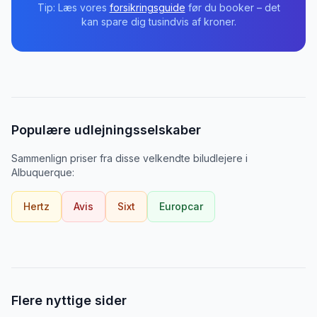
Tip: Læs vores
forsikringsguide
før du booker – det
kan spare dig tusindvis af kroner.
Populære udlejningsselskaber
Sammenlign priser fra disse velkendte biludlejere
i
Albuquerque
:
Hertz
Avis
Sixt
Europcar
Flere nyttige sider