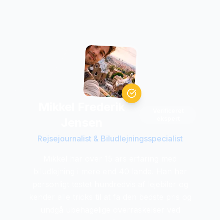
Mikkel Frederik
Verificeret
ekspert
Jensen
Rejsejournalist & Biludlejningsspecialist
Mikkel har over 15 ars erfaring med
biludlejning i mere end 40 lande. Han har
personligt testet hundredvis af lejebiler og
kender alle tricks til at fa den bedste pris og
undgå ubehagelige overraskelser ved