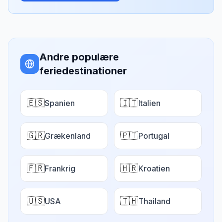
Andre populære
feriedestinationer
🇪🇸
🇮🇹
Spanien
Italien
🇬🇷
🇵🇹
Grækenland
Portugal
🇫🇷
🇭🇷
Frankrig
Kroatien
🇺🇸
🇹🇭
USA
Thailand