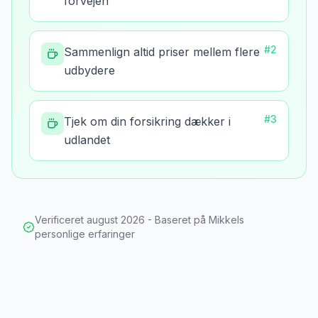
forvejen
#
2
Sammenlign altid priser mellem flere
udbydere
#
3
Tjek om din forsikring dækker i
udlandet
Verificeret
august 2026
- Baseret på Mikkels
personlige erfaringer