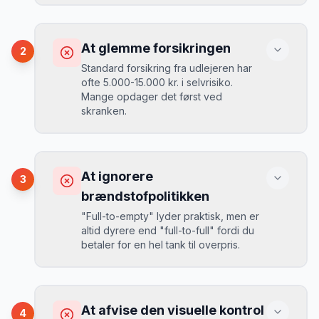
Konsekvens
Du betaler 30-50% mere, og de bedste
At glemme forsikringen
2
biler er udsolgt.
Standard forsikring fra udlejeren har
ofte 5.000-15.000 kr. i selvrisiko.
Mange opdager det først ved
Løsning
skranken.
Book 4-6 uger før din rejse. I højsæsonen
(juni-august) bør du booke 6-8 uger før.
Konsekvens
Ved selv en mindre skade kan du blive
At ignorere
3
opkrævet tusindvis af kroner.
Mikkels erfaring
August 2024
MJ
brændstofpolitikken
“
I august 2024 så jeg priserne i
"Full-to-empty" lyder praktisk, men er
Albuquerque stige fra 189 kr/dag til
altid dyrere end "full-to-full" fordi du
349 kr/dag på bare 2 uger. Book
Løsning
betaler for en hel tank til overpris.
tidligt!
”
Book altid med fuld kaskoforsikring uden
selvrisiko. Det koster typisk 30-50 kr.
ekstra pr. dag, men giver ro i sindet.
Konsekvens
Du betaler 20-30% mere for brændstof,
At afvise den visuelle kontrol
4
da udlejeren tager høje benzinpriser.