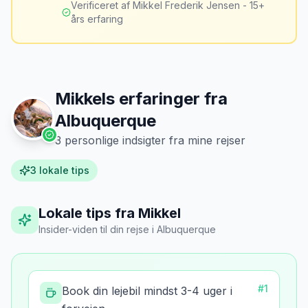
er markant lavere.
Verificeret af Mikkel Frederik Jensen - 15+
års erfaring
Mikkels erfaringer fra
Albuquerque
3
personlige indsigter fra mine rejser
3
lokale tips
Lokale tips fra Mikkel
Insider-viden til din rejse
i
Albuquerque
#
1
Book din lejebil mindst 3-4 uger i