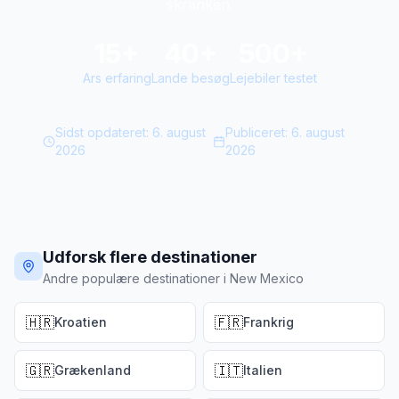
skranken.
15+
40+
500+
Ars erfaring
Lande besøg
Lejebiler testet
Sidst opdateret:
6. august
Publiceret:
6. august
2026
2026
Udforsk flere destinationer
Andre populære destinationer i New Mexico
🇭🇷
🇫🇷
Kroatien
Frankrig
🇬🇷
🇮🇹
Grækenland
Italien