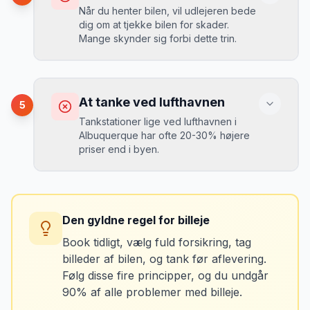
Mikkels erfaring
September 2023
Når du henter bilen, vil udlejeren bede
MJ
dig om at tjekke bilen for skader.
“
En lille bule i døren kostede mig 8.000
Mange skynder sig forbi dette trin.
kr. i selvrisiko. Siden har jeg altid
Løsning
booket med fuld forsikring.
”
Vælg altid "full-to-full" politik. Tank bilen
op på en lokal tankstation før aflevering -
Konsekvens
det tager 5 minutter.
Du kan blive opkrævet for skader, der
At tanke ved lufthavnen
5
var der før du fik bilen.
Tankstationer lige ved lufthavnen i
Albuquerque har ofte 20-30% højere
priser end i byen.
Løsning
Tag billeder af ALLE ridser, buler og
skader - selv de mindste. Tag også
Konsekvens
billeder af kilometerstanden og
Du betaler unødvendigt meget for den
brændstofmåleren.
Den gyldne regel for billeje
sidste tankning.
Book tidligt, vælg fuld forsikring, tag
billeder af bilen, og tank før aflevering.
Mikkels erfaring
Oktober 2024
Løsning
MJ
Følg disse fire principper, og du undgår
“
Jeg fotograferer altid bilen fra alle
Tank bilen op et par kilometer fra
90% af alle problemer med billeje.
vinkler ved afhentning. Det har reddet
lufthavnen dagen før aflevering. Priserne
mig fra falske skadeskrav to gange.
”