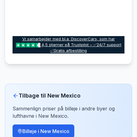
Vi samarbejder med bl.a. DiscoverCars, som har
4,5 stjerner på Trustpilot – ✅24/7 support
✅Gratis afbestilling
Tilbage til
New Mexico
Sammenlign priser på billeje i andre byer og
lufthavne i
New Mexico
.
Billeje i
New Mexico