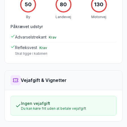
50
80
130
By
Landevej
Motorvej
Påkrævet udstyr
Advarselstrekant
Krav
Refleksvest
Krav
Skal ligge i kabinen
Vejafgift & Vignetter
Ingen vejafgift
Du kan køre frit uden at betale vejafgift