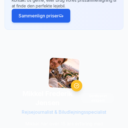
Kontakt os gerne, eller brug vores prissammenligning til
500-2.000 kr. afhængigt af afstand.
at finde den perfekte lejebil.
Sammenlign priser
Mikkel Frederik
Verificeret
ekspert
Jensen
Rejsejournalist & Biludlejningsspecialist
Mikkel har over 15 ars erfaring med