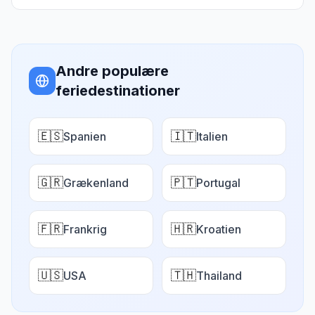
Andre populære
feriedestinationer
🇪🇸
🇮🇹
Spanien
Italien
🇬🇷
🇵🇹
Grækenland
Portugal
🇫🇷
🇭🇷
Frankrig
Kroatien
🇺🇸
🇹🇭
USA
Thailand