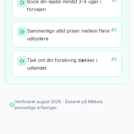
#
1
Book din lejebil mindst 3-4 uger i
forvejen
#
2
Sammenlign altid priser mellem flere
udbydere
#
3
Tjek om din forsikring dækker i
udlandet
Verificeret
august 2026
- Baseret på Mikkels
personlige erfaringer