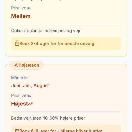
Prisniveau
Mellem
Optimal balance mellem pris og vejr
Book 3-4 uger før for bedste udvalg
Højsæson
Måneder
Juni
,
Juli
,
August
Prisniveau
Højest
Bedst vejr, men 40-60% højere priser
Book 6-8 uger før - bilerne bliver hurtigt