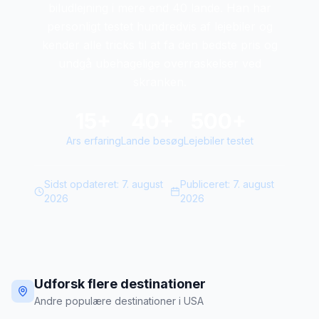
biludlejning i mere end 40 lande. Han har
personligt testet hundredvis af lejebiler og
kender alle tricks til at fa den bedste pris og
undgå ubehagelige overraskelser ved
skranken.
15+
40+
500+
Ars erfaring
Lande besøg
Lejebiler testet
Sidst opdateret:
7. august
Publiceret:
7. august
2026
2026
Udforsk flere destinationer
Andre populære destinationer i USA