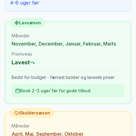
4-6 uger før
Lavsæson
Måneder
November
,
December
,
Januar
,
Februar
,
Marts
Prisniveau
Lavest
Bedst for budget - færrest turister og laveste priser
Book 2-3 uger før for gode tilbud
Skuldersæson
Måneder
April
,
Maj
,
September
,
Oktober