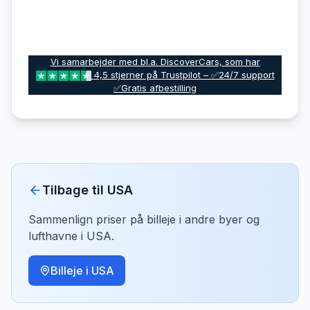
Vi samarbejder med bl.a. DiscoverCars, som har
4,5 stjerner på Trustpilot – ✅24/7 support
✅Gratis afbestilling
Tilbage til
USA
Sammenlign priser på billeje i andre byer og
lufthavne i
USA
.
Billeje i
USA