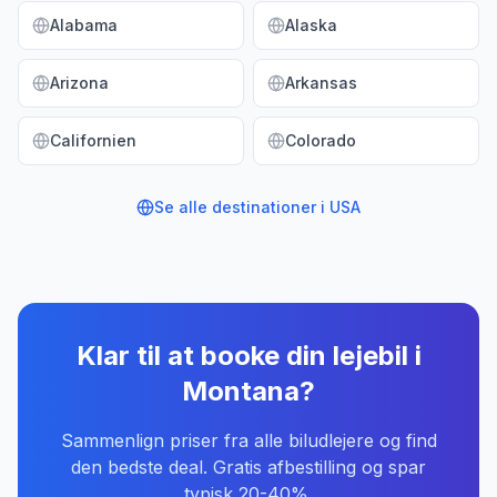
Alabama
Alaska
Arizona
Arkansas
Californien
Colorado
Se alle destinationer i
USA
Klar til at booke din lejebil
i
Montana
?
Sammenlign priser fra alle biludlejere og find
den bedste deal. Gratis afbestilling og spar
typisk 20-40%.