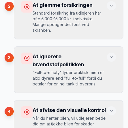
Du betaler 30-50% mere, og de bedste
At glemme forsikringen
2
biler er udsolgt.
Standard forsikring fra udlejeren har
ofte 5.000-15.000 kr. i selvrisiko.
Mange opdager det først ved
Løsning
skranken.
Book 4-6 uger før din rejse. I højsæsonen
(juni-august) bør du booke 6-8 uger før.
Konsekvens
Ved selv en mindre skade kan du blive
At ignorere
3
opkrævet tusindvis af kroner.
Mikkels erfaring
August 2024
MJ
brændstofpolitikken
“
I august 2024 så jeg priserne i
"Full-to-empty" lyder praktisk, men er
Montana stige fra 189 kr/dag til 349
altid dyrere end "full-to-full" fordi du
kr/dag på bare 2 uger. Book tidligt!
”
Løsning
betaler for en hel tank til overpris.
Book altid med fuld kaskoforsikring uden
selvrisiko. Det koster typisk 30-50 kr.
ekstra pr. dag, men giver ro i sindet.
Konsekvens
Du betaler 20-30% mere for brændstof,
At afvise den visuelle kontrol
4
da udlejeren tager høje benzinpriser.
Mikkels erfaring
September 2023
Når du henter bilen, vil udlejeren bede
MJ
dig om at tjekke bilen for skader.
“
En lille bule i døren kostede mig 8.000