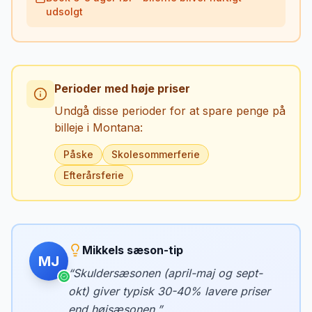
udsolgt
Perioder med høje priser
Undgå disse perioder for at spare penge på
billeje i
Montana
:
Påske
Skolesommerferie
Efterårsferie
Mikkels sæson-tip
MJ
“
Skuldersæsonen (april-maj og sept-
okt) giver typisk 30-40% lavere priser
end højsæsonen.
”