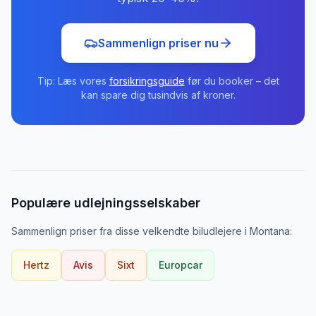
Sammenlign priser nu
Tip: Læs vores
forsikringsguide
før du booker – det
kan spare dig tusindvis af kroner.
Populære udlejningsselskaber
Sammenlign priser fra disse velkendte biludlejere
i
Montana
:
Hertz
Avis
Sixt
Europcar