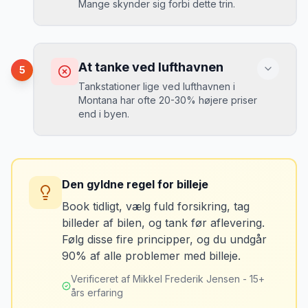
Mange skynder sig forbi dette trin.
kr. i selvrisiko. Siden har jeg altid
Løsning
booket med fuld forsikring.
”
Vælg altid "full-to-full" politik. Tank bilen
op på en lokal tankstation før aflevering -
Konsekvens
det tager 5 minutter.
Du kan blive opkrævet for skader, der
At tanke ved lufthavnen
5
var der før du fik bilen.
Tankstationer lige ved lufthavnen i
Montana har ofte 20-30% højere priser
end i byen.
Løsning
Tag billeder af ALLE ridser, buler og
skader - selv de mindste. Tag også
Konsekvens
billeder af kilometerstanden og
Du betaler unødvendigt meget for den
brændstofmåleren.
Den gyldne regel for billeje
sidste tankning.
Book tidligt, vælg fuld forsikring, tag
billeder af bilen, og tank før aflevering.
Mikkels erfaring
Oktober 2024
Løsning
MJ
Følg disse fire principper, og du undgår
“
Jeg fotograferer altid bilen fra alle
Tank bilen op et par kilometer fra
90% af alle problemer med billeje.
vinkler ved afhentning. Det har reddet
lufthavnen dagen før aflevering. Priserne
mig fra falske skadeskrav to gange.
”
er markant lavere.
Verificeret af Mikkel Frederik Jensen - 15+
års erfaring