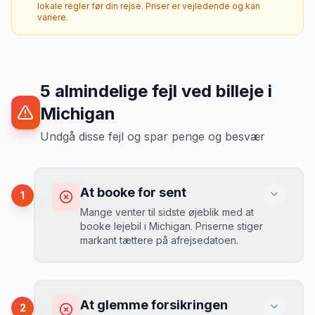
lokale regler før din rejse. Priser er vejledende og kan
variere.
5
almindelige fejl ved billeje
i
Michigan
Undgå disse fejl og spar penge og besvær
At booke for sent
1
Mange venter til sidste øjeblik med at
booke lejebil i Michigan. Priserne stiger
markant tættere på afrejsedatoen.
Konsekvens
Du betaler 30-50% mere, og de bedste
At glemme forsikringen
2
biler er udsolgt.