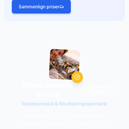
Sammenlign priser
Mikkel Frederik
Verificeret
ekspert
Jensen
Rejsejournalist & Biludlejningsspecialist
Mikkel har over 15 ars erfaring med
biludlejning i mere end 40 lande. Han har