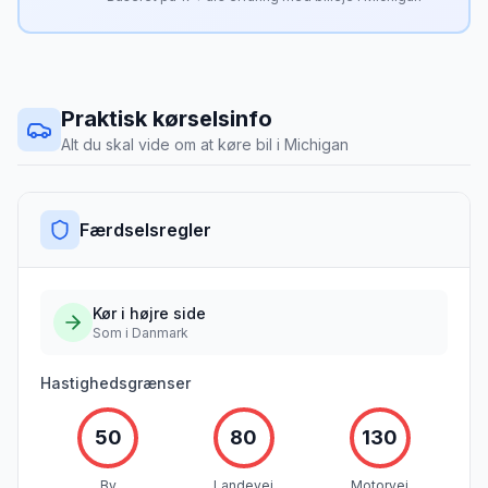
Praktisk kørselsinfo
Alt du skal vide om at køre bil i
Michigan
Færdselsregler
Kør i
højre
side
Som i Danmark
Hastighedsgrænser
50
80
130
By
Landevej
Motorvej