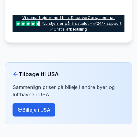
Vi samarbejder med bl.a. DiscoverCars, som har
4,5 stjerner på Trustpilot – ✅24/7 support
✅Gratis afbestilling
Tilbage til
USA
Sammenlign priser på billeje i andre byer og
lufthavne i
USA
.
Billeje i
USA