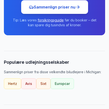
Sammenlign priser nu
Tip: Læs vores
forsikringsguide
før du booker – det
kan spare dig tusindvis af kroner.
Populære udlejningsselskaber
Sammenlign priser fra disse velkendte biludlejere
i
Michigan
:
Hertz
Avis
Sixt
Europcar