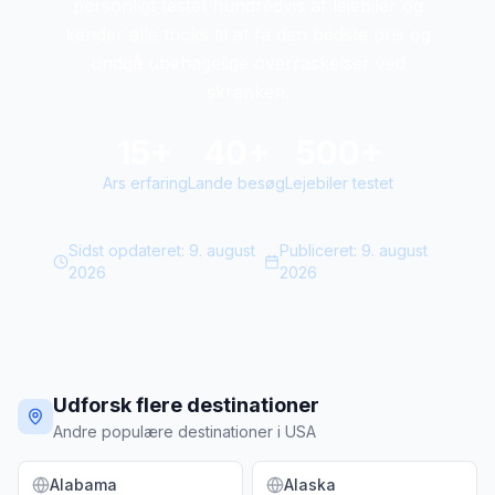
personligt testet hundredvis af lejebiler og
kender alle tricks til at fa den bedste pris og
undgå ubehagelige overraskelser ved
skranken.
15+
40+
500+
Ars erfaring
Lande besøg
Lejebiler testet
Sidst opdateret:
9. august
Publiceret:
9. august
2026
2026
Udforsk flere destinationer
Andre populære destinationer i USA
Alabama
Alaska