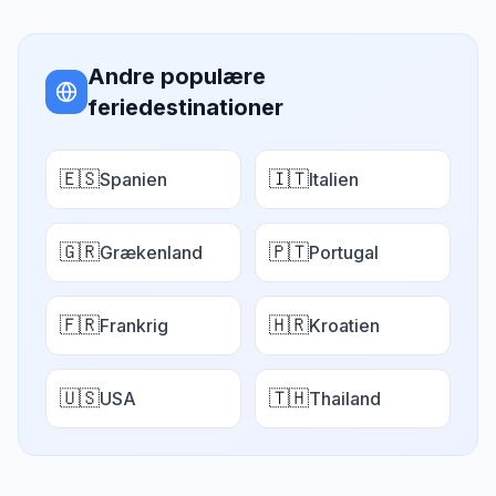
Andre populære
feriedestinationer
🇪🇸
🇮🇹
Spanien
Italien
🇬🇷
🇵🇹
Grækenland
Portugal
🇫🇷
🇭🇷
Frankrig
Kroatien
🇺🇸
🇹🇭
USA
Thailand