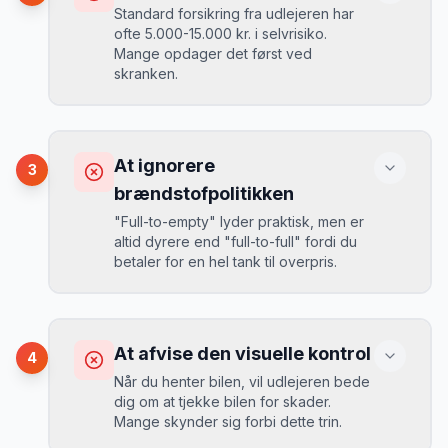
Standard forsikring fra udlejeren har
ofte 5.000-15.000 kr. i selvrisiko.
Mange opdager det først ved
Løsning
skranken.
Book 4-6 uger før din rejse. I højsæsonen
(juni-august) bør du booke 6-8 uger før.
Konsekvens
Ved selv en mindre skade kan du blive
At ignorere
3
opkrævet tusindvis af kroner.
Mikkels erfaring
August 2024
MJ
brændstofpolitikken
“
I august 2024 så jeg priserne i
"Full-to-empty" lyder praktisk, men er
Michigan stige fra 189 kr/dag til 349
altid dyrere end "full-to-full" fordi du
kr/dag på bare 2 uger. Book tidligt!
”
Løsning
betaler for en hel tank til overpris.
Book altid med fuld kaskoforsikring uden
selvrisiko. Det koster typisk 30-50 kr.
ekstra pr. dag, men giver ro i sindet.
Konsekvens
Du betaler 20-30% mere for brændstof,
At afvise den visuelle kontrol
4
da udlejeren tager høje benzinpriser.
Mikkels erfaring
September 2023
Når du henter bilen, vil udlejeren bede
MJ
dig om at tjekke bilen for skader.
“
En lille bule i døren kostede mig 8.000
Mange skynder sig forbi dette trin.
kr. i selvrisiko. Siden har jeg altid
Løsning
booket med fuld forsikring.
”