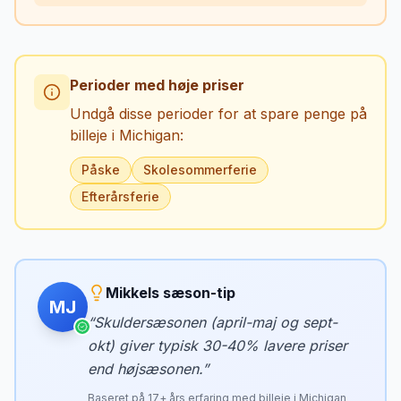
Perioder med høje priser
Undgå disse perioder for at spare penge på
billeje i
Michigan
:
Påske
Skolesommerferie
Efterårsferie
Mikkels sæson-tip
MJ
“
Skuldersæsonen (april-maj og sept-
okt) giver typisk 30-40% lavere priser
end højsæsonen.
”
Baseret på
17
+ års erfaring med billeje i
Michigan