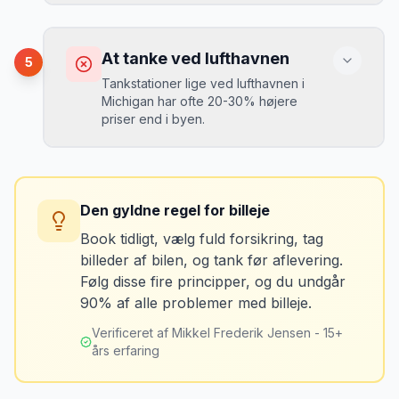
Vælg altid "full-to-full" politik. Tank bilen
op på en lokal tankstation før aflevering -
Konsekvens
det tager 5 minutter.
Du kan blive opkrævet for skader, der
At tanke ved lufthavnen
5
var der før du fik bilen.
Tankstationer lige ved lufthavnen i
Michigan har ofte 20-30% højere
priser end i byen.
Løsning
Tag billeder af ALLE ridser, buler og
skader - selv de mindste. Tag også
Konsekvens
billeder af kilometerstanden og
Du betaler unødvendigt meget for den
brændstofmåleren.
Den gyldne regel for billeje
sidste tankning.
Book tidligt, vælg fuld forsikring, tag
billeder af bilen, og tank før aflevering.
Mikkels erfaring
Oktober 2024
Løsning
MJ
Følg disse fire principper, og du undgår
“
Jeg fotograferer altid bilen fra alle
Tank bilen op et par kilometer fra
90% af alle problemer med billeje.
vinkler ved afhentning. Det har reddet
lufthavnen dagen før aflevering. Priserne
mig fra falske skadeskrav to gange.
”
er markant lavere.
Verificeret af Mikkel Frederik Jensen - 15+
års erfaring