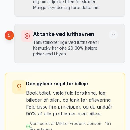
dig om at tjekke bilen for skader.
“
En lille bule i døren kostede mig 8.000
Mange skynder sig forbi dette trin.
kr. i selvrisiko. Siden har jeg altid
Løsning
booket med fuld forsikring.
”
Vælg altid "full-to-full" politik. Tank bilen
op på en lokal tankstation før aflevering -
Konsekvens
det tager 5 minutter.
Du kan blive opkrævet for skader, der
At tanke ved lufthavnen
5
var der før du fik bilen.
Tankstationer lige ved lufthavnen i
Kentucky har ofte 20-30% højere
priser end i byen.
Løsning
Tag billeder af ALLE ridser, buler og
skader - selv de mindste. Tag også
Konsekvens
billeder af kilometerstanden og
Du betaler unødvendigt meget for den
brændstofmåleren.
Den gyldne regel for billeje
sidste tankning.
Book tidligt, vælg fuld forsikring, tag
billeder af bilen, og tank før aflevering.
Mikkels erfaring
Oktober 2024
Løsning
MJ
Følg disse fire principper, og du undgår
“
Jeg fotograferer altid bilen fra alle
Tank bilen op et par kilometer fra
90% af alle problemer med billeje.
vinkler ved afhentning. Det har reddet
lufthavnen dagen før aflevering. Priserne
mig fra falske skadeskrav to gange.
”
er markant lavere.
Verificeret af Mikkel Frederik Jensen - 15+
års erfaring