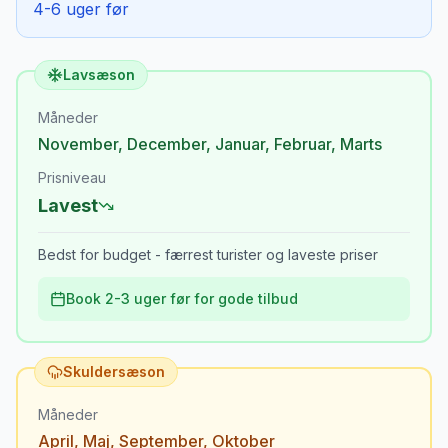
4-6 uger før
Lavsæson
Måneder
November
,
December
,
Januar
,
Februar
,
Marts
Prisniveau
Lavest
Bedst for budget - færrest turister og laveste priser
Book 2-3 uger før for gode tilbud
Skuldersæson
Måneder
April
,
Maj
,
September
,
Oktober