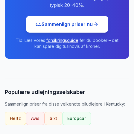
typisk 20-40%.
Sammenlign priser nu
Tip: Læs vores
forsikringsguide
før du booker – det
kan spare dig tusindvis af kroner.
Populære udlejningsselskaber
Sammenlign priser fra disse velkendte biludlejere
i
Kentucky
:
Hertz
Avis
Sixt
Europcar