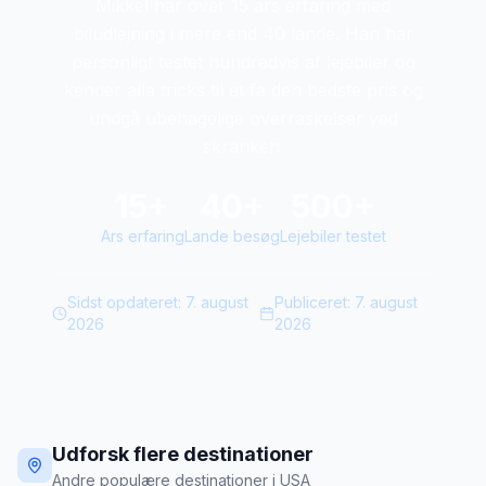
Mikkel har over 15 ars erfaring med
biludlejning i mere end 40 lande. Han har
personligt testet hundredvis af lejebiler og
kender alle tricks til at fa den bedste pris og
undgå ubehagelige overraskelser ved
skranken.
15+
40+
500+
Ars erfaring
Lande besøg
Lejebiler testet
Sidst opdateret:
7. august
Publiceret:
7. august
2026
2026
Udforsk flere destinationer
Andre populære destinationer i USA