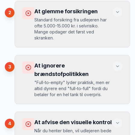
Konsekvens
Du betaler 30-50% mere, og de bedste
At glemme forsikringen
2
biler er udsolgt.
Standard forsikring fra udlejeren har
ofte 5.000-15.000 kr. i selvrisiko.
Mange opdager det først ved
Løsning
skranken.
Book 4-6 uger før din rejse. I højsæsonen
(juni-august) bør du booke 6-8 uger før.
Konsekvens
Ved selv en mindre skade kan du blive
At ignorere
3
opkrævet tusindvis af kroner.
Mikkels erfaring
August 2024
MJ
brændstofpolitikken
“
I august 2024 så jeg priserne i
"Full-to-empty" lyder praktisk, men er
Kentucky stige fra 189 kr/dag til 349
altid dyrere end "full-to-full" fordi du
kr/dag på bare 2 uger. Book tidligt!
”
Løsning
betaler for en hel tank til overpris.
Book altid med fuld kaskoforsikring uden
selvrisiko. Det koster typisk 30-50 kr.
ekstra pr. dag, men giver ro i sindet.
Konsekvens
Du betaler 20-30% mere for brændstof,
At afvise den visuelle kontrol
4
da udlejeren tager høje benzinpriser.
Mikkels erfaring
September 2023
Når du henter bilen, vil udlejeren bede
MJ