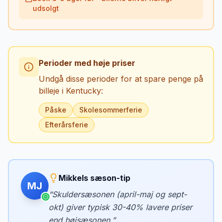
udsolgt
Perioder med høje priser
Undgå disse perioder for at spare penge på
billeje i
Kentucky
:
Påske
Skolesommerferie
Efterårsferie
Mikkels sæson-tip
MJ
“
Skuldersæsonen (april-maj og sept-
okt) giver typisk 30-40% lavere priser
end højsæsonen.
”