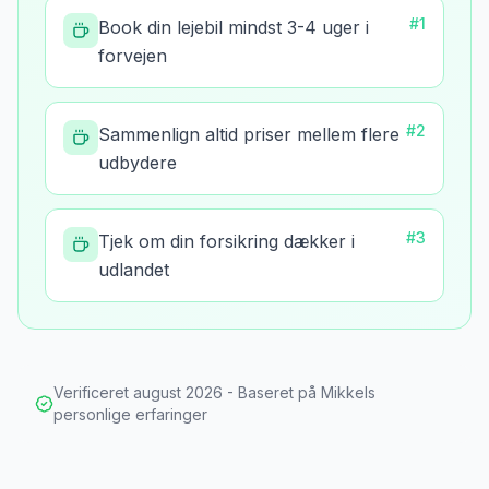
#
1
Book din lejebil mindst 3-4 uger i
forvejen
#
2
Sammenlign altid priser mellem flere
udbydere
#
3
Tjek om din forsikring dækker i
udlandet
Verificeret
august 2026
- Baseret på Mikkels
personlige erfaringer