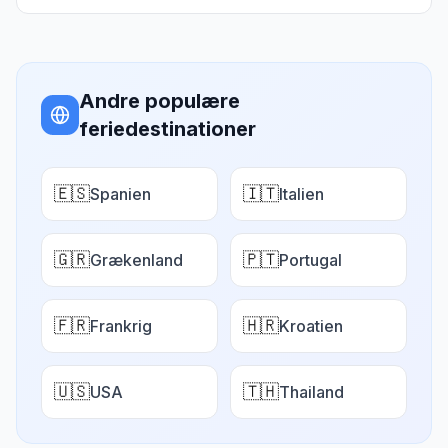
Andre populære
feriedestinationer
🇪🇸
🇮🇹
Spanien
Italien
🇬🇷
🇵🇹
Grækenland
Portugal
🇫🇷
🇭🇷
Frankrig
Kroatien
🇺🇸
🇹🇭
USA
Thailand