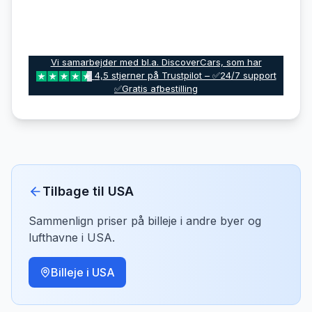
Vi samarbejder med bl.a. DiscoverCars, som har
4,5 stjerner på Trustpilot – ✅24/7 support
✅Gratis afbestilling
Tilbage til
USA
Sammenlign priser på billeje i andre byer og
lufthavne i
USA
.
Billeje i
USA