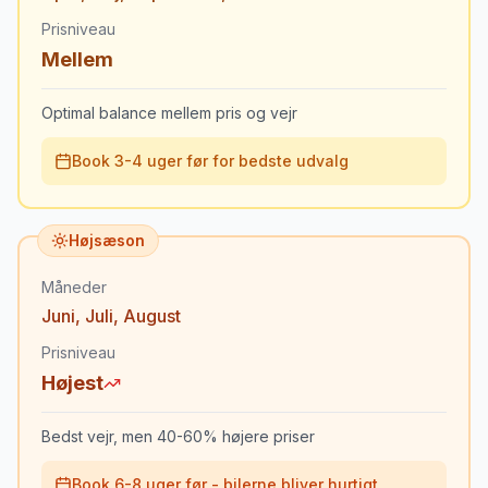
Prisniveau
Mellem
Optimal balance mellem pris og vejr
Book 3-4 uger før for bedste udvalg
Højsæson
Måneder
Juni
,
Juli
,
August
Prisniveau
Højest
Bedst vejr, men 40-60% højere priser
Book 6-8 uger før - bilerne bliver hurtigt