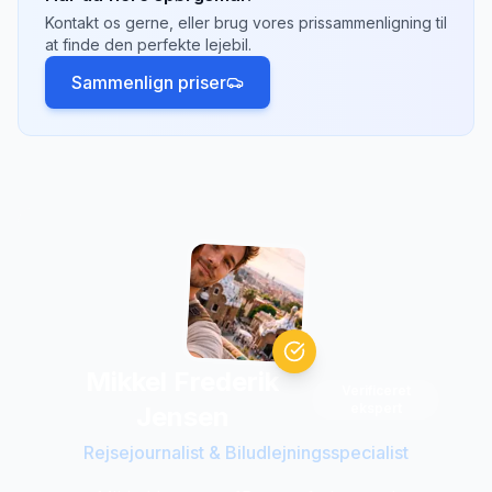
eller
Alaska
. Der kan være et envejsgebyr på
Kontakt os gerne, eller brug vores prissammenligning til
500-2.000 kr. afhængigt af afstand.
at finde den perfekte lejebil.
Sammenlign priser
Mikkel Frederik
Verificeret
ekspert
Jensen
Rejsejournalist & Biludlejningsspecialist