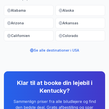
Alabama
Alaska
Arizona
Arkansas
Californien
Colorado
Se alle destinationer i
USA
Klar til at booke din lejebil
i
Kentucky
?
Sammenlign priser fra alle biludlejere og find
den bedste deal. Gratis afbestilling og spar