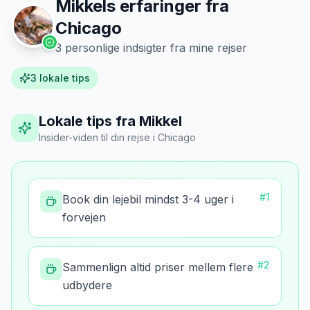
Mikkels erfaringer fra
Chicago
3
personlige indsigter fra mine rejser
3
lokale tips
Lokale tips fra Mikkel
Insider-viden til din rejse
i
Chicago
#
1
Book din lejebil mindst 3-4 uger i
forvejen
#
2
Sammenlign altid priser mellem flere
udbydere