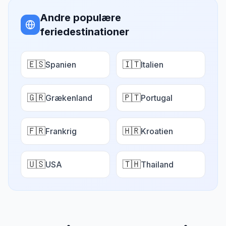
Andre populære
feriedestinationer
🇪🇸
🇮🇹
Spanien
Italien
🇬🇷
🇵🇹
Grækenland
Portugal
🇫🇷
🇭🇷
Frankrig
Kroatien
🇺🇸
🇹🇭
USA
Thailand