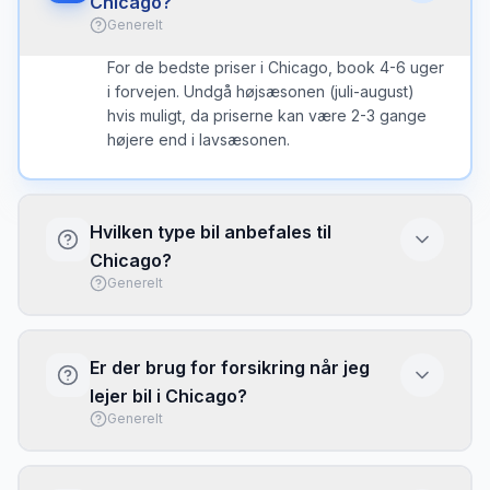
Chicago?
Generelt
For de bedste priser i Chicago, book 4-6 uger
i forvejen. Undgå højsæsonen (juli-august)
hvis muligt, da priserne kan være 2-3 gange
højere end i lavsæsonen.
Hvilken type bil anbefales til
Chicago?
Generelt
I Chicago er en kompakt bil ofte det bedste
valg - nem at parkere og brændstofeffektiv.
Er der brug for forsikring når jeg
Vælg større bil kun hvis du har meget bagage
lejer bil i Chicago?
eller mange passagerer.
Generelt
Basis forsikring (CDW/LDW) er typisk
inkluderet, men har ofte høj selvrisiko. Overvej