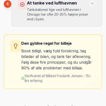
Du kan blive opkrævet for skader, der
At tanke ved lufthavnen
5
var der før du fik bilen.
Tankstationer lige ved lufthavnen i
Chicago har ofte 20-30% højere priser
end i byen.
Løsning
Tag billeder af ALLE ridser, buler og
skader - selv de mindste. Tag også
Konsekvens
billeder af kilometerstanden og
Du betaler unødvendigt meget for den
brændstofmåleren.
Den gyldne regel for billeje
sidste tankning.
Book tidligt, vælg fuld forsikring, tag
billeder af bilen, og tank før aflevering.
Mikkels erfaring
Oktober 2024
Løsning
MJ
Følg disse fire principper, og du undgår
“
Jeg fotograferer altid bilen fra alle
Tank bilen op et par kilometer fra
90% af alle problemer med billeje.
vinkler ved afhentning. Det har reddet
lufthavnen dagen før aflevering. Priserne
mig fra falske skadeskrav to gange.
”
er markant lavere.
Verificeret af Mikkel Frederik Jensen - 15+
års erfaring