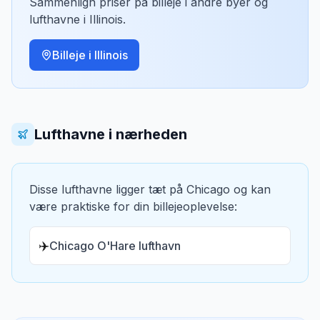
Sammenlign priser på billeje i andre byer og
lufthavne i
Illinois
.
Billeje i
Illinois
Lufthavne i nærheden
Disse lufthavne ligger tæt på
Chicago
og kan
være praktiske for din billejeoplevelse:
✈️
Chicago O'Hare lufthavn