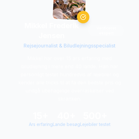
Mikkel Frederik
Verificeret
ekspert
Jensen
Rejsejournalist & Biludlejningsspecialist
Mikkel har over 15 ars erfaring med
biludlejning i mere end 40 lande. Han har
personligt testet hundredvis af lejebiler og
kender alle tricks til at fa den bedste pris og
undgå ubehagelige overraskelser ved
skranken.
15+
40+
500+
Ars erfaring
Lande besøg
Lejebiler testet