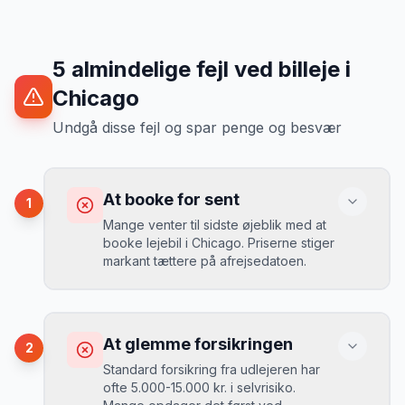
5
almindelige fejl ved billeje
i
Chicago
Undgå disse fejl og spar penge og besvær
At booke for sent
1
Mange venter til sidste øjeblik med at
booke lejebil i Chicago. Priserne stiger
markant tættere på afrejsedatoen.
Konsekvens
Du betaler 30-50% mere, og de bedste
At glemme forsikringen
2
biler er udsolgt.
Standard forsikring fra udlejeren har
ofte 5.000-15.000 kr. i selvrisiko.