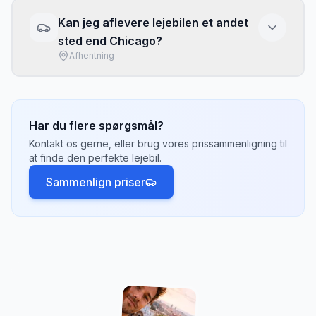
lufthavne, togstationer, bymidten og større
Kan jeg aflevere lejebilen et andet
hoteller. Lufthavne har ofte de fleste
sted end Chicago?
valgmuligheder og konkurrencedygtige priser.
Afhentning
Tjek hvilke afhentningssteder der passer
bedst til din rejseplan.
Ja, de fleste udlejningsselskaber tilbyder
envejsleje, hvor du henter bilen
i
Chicago
og
afleverer den et andet sted, f.eks.
Croatia
Har du flere spørgsmål?
eller
France
. Der kan være et envejsgebyr på
Kontakt os gerne, eller brug vores prissammenligning til
500-2.000 kr. afhængigt af afstand.
at finde den perfekte lejebil.
Sammenlign priser