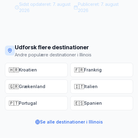
Sidst opdateret:
7. august
Publiceret:
7. august
2026
2026
Udforsk flere destinationer
Andre populære destinationer i Illinois
🇭🇷
🇫🇷
Kroatien
Frankrig
🇬🇷
🇮🇹
Grækenland
Italien
🇵🇹
🇪🇸
Portugal
Spanien
Se alle destinationer i
Illinois