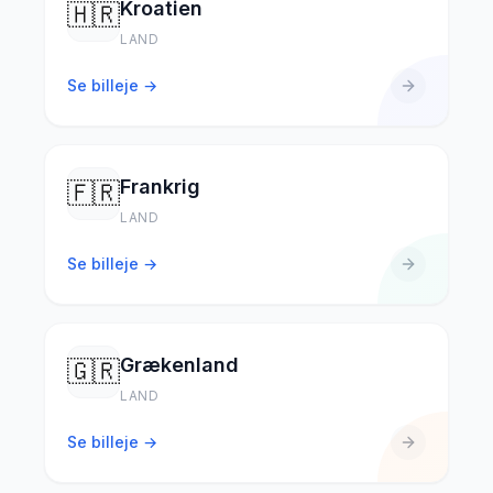
Kroatien
🇭🇷
LAND
Se billeje →
Frankrig
🇫🇷
LAND
Se billeje →
Grækenland
🇬🇷
LAND
Se billeje →