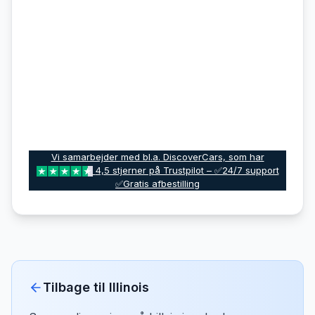
Vi samarbejder med bl.a. DiscoverCars, som har
4,5 stjerner på Trustpilot – ✅24/7 support
✅Gratis afbestilling
Tilbage til
Illinois