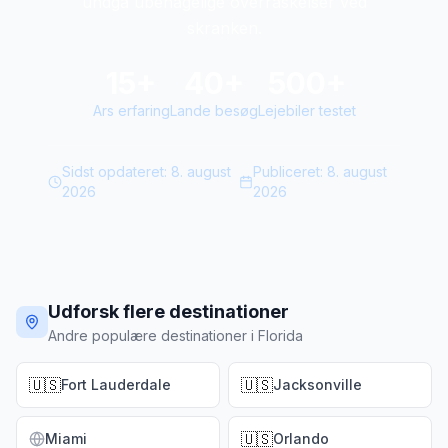
undgå ubehagelige overraskelser ved
skranken.
15+
40+
500+
Ars erfaring
Lande besøg
Lejebiler testet
Sidst opdateret:
8. august
Publiceret:
8. august
2026
2026
Udforsk flere destinationer
Andre populære destinationer i Florida
🇺🇸
🇺🇸
Fort Lauderdale
Jacksonville
🇺🇸
Miami
Orlando