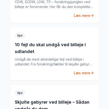
CDW, SCDW, LDW, TP – forsikringsjunglen ved
billeje er forvirrende. Her får du den komplette
guide til hvad du har brug for.
Læs mere
tips
10 fejl du skal undgå ved billeje i
udlandet
Undgå de mest almindelige fejl ved billeje i
udlandet. Fra forsikringsfælder til skjulte gebyrer
– her er alt du skal vide.
Læs mere
tips
Skjulte gebyrer ved billeje – Sådan
undgår du dem