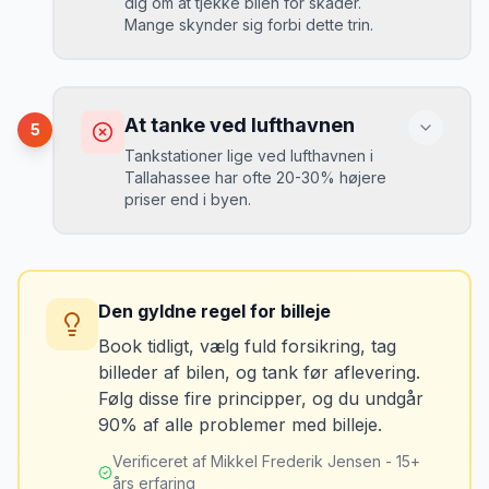
dig om at tjekke bilen for skader.
“
En lille bule i døren kostede mig 8.000
Mange skynder sig forbi dette trin.
kr. i selvrisiko. Siden har jeg altid
Løsning
booket med fuld forsikring.
”
Vælg altid "full-to-full" politik. Tank bilen
op på en lokal tankstation før aflevering -
Konsekvens
det tager 5 minutter.
Du kan blive opkrævet for skader, der
At tanke ved lufthavnen
5
var der før du fik bilen.
Tankstationer lige ved lufthavnen i
Tallahassee har ofte 20-30% højere
priser end i byen.
Løsning
Tag billeder af ALLE ridser, buler og
skader - selv de mindste. Tag også
Konsekvens
billeder af kilometerstanden og
Du betaler unødvendigt meget for den
brændstofmåleren.
Den gyldne regel for billeje
sidste tankning.
Book tidligt, vælg fuld forsikring, tag
billeder af bilen, og tank før aflevering.
Mikkels erfaring
Oktober 2024
Løsning
MJ
Følg disse fire principper, og du undgår
“
Jeg fotograferer altid bilen fra alle
Tank bilen op et par kilometer fra
90% af alle problemer med billeje.
vinkler ved afhentning. Det har reddet
lufthavnen dagen før aflevering. Priserne
mig fra falske skadeskrav to gange.
”
er markant lavere.
Verificeret af Mikkel Frederik Jensen - 15+
års erfaring