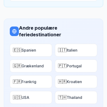
Andre populære
feriedestinationer
🇪🇸
🇮🇹
Spanien
Italien
🇬🇷
🇵🇹
Grækenland
Portugal
🇫🇷
🇭🇷
Frankrig
Kroatien
🇺🇸
🇹🇭
USA
Thailand