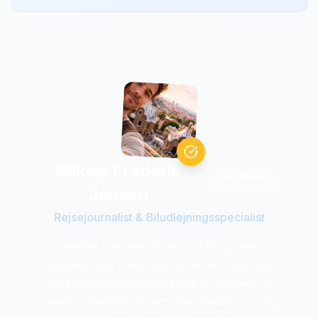
Mikkel Frederik
Verificeret
ekspert
Jensen
Rejsejournalist & Biludlejningsspecialist
Mikkel har over 15 ars erfaring med
biludlejning i mere end 40 lande. Han har
personligt testet hundredvis af lejebiler og
kender alle tricks til at fa den bedste pris og