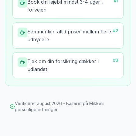
#
1
Book din lejebil mindst 3-4 uger i
forvejen
#
2
Sammenlign altid priser mellem flere
udbydere
#
3
Tjek om din forsikring dækker i
udlandet
Verificeret
august 2026
- Baseret på Mikkels
personlige erfaringer