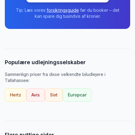
Tip: Læs vores
forsikringsguide
før du booker – det
kan spare dig tusindvis af kroner.
Populære udlejningsselskaber
Sammenlign priser fra disse velkendte biludlejere
i
Tallahassee
:
Hertz
Avis
Sixt
Europcar
Flere nyttige sider