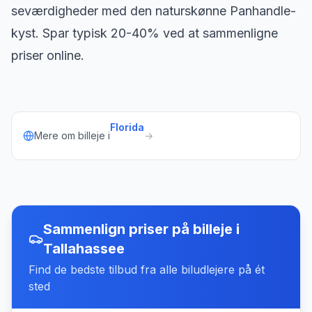
seværdigheder med den naturskønne Panhandle-
kyst. Spar typisk 20-40% ved at sammenligne
priser online.
Florida
Mere om billeje i
→
Sammenlign priser på billeje
i
Tallahassee
Find de bedste tilbud fra alle biludlejere på ét
sted