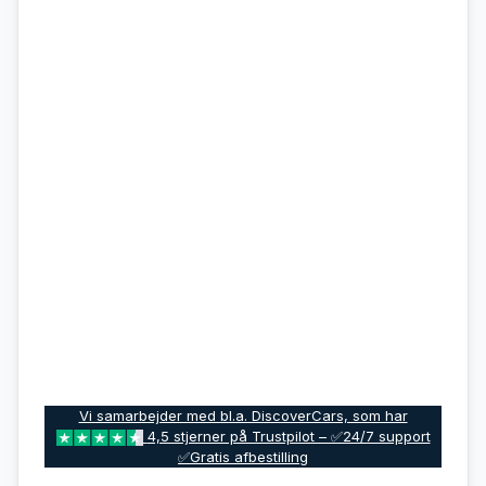
Vi samarbejder med bl.a. DiscoverCars, som har
4,5 stjerner på Trustpilot – ✅24/7 support
✅Gratis afbestilling