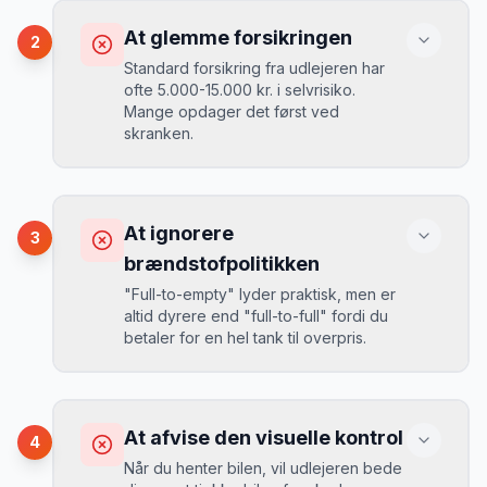
Du betaler 30-50% mere, og de bedste
At glemme forsikringen
2
biler er udsolgt.
Standard forsikring fra udlejeren har
ofte 5.000-15.000 kr. i selvrisiko.
Mange opdager det først ved
Løsning
skranken.
Book 4-6 uger før din rejse. I højsæsonen
(juni-august) bør du booke 6-8 uger før.
Konsekvens
Ved selv en mindre skade kan du blive
At ignorere
3
opkrævet tusindvis af kroner.
Mikkels erfaring
August 2024
MJ
brændstofpolitikken
“
I august 2024 så jeg priserne i
"Full-to-empty" lyder praktisk, men er
Tallahassee stige fra 189 kr/dag til 349
altid dyrere end "full-to-full" fordi du
kr/dag på bare 2 uger. Book tidligt!
”
Løsning
betaler for en hel tank til overpris.
Book altid med fuld kaskoforsikring uden
selvrisiko. Det koster typisk 30-50 kr.
ekstra pr. dag, men giver ro i sindet.
Konsekvens
Du betaler 20-30% mere for brændstof,
At afvise den visuelle kontrol
4
da udlejeren tager høje benzinpriser.
Mikkels erfaring
September 2023
Når du henter bilen, vil udlejeren bede
MJ