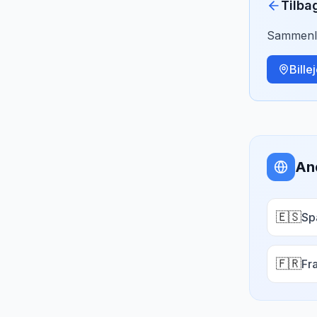
Tilba
Sammenlig
Bille
An
🇪🇸
Sp
🇫🇷
Fr