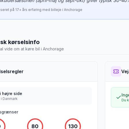
Skuldersæsonen (april-maj og sept-okt) giver typisk 30-40
seret på
17
+ års erfaring med billeje i
Anchorage
isk kørselsinfo
al vide om at køre bil i
Anchorage
selsregler
Vej
 i
højre
side
Ing
 i Danmark
Du k
sgrænser
0
80
130