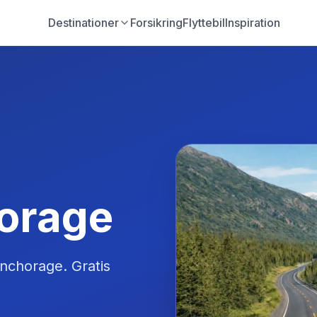
Destinationer
Forsikring
Flyttebil
Inspiration
horage
nchorage
. Gratis