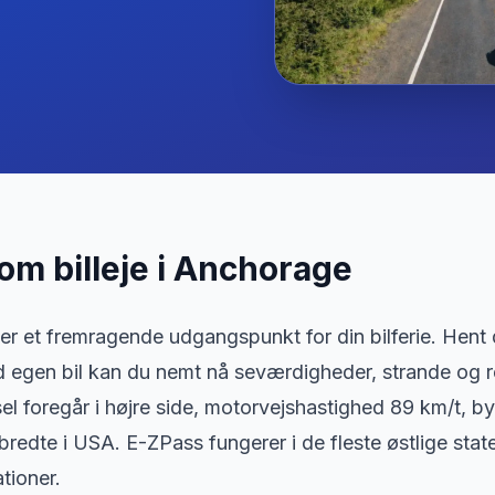
 om billeje
i
Anchorage
r et fremragende udgangspunkt for din bilferie. Hent di
egen bil kan du nemt nå seværdigheder, strande og res
sel foregår i højre side, motorvejshastighed 89 km/t, b
bredte i USA. E-ZPass fungerer i de fleste østlige state
tioner.