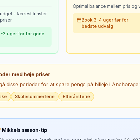
Optimal balance mellem pris og v
udget - færrest turister
priser
Book 3-4 uger før for
bedste udvalg
-3 uger før for gode
oder med høje priser
å disse perioder for at spare penge på billeje i
Anchorage
:
ske
Skolesommerferie
Efterårsferie
Mikkels sæson-tip