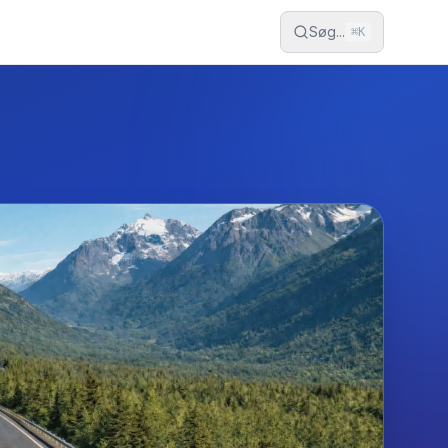
Søg...
⌘
K