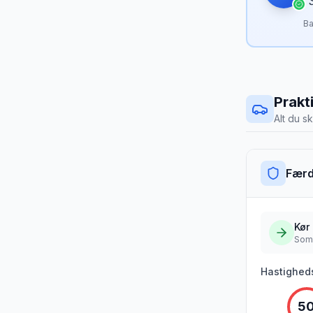
“
Ba
Prakt
Alt du sk
Færd
Kør
Som
Hastighed
5