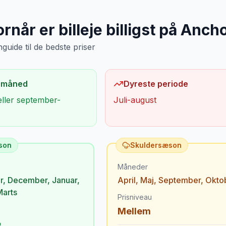
rnår er billeje billigst på
Ancho
uide til de bedste priser
 måned
Dyreste periode
eller september-
Juli-august
son
Skuldersæson
Måneder
r
,
December
,
Januar
,
April
,
Maj
,
September
,
Okto
Marts
Prisniveau
Mellem