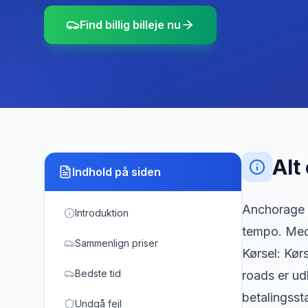
Find billig billeje nu
Alt
Indhold på siden
Anchorage e
Introduktion
tempo. Med 
Sammenlign priser
Kørsel: Kør
Bedste tid
roads er ud
betalingssta
Undgå fejl