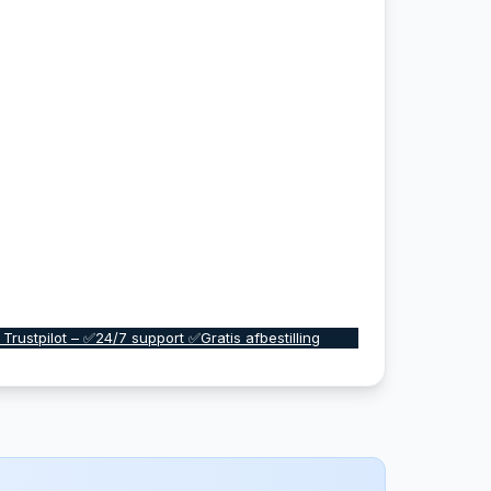
 Trustpilot – ✅24/7 support ✅Gratis afbestilling