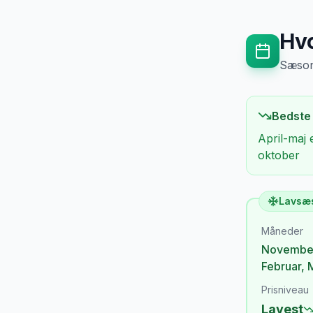
Hvo
Sæsong
Bedste
April-maj 
oktober
Lavsæ
Måneder
Novembe
Februar
,
Prisniveau
Lavest