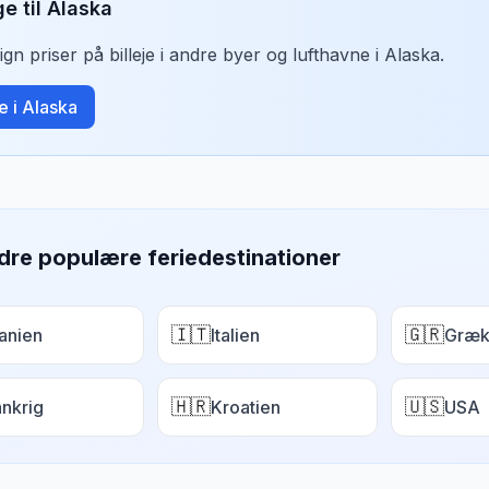
ge til
Alaska
n priser på billeje i andre byer og lufthavne i
Alaska
.
je i
Alaska
dre populære feriedestinationer
🇮🇹
🇬🇷
anien
Italien
Græk
🇭🇷
🇺🇸
ankrig
Kroatien
USA