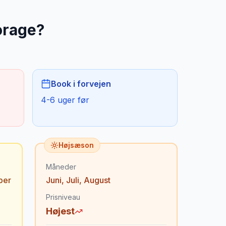
rage
?
Book i forvejen
4-6 uger før
Højsæson
Måneder
ber
Juni
,
Juli
,
August
Prisniveau
Højest