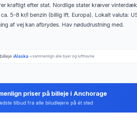
rer kraftigt efter stat. Nordlige stater kræver vinterdæ
ca. 5-8 kr/l benzin (billig ift. Europa). Lokalt valuta:
ning af vej kan afbrydes. Hav nødudrustning med.
illeje i
Alaska
→
sammenlign alle byer og lufthavne
enlign priser på billeje
i
Anchorage
dste tilbud fra alle biludlejere på ét sted