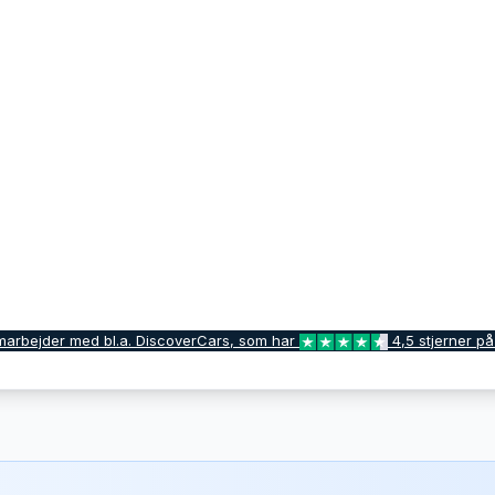
marbejder med bl.a. DiscoverCars, som har
4,5 stjerner på