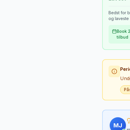
Bedst for b
og laveste 
Book 2
tilbud
Peri
Undg
På
MJ