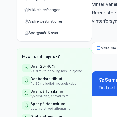
Vinter varie
Mikkels erfaringer
Brændstof: 
vinterforsy
Andre destinationer
Spørgsmål & svar
Mere om b
Hvorfor Billeje.dk?
Spar 20-40%
vs. direkte booking hos udlejerne
Det bedste tilbud
Samm
fra 30+ biludlejningsselskaber
Find de be
Spar på forsikring
tyverisikring, ansvar m.m.
Spar på depositum
betal først ved afhentning
Gratis afbestilling