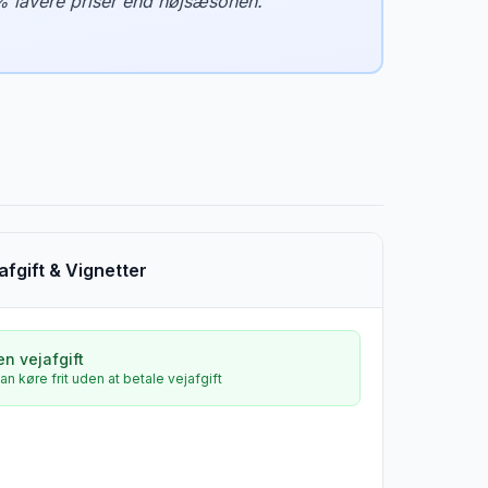
% lavere priser end højsæsonen.
”
afgift & Vignetter
en vejafgift
an køre frit uden at betale vejafgift