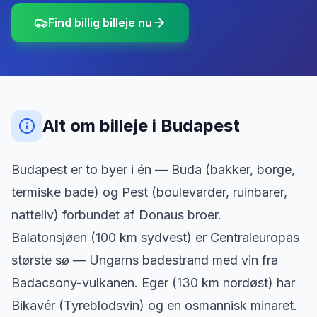
Find billig billeje nu
Alt om billeje
i
Budapest
Budapest er to byer i én — Buda (bakker, borge,
termiske bade) og Pest (boulevarder, ruinbarer,
natteliv) forbundet af Donaus broer.
Balatonsjøen (100 km sydvest) er Centraleuropas
største sø — Ungarns badestrand med vin fra
Badacsony-vulkanen. Eger (130 km nordøst) har
Bikavér (Tyreblodsvin) og en osmannisk minaret.