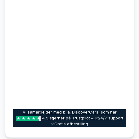
Vi samarbejder med bl.a. DiscoverCars, som har
4,5 stjerner på Trustpilot – ✅24/7 support
✅Gratis afbestilling