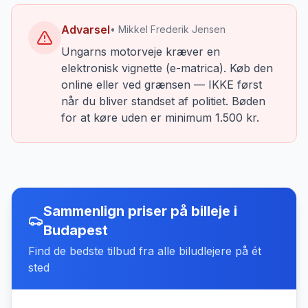
Advarsel
• Mikkel Frederik Jensen
Ungarns motorveje kræver en
elektronisk vignette (e-matrica). Køb den
online eller ved grænsen — IKKE først
når du bliver standset af politiet. Bøden
for at køre uden er minimum 1.500 kr.
Sammenlign priser på billeje
i
Budapest
Find de bedste tilbud fra alle biludlejere på ét
sted