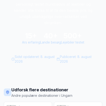
personligt testet hundredvis af lejebiler og
kender alle tricks til at fa den bedste pris og
undgå ubehagelige overraskelser ved
skranken.
15+
40+
500+
Ars erfaring
Lande besøg
Lejebiler testet
Sidst opdateret:
8. august
Publiceret:
8. august
2026
2026
Udforsk flere destinationer
Andre populære destinationer i Ungarn