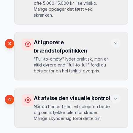
ofte 5.000-15.000 kr. i selvrisiko.
Mange opdager det først ved
Løsning
skranken.
Book 4-6 uger før din rejse. I højsæsonen
(juni-august) bør du booke 6-8 uger før.
Konsekvens
Ved selv en mindre skade kan du blive
At ignorere
3
opkrævet tusindvis af kroner.
Mikkels erfaring
August 2024
MJ
brændstofpolitikken
“
I august 2024 så jeg priserne i
"Full-to-empty" lyder praktisk, men er
Budapest stige fra 189 kr/dag til 349
altid dyrere end "full-to-full" fordi du
kr/dag på bare 2 uger. Book tidligt!
”
Løsning
betaler for en hel tank til overpris.
Book altid med fuld kaskoforsikring uden
selvrisiko. Det koster typisk 30-50 kr.
ekstra pr. dag, men giver ro i sindet.
Konsekvens
Du betaler 20-30% mere for brændstof,
At afvise den visuelle kontrol
4
da udlejeren tager høje benzinpriser.
Mikkels erfaring
September 2023
Når du henter bilen, vil udlejeren bede
MJ
dig om at tjekke bilen for skader.
“
En lille bule i døren kostede mig 8.000
Mange skynder sig forbi dette trin.
kr. i selvrisiko. Siden har jeg altid
Løsning
booket med fuld forsikring.
”
Vælg altid "full-to-full" politik. Tank bilen