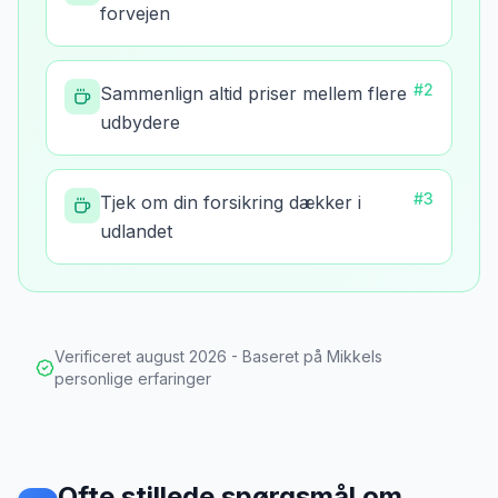
forvejen
#
2
Sammenlign altid priser mellem flere
udbydere
#
3
Tjek om din forsikring dækker i
udlandet
Verificeret
august 2026
- Baseret på Mikkels
personlige erfaringer
Ofte stillede spørgsmål om