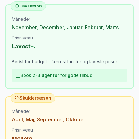
Lavsæson
Måneder
November
,
December
,
Januar
,
Februar
,
Marts
Prisniveau
Lavest
Bedst for budget - færrest turister og laveste priser
Book 2-3 uger før for gode tilbud
Skuldersæson
Måneder
April
,
Maj
,
September
,
Oktober
Prisniveau
Mellem