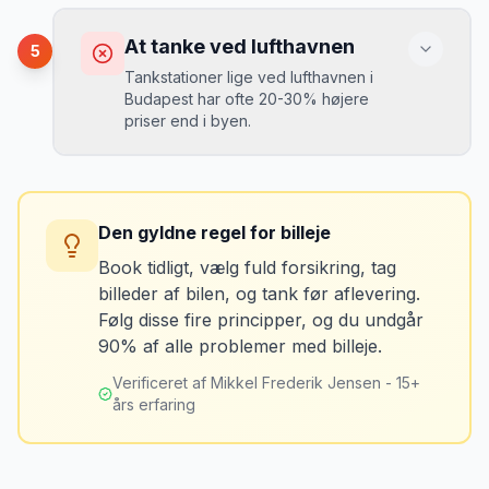
op på en lokal tankstation før aflevering -
Konsekvens
det tager 5 minutter.
Du kan blive opkrævet for skader, der
At tanke ved lufthavnen
5
var der før du fik bilen.
Tankstationer lige ved lufthavnen i
Budapest har ofte 20-30% højere
priser end i byen.
Løsning
Tag billeder af ALLE ridser, buler og
skader - selv de mindste. Tag også
Konsekvens
billeder af kilometerstanden og
Du betaler unødvendigt meget for den
brændstofmåleren.
Den gyldne regel for billeje
sidste tankning.
Book tidligt, vælg fuld forsikring, tag
billeder af bilen, og tank før aflevering.
Mikkels erfaring
Oktober 2024
Løsning
MJ
Følg disse fire principper, og du undgår
“
Jeg fotograferer altid bilen fra alle
Tank bilen op et par kilometer fra
90% af alle problemer med billeje.
vinkler ved afhentning. Det har reddet
lufthavnen dagen før aflevering. Priserne
mig fra falske skadeskrav to gange.
”
er markant lavere.
Verificeret af Mikkel Frederik Jensen - 15+
års erfaring