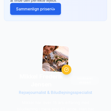
at finde den perfekte lejebil.
Sammenlign priser
Mikkel Frederik
Verificeret
ekspert
Jensen
Rejsejournalist & Biludlejningsspecialist
Mikkel har over 15 ars erfaring med
biludlejning i mere end 40 lande. Han har