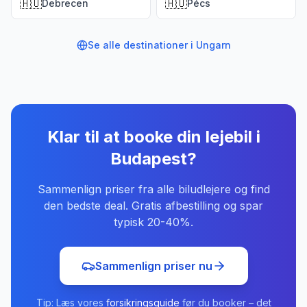
🇭🇺
🇭🇺
Debrecen
Pécs
Se alle destinationer i
Ungarn
Klar til at booke din lejebil
i
Budapest
?
Sammenlign priser fra alle biludlejere og find
den bedste deal. Gratis afbestilling og spar
typisk 20-40%.
Sammenlign priser nu
Tip: Læs vores
forsikringsguide
før du booker – det