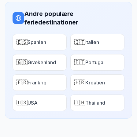
Andre populære
feriedestinationer
🇪🇸
🇮🇹
Spanien
Italien
🇬🇷
🇵🇹
Grækenland
Portugal
🇫🇷
🇭🇷
Frankrig
Kroatien
🇺🇸
🇹🇭
USA
Thailand