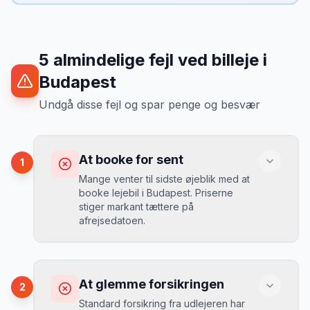
5
almindelige fejl ved billeje
i
Budapest
Undgå disse fejl og spar penge og besvær
At booke for sent
1
Mange venter til sidste øjeblik med at
booke lejebil i Budapest. Priserne
stiger markant tættere på
afrejsedatoen.
Konsekvens
Du betaler 30-50% mere, og de bedste
At glemme forsikringen
2
biler er udsolgt.
Standard forsikring fra udlejeren har