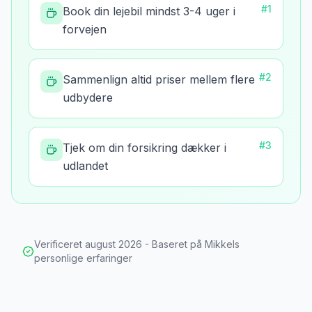
#
1
Book din lejebil mindst 3-4 uger i
forvejen
#
2
Sammenlign altid priser mellem flere
udbydere
#
3
Tjek om din forsikring dækker i
udlandet
Verificeret
august 2026
- Baseret på Mikkels
personlige erfaringer