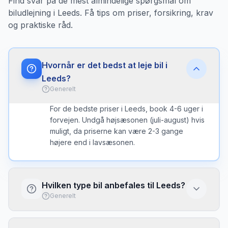
Find svar på de mest almindelige spørgsmål om
biludlejning i Leeds. Få tips om priser, forsikring, krav
og praktiske råd.
Hvornår er det bedst at leje bil i
Leeds?
Generelt
For de bedste priser i Leeds, book 4-6 uger i
forvejen. Undgå højsæsonen (juli-august) hvis
muligt, da priserne kan være 2-3 gange
højere end i lavsæsonen.
Hvilken type bil anbefales til Leeds?
Generelt
I Leeds er en kompakt bil ofte det bedste valg
- nem at parkere og brændstofeffektiv. Vælg