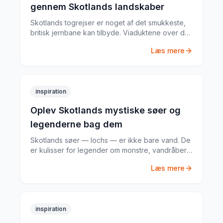
gennem Skotlands landskaber
Skotlands togrejser er noget af det smukkeste,
britisk jernbane kan tilbyde. Viaduktene over de
brede floder, de tomme Highlandsøer og
Læs mere
Glenfinnan-viadukten er nu Harry Potter-berømt.
inspiration
Oplev Skotlands mystiske søer og
legenderne bag dem
Skotlands søer — lochs — er ikke bare vand. De
er kulisser for legender om monstre, vandråber
og mystiske væsener, der har skabt sig plads i
Læs mere
menneskers fantasi i tusinde år.
inspiration