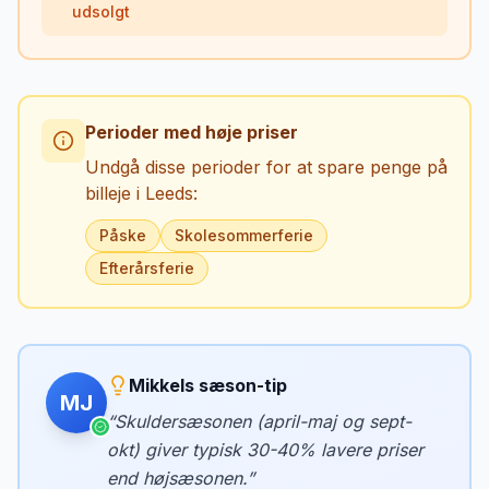
udsolgt
Perioder med høje priser
Undgå disse perioder for at spare penge på
billeje i
Leeds
:
Påske
Skolesommerferie
Efterårsferie
Mikkels sæson-tip
MJ
“
Skuldersæsonen (april-maj og sept-
okt) giver typisk 30-40% lavere priser
end højsæsonen.
”