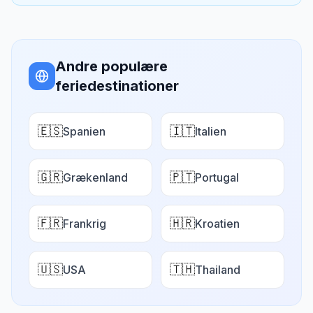
Andre populære
feriedestinationer
🇪🇸
🇮🇹
Spanien
Italien
🇬🇷
🇵🇹
Grækenland
Portugal
🇫🇷
🇭🇷
Frankrig
Kroatien
🇺🇸
🇹🇭
USA
Thailand