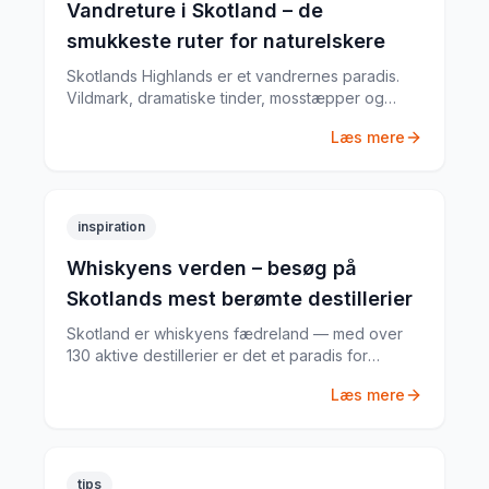
Vandreture i Skotland – de
smukkeste ruter for naturelskere
Skotlands Highlands er et vandrernes paradis.
Vildmark, dramatiske tinder, mosstæpper og
næsten ingen turister — her er de smukkeste
Læs mere
vandreruter for naturelskere.
inspiration
Whiskyens verden – besøg på
Skotlands mest berømte destillerier
Skotland er whiskyens fædreland — med over
130 aktive destillerier er det et paradis for
whiskyelskere. Her er min guide til de bedste
Læs mere
destilleri-besøg og whiskyruter.
tips