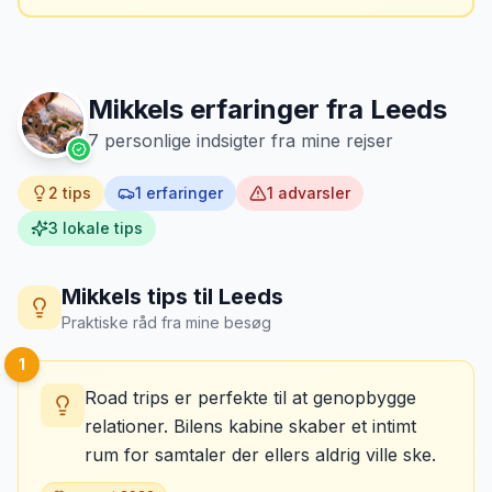
Mikkels erfaring
Oktober 2024
MJ
“
Jeg fotograferer altid bilen fra alle
vinkler ved afhentning. Det har reddet
Mikkels erfaringer fra
Leeds
mig fra falske skadeskrav to gange.
”
7
personlige indsigter fra mine rejser
2
tips
1
erfaringer
1
advarsler
3
lokale tips
Mikkels tips til
Leeds
Praktiske råd fra mine besøg
1
Road trips er perfekte til at genopbygge
relationer. Bilens kabine skaber et intimt
rum for samtaler der ellers aldrig ville ske.