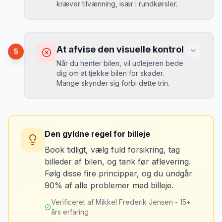
kr. i selvrisiko. Siden har jeg altid
kræver tilvænning, især i rundkørsler.
Løsning
booket med fuld forsikring.
”
Vælg altid "full-to-full" politik. Tank bilen
op på en lokal tankstation før aflevering -
Konsekvens
det tager 5 minutter.
Risiko for uheld, især ved overhaling og i
At afvise den visuelle kontrol
5
rundkørsler.
Når du henter bilen, vil udlejeren bede
dig om at tjekke bilen for skader.
Mange skynder sig forbi dette trin.
Løsning
Book automatgear de første gange. Det
gør det nemmere at fokusere på
Konsekvens
trafikken. Øv dig på en parkeringsplads
Du kan blive opkrævet for skader, der
først.
Den gyldne regel for billeje
var der før du fik bilen.
Book tidligt, vælg fuld forsikring, tag
billeder af bilen, og tank før aflevering.
Mikkels erfaring
Marts 2024
Løsning
MJ
Følg disse fire principper, og du undgår
“
De første timer med venstrekørsel er
Tag billeder af ALLE ridser, buler og
90% af alle problemer med billeje.
altid svære. Mit tip: Læg noget i højre
skader - selv de mindste. Tag også
side af forruden som påmindelse om
billeder af kilometerstanden og
Verificeret af Mikkel Frederik Jensen - 15+
køreretningen.
”
brændstofmåleren.
års erfaring