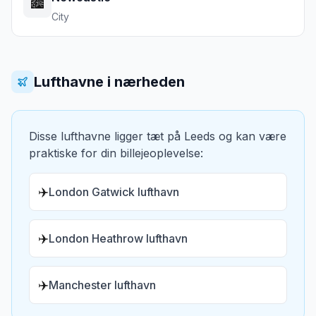
🏙️
City
Lufthavne i nærheden
Disse lufthavne ligger tæt på
Leeds
og kan være
praktiske for din billejeoplevelse:
✈️
London Gatwick lufthavn
✈️
London Heathrow lufthavn
✈️
Manchester lufthavn