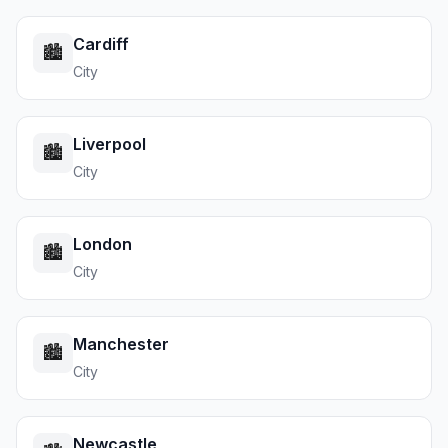
Cardiff
🏙️
City
Liverpool
🏙️
City
London
🏙️
City
Manchester
🏙️
City
Newcastle