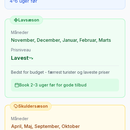
4-6 uger før
Lavsæson
Måneder
November
,
December
,
Januar
,
Februar
,
Marts
Prisniveau
Lavest
Bedst for budget - færrest turister og laveste priser
Book 2-3 uger før for gode tilbud
Skuldersæson
Måneder
April
,
Maj
,
September
,
Oktober