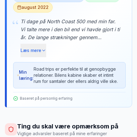
august 2022
“
Ti dage på North Coast 500 med min far.
Vi talte mere i den bil end vi havde gjort i ti
år. De lange strækninger gennem
Highlands gav tid til samtaler vi aldrig ville
Læs mere
have haft derhjemme. Ved Smoo Cave
fortalte han mig om sin ungdom, ved Loch
Ness delte vi barndomsminder. Bilen blev
Road trips er perfekte til at genopbygge
Min
relationer. Bilens kabine skaber et intimt
et rum for forbindelse.
læring:
rum for samtaler der ellers aldrig ville ske.
Baseret på personlig erfaring
Ting du skal være opmærksom på
Vigtige advarsler baseret på mine erfaringer