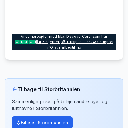
Vi samarbejder med bl.a. DiscoverCars, som har
4,5 stjerner på Trustpilot – ✅24/7 support
✅Gratis afbestilling
Tilbage til
Storbritannien
Sammenlign priser på billeje i andre byer og
lufthavne i
Storbritannien
.
Billeje i
Storbritannien