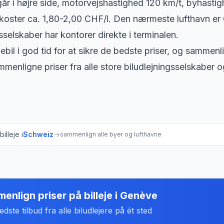
går i højre side, motorvejshastighed 120 km/t, byhasti
oster ca. 1,80-2,00 CHF/l. Den nærmeste lufthavn er 
sselskaber har kontorer direkte i terminalen.
ebil i god tid for at sikre de bedste priser, og sammenli
menligne priser fra alle store biludlejningsselskaber o
illeje i
Schweiz
→
sammenlign alle byer og lufthavne
enlign priser på billeje
i
Genève
dste tilbud fra alle biludlejere på ét sted