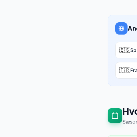
An
🇪🇸
Sp
🇫🇷
Fr
Hvo
Sæsong