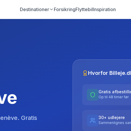
Destinationer
Forsikring
Flyttebil
Inspiration
Hvorfor Billeje.d
ève
Gratis afbestill
Op til 48 timer før
enève
. Gratis
30+ udlejere
Sammenlignes sam