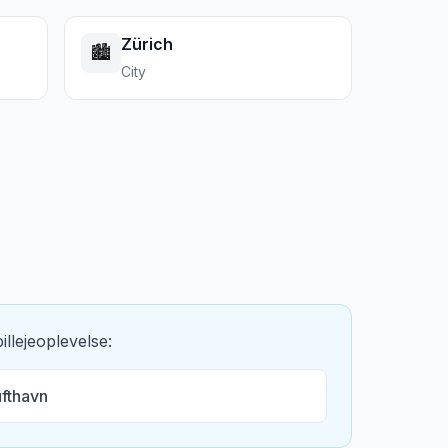
Zürich
🏙️
City
llejeoplevelse:
ufthavn