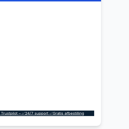
 Trustpilot – ✅24/7 support ✅Gratis afbestilling