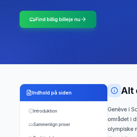
Find billig billeje nu
Alt
Indhold på siden
Genève i Sch
Introduktion
området i 
Sammenlign priser
olympiske 