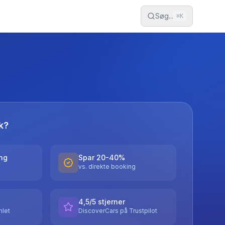
Søg...
⌘
K
k?
ing
Spar 20-40%
vs. direkte booking
4,5/5 stjerner
let
DiscoverCars på Trustpilot