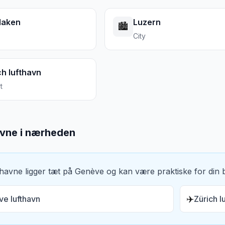
rlaken
Luzern
🏙️
City
ch lufthavn
t
avne i nærheden
thavne ligger tæt på
Genève
og kan være praktiske for din bi
✈️
e lufthavn
Zürich l