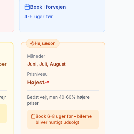
Book i forvejen
4-6 uger før
Højsæson
Måneder
ber
Juni
,
Juli
,
August
Prisniveau
Højest
ejr
Bedst vejr, men 40-60% højere
priser
Book 6-8 uger før - bilerne
bliver hurtigt udsolgt