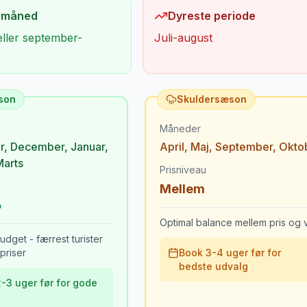
 måned
Dyreste periode
eller september-
Juli-august
son
Skuldersæson
Måneder
r
,
December
,
Januar
,
April
,
Maj
,
September
,
Okto
Marts
Prisniveau
Mellem
Optimal balance mellem pris og v
udget - færrest turister
priser
Book 3-4 uger før for
bedste udvalg
-3 uger før for gode