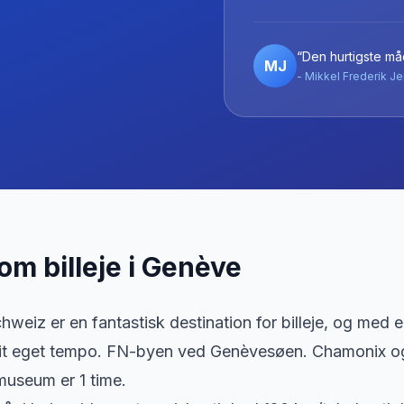
“Den hurtigste måd
MJ
- Mikkel Frederik Je
 om billeje
i
Genève
weiz er en fantastisk destination for billeje, og med en
dit eget tempo. FN-byen ved Genèvesøen. Chamonix og
museum er 1 time.