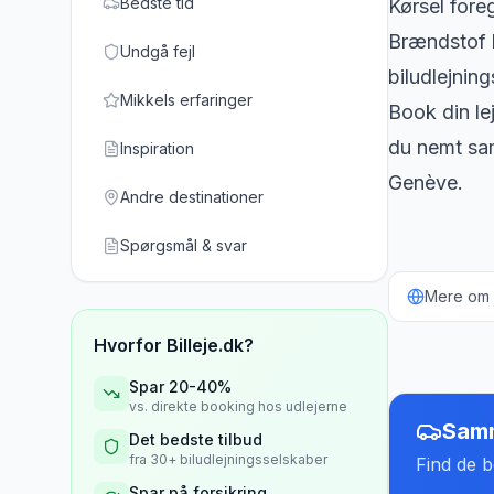
Bedste tid
Kørsel fore
Brændstof k
Undgå fejl
biludlejning
Mikkels erfaringer
Book din lej
du nemt sam
Inspiration
Genève.
Andre destinationer
Spørgsmål & svar
Mere om b
Hvorfor Billeje.dk?
Spar 20-40%
vs. direkte booking hos udlejerne
Samm
Det bedste tilbud
fra 30+ biludlejningsselskaber
Find de be
Spar på forsikring