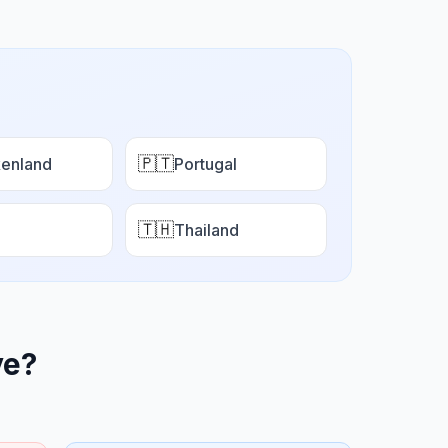
🇵🇹
enland
Portugal
🇹🇭
Thailand
ve
?