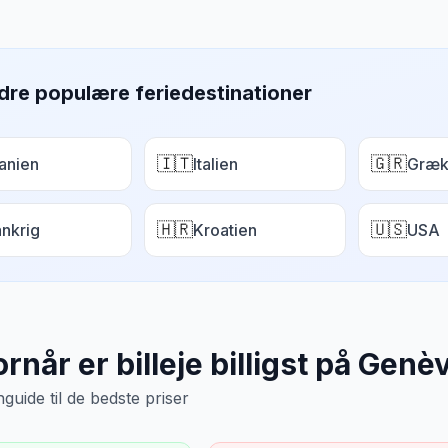
dre populære feriedestinationer
🇮🇹
🇬🇷
anien
Italien
Græk
🇭🇷
🇺🇸
ankrig
Kroatien
USA
rnår er billeje billigst på
Genè
uide til de bedste priser