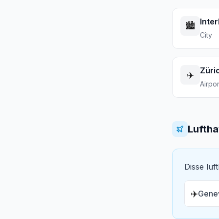
Inte
🏙️
City
Züri
✈️
Airpor
Lufth
Disse luf
✈️
Genev