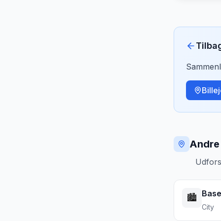
Tilba
Sammenlig
Bille
Andre 
Udfors
Base
🏙️
City