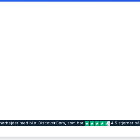
marbejder med bl.a. DiscoverCars, som har
4,5 stjerner på