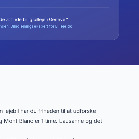
e at finde billig billeje
i
Genève
.”
nsen, Biludlejningsekspert for Billeje.dk
 lejebil har du friheden til at udforske
 Mont Blanc er 1 time. Lausanne og det