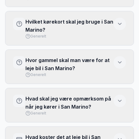
motorways. Tiny country.
No toll roads.
Hvilket kørekort skal jeg bruge i San
Marino?
Generelt
EU-kørekort er gyldigt. Ikke-EU borgere skal
have internationalt kørekort (IDP).
Hvor gammel skal man være for at
leje bil i San Marino?
Generelt
Minimumsalder er 21 år.
Hvad skal jeg være opmærksom på
når jeg kører i San Marino?
Generelt
Very small country (61 km²). Italian rental cars
can enter. Steep mountain roads.
Hvad koster det at leje bil i San