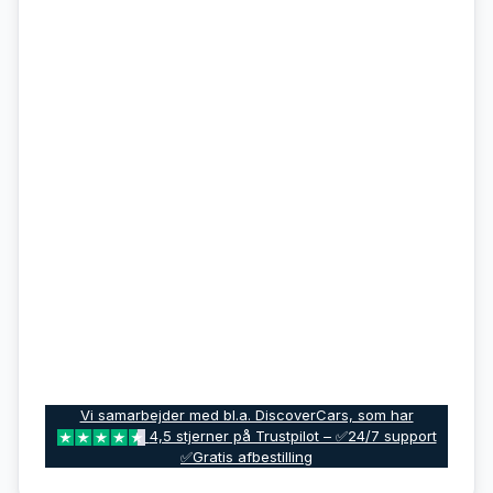
Vi samarbejder med bl.a. DiscoverCars, som har
4,5 stjerner på Trustpilot – ✅24/7 support
✅Gratis afbestilling