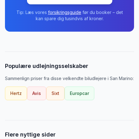
Tip: Læs vores
forsikringsguide
før du booker – det
kan spare dig tusindvis af kroner.
Populære udlejningsselskaber
Sammenlign priser fra disse velkendte biludlejere
i
San Marino
:
Hertz
Avis
Sixt
Europcar
Flere nyttige sider