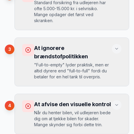
Standard forsikring fra udlejeren har
ofte 5.000-15.000 kr. i selvrisiko.
Mange opdager det først ved
Løsning
skranken.
Book 4-6 uger før din rejse. I højsæsonen
(juni-august) bør du booke 6-8 uger før.
Konsekvens
Ved selv en mindre skade kan du blive
At ignorere
3
opkrævet tusindvis af kroner.
Mikkels erfaring
August 2024
MJ
brændstofpolitikken
“
I august 2024 så jeg priserne i San
"Full-to-empty" lyder praktisk, men er
Marino stige fra 189 kr/dag til 349
altid dyrere end "full-to-full" fordi du
kr/dag på bare 2 uger. Book tidligt!
”
Løsning
betaler for en hel tank til overpris.
Book altid med fuld kaskoforsikring uden
selvrisiko. Det koster typisk 30-50 kr.
ekstra pr. dag, men giver ro i sindet.
Konsekvens
Du betaler 20-30% mere for brændstof,
At afvise den visuelle kontrol
4
da udlejeren tager høje benzinpriser.
Mikkels erfaring
September 2023
Når du henter bilen, vil udlejeren bede
MJ
dig om at tjekke bilen for skader.
“
En lille bule i døren kostede mig 8.000
Mange skynder sig forbi dette trin.
kr. i selvrisiko. Siden har jeg altid
Løsning
booket med fuld forsikring.
”