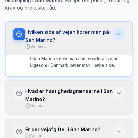
biludlejning i San Marino. Få tips om priser, forsikring,
krav og praktiske råd.
Hvilken side af vejen kører man på i
San Marino?
Generelt
I San Marino kører man i højre side af vejen.
Ligesom i Danmark kører man i højre side.
Hvad er hastighedsgrænserne i San
Marino?
Generelt
Hastighedsgrænserne i San Marino er typisk:
50 km/t i byområder, 70 km/t på landeveje.
Er der vejafgifter i San Marino?
Der er ingen generel hastighedsgrænse på
Generelt
motorveje, men 130 km/t er anbefalet. No