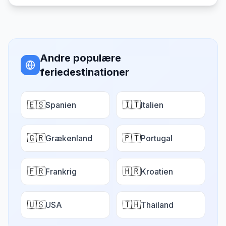
Andre populære
feriedestinationer
🇪🇸
🇮🇹
Spanien
Italien
🇬🇷
🇵🇹
Grækenland
Portugal
🇫🇷
🇭🇷
Frankrig
Kroatien
🇺🇸
🇹🇭
USA
Thailand