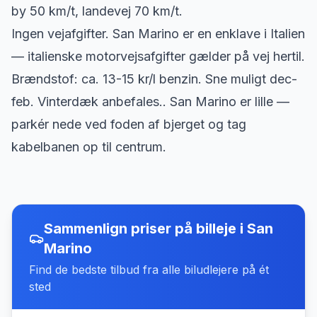
by 50 km/t, landevej 70 km/t.
Ingen vejafgifter. San Marino er en enklave i Italien
— italienske motorvejsafgifter gælder på vej hertil.
Brændstof: ca. 13-15 kr/l benzin. Sne muligt dec-
feb. Vinterdæk anbefales.. San Marino er lille —
parkér nede ved foden af bjerget og tag
kabelbanen op til centrum.
Sammenlign priser på billeje
i
San
Marino
Find de bedste tilbud fra alle biludlejere på ét
sted