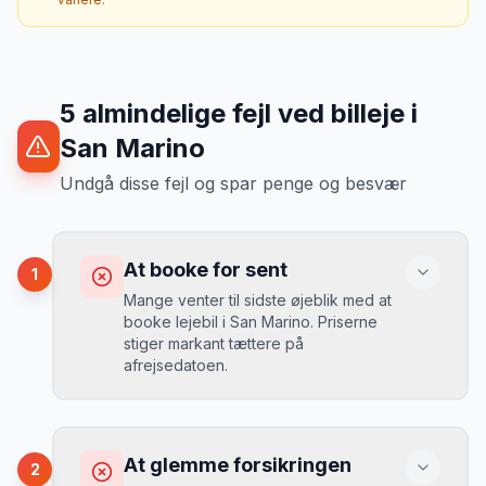
5
almindelige fejl ved billeje
i
San Marino
Undgå disse fejl og spar penge og besvær
At booke for sent
1
Mange venter til sidste øjeblik med at
booke lejebil i San Marino. Priserne
stiger markant tættere på
afrejsedatoen.
Konsekvens
Du betaler 30-50% mere, og de bedste
At glemme forsikringen
2
biler er udsolgt.