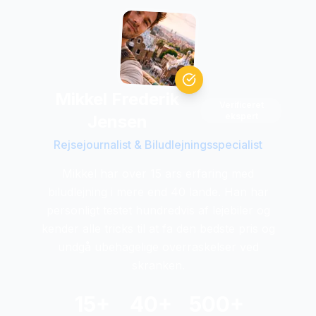
Mikkel Frederik
Verificeret
ekspert
Jensen
Rejsejournalist & Biludlejningsspecialist
Mikkel har over 15 ars erfaring med
biludlejning i mere end 40 lande. Han har
personligt testet hundredvis af lejebiler og
kender alle tricks til at fa den bedste pris og
undgå ubehagelige overraskelser ved
skranken.
15+
40+
500+