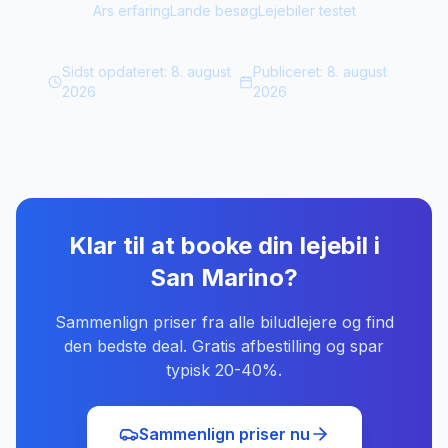
Ars erfaring
Lande besøg
Lejebiler testet
Sidst opdateret:
8. august
Publiceret:
8. august
2026
2026
Klar til at booke din lejebil
i
San Marino
?
Sammenlign priser fra alle biludlejere og find
den bedste deal. Gratis afbestilling og spar
typisk 20-40%.
Sammenlign priser nu