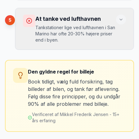
Vælg altid "full-to-full" politik. Tank bilen
op på en lokal tankstation før aflevering -
Konsekvens
det tager 5 minutter.
Du kan blive opkrævet for skader, der
At tanke ved lufthavnen
5
var der før du fik bilen.
Tankstationer lige ved lufthavnen i San
Marino har ofte 20-30% højere priser
end i byen.
Løsning
Tag billeder af ALLE ridser, buler og
skader - selv de mindste. Tag også
Konsekvens
billeder af kilometerstanden og
Du betaler unødvendigt meget for den
brændstofmåleren.
Den gyldne regel for billeje
sidste tankning.
Book tidligt, vælg fuld forsikring, tag
billeder af bilen, og tank før aflevering.
Mikkels erfaring
Oktober 2024
Løsning
MJ
Følg disse fire principper, og du undgår
“
Jeg fotograferer altid bilen fra alle
Tank bilen op et par kilometer fra
90% af alle problemer med billeje.
vinkler ved afhentning. Det har reddet
lufthavnen dagen før aflevering. Priserne
mig fra falske skadeskrav to gange.
”
er markant lavere.
Verificeret af Mikkel Frederik Jensen - 15+
års erfaring