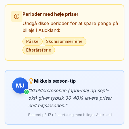
Perioder med høje priser
Undgå disse perioder for at spare penge på
billeje i
Auckland
:
Påske
Skolesommerferie
Efterårsferie
Mikkels sæson-tip
MJ
“
Skuldersæsonen (april-maj og sept-
okt) giver typisk 30-40% lavere priser
end højsæsonen.
”
Baseret på
17
+ års erfaring med billeje i
Auckland