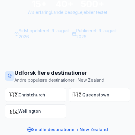
15+
40+
500+
Ars erfaring
Lande besøg
Lejebiler testet
Sidst opdateret:
9. august
Publiceret:
9. august
2026
2026
Udforsk flere destinationer
Andre populære destinationer i New Zealand
🇳🇿
🇳🇿
Christchurch
Queenstown
🇳🇿
Wellington
Se alle destinationer i
New Zealand