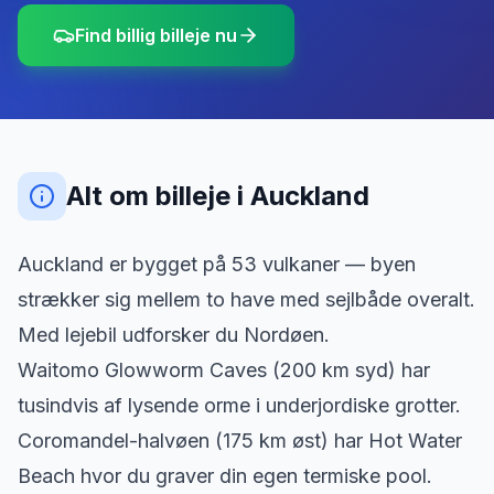
Find billig billeje nu
Alt om billeje
i
Auckland
Auckland er bygget på 53 vulkaner — byen
strækker sig mellem to have med sejlbåde overalt.
Med lejebil udforsker du Nordøen.
Waitomo Glowworm Caves (200 km syd) har
tusindvis af lysende orme i underjordiske grotter.
Coromandel-halvøen (175 km øst) har Hot Water
Beach hvor du graver din egen termiske pool.