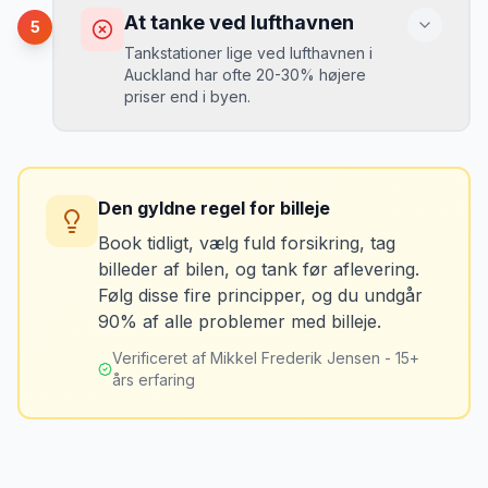
det tager 5 minutter.
Du kan blive opkrævet for skader, der
At tanke ved lufthavnen
5
var der før du fik bilen.
Tankstationer lige ved lufthavnen i
Auckland har ofte 20-30% højere
priser end i byen.
Løsning
Tag billeder af ALLE ridser, buler og
skader - selv de mindste. Tag også
Konsekvens
billeder af kilometerstanden og
Du betaler unødvendigt meget for den
brændstofmåleren.
Den gyldne regel for billeje
sidste tankning.
Book tidligt, vælg fuld forsikring, tag
billeder af bilen, og tank før aflevering.
Mikkels erfaring
Oktober 2024
Løsning
MJ
Følg disse fire principper, og du undgår
“
Jeg fotograferer altid bilen fra alle
Tank bilen op et par kilometer fra
90% af alle problemer med billeje.
vinkler ved afhentning. Det har reddet
lufthavnen dagen før aflevering. Priserne
mig fra falske skadeskrav to gange.
”
er markant lavere.
Verificeret af Mikkel Frederik Jensen - 15+
års erfaring