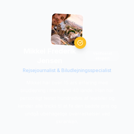
Mikkel Frederik
Verificeret
ekspert
Jensen
Rejsejournalist & Biludlejningsspecialist
Mikkel har over 15 ars erfaring med
biludlejning i mere end 40 lande. Han har
personligt testet hundredvis af lejebiler og
kender alle tricks til at fa den bedste pris og
undgå ubehagelige overraskelser ved
skranken.