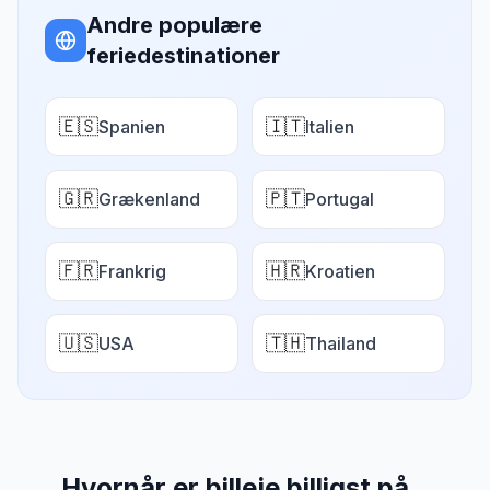
Andre populære
feriedestinationer
🇪🇸
🇮🇹
Spanien
Italien
🇬🇷
🇵🇹
Grækenland
Portugal
🇫🇷
🇭🇷
Frankrig
Kroatien
🇺🇸
🇹🇭
USA
Thailand
Hvornår er billeje billigst på