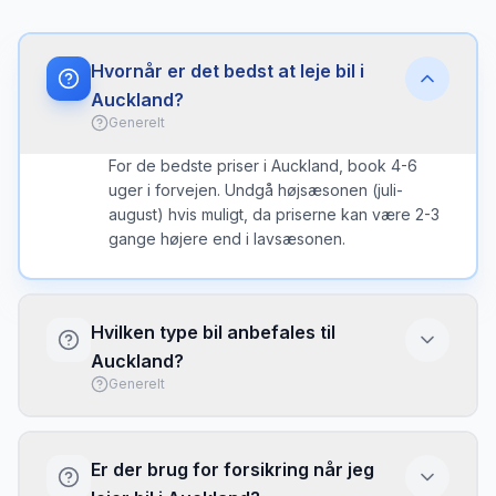
Hvornår er det bedst at leje bil i
Auckland?
Generelt
For de bedste priser i Auckland, book 4-6
uger i forvejen. Undgå højsæsonen (juli-
august) hvis muligt, da priserne kan være 2-3
gange højere end i lavsæsonen.
Hvilken type bil anbefales til
Auckland?
Generelt
I Auckland er en kompakt bil ofte det bedste
valg - nem at parkere og brændstofeffektiv.
Er der brug for forsikring når jeg
Vælg større bil kun hvis du har meget bagage