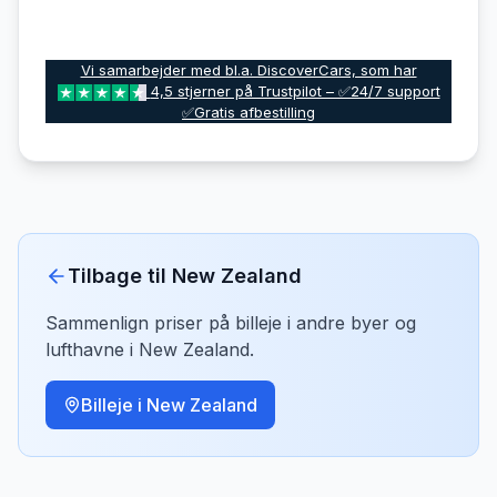
Vi samarbejder med bl.a. DiscoverCars, som har
4,5 stjerner på Trustpilot – ✅24/7 support
✅Gratis afbestilling
Tilbage til
New Zealand
Sammenlign priser på billeje i andre byer og
lufthavne i
New Zealand
.
Billeje i
New Zealand