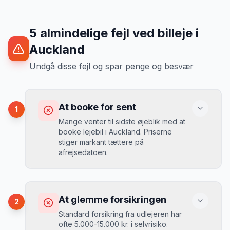
5
almindelige fejl ved billeje
i
Auckland
Undgå disse fejl og spar penge og besvær
At booke for sent
1
Mange venter til sidste øjeblik med at
booke lejebil i Auckland. Priserne
stiger markant tættere på
afrejsedatoen.
Konsekvens
Du betaler 30-50% mere, og de bedste
At glemme forsikringen
2
biler er udsolgt.
Standard forsikring fra udlejeren har
ofte 5.000-15.000 kr. i selvrisiko.