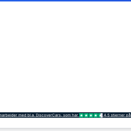
marbejder med bl.a. DiscoverCars, som har
4,5 stjerner på