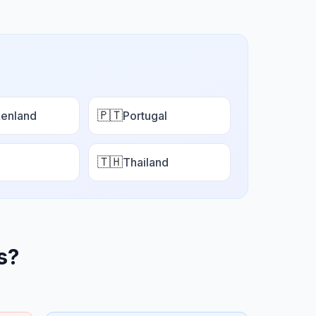
🇵🇹
enland
Portugal
🇹🇭
Thailand
s
?