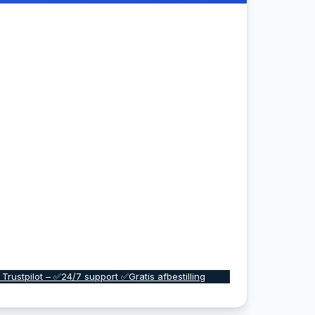
 Trustpilot – ✅24/7 support ✅Gratis afbestilling