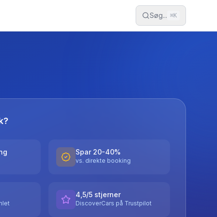
Søg...
⌘
K
k?
ing
Spar 20-40%
vs. direkte booking
4,5/5 stjerner
let
DiscoverCars på Trustpilot