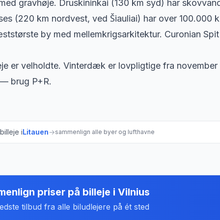
ed gravhøje. Druskininkai (130 km syd) har skovvand
sses (220 km nordvest, ved Šiauliai) har over 100.000 
ststørste by med mellemkrigsarkitektur. Curonian Spit
je er velholdte. Vinterdæk er lovpligtige fra november t
— brug P+R.
illeje i
Litauen
→
sammenlign alle byer og lufthavne
enlign priser på billeje
i
Vilnius
dste tilbud fra alle biludlejere på ét sted