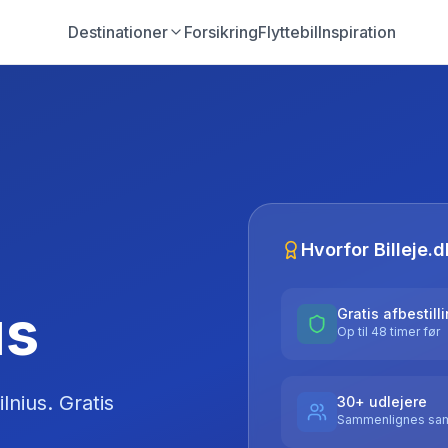
Destinationer
Forsikring
Flyttebil
Inspiration
Hvorfor Billeje.d
us
Gratis afbestill
Op til 48 timer før
ilnius
. Gratis
30+ udlejere
Sammenlignes sam