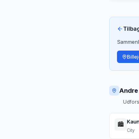
Tilba
Sammenlig
Bille
Andre 
Udfors
Kau
🏙️
City