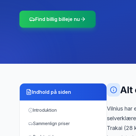
Find billig billeje nu
Alt
Indhold på siden
Vilnius har
Introduktion
selverklære
Sammenlign priser
Trakai (28 