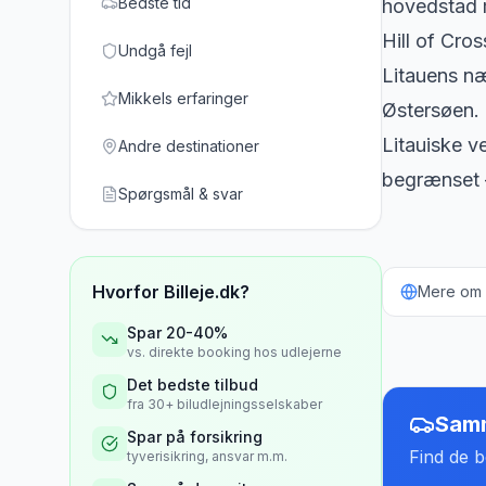
Bedste tid
hovedstad m
Hill of Cro
Undgå fejl
Litauens næ
Mikkels erfaringer
Østersøen.
Litauiske ve
Andre destinationer
begrænset 
Spørgsmål & svar
Hvorfor Billeje.dk?
Mere om b
Spar 20-40%
vs. direkte booking hos udlejerne
Det bedste tilbud
fra 30+ biludlejningsselskaber
Samm
Spar på forsikring
Find de be
tyverisikring, ansvar m.m.