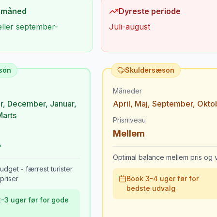
 måned
Dyreste periode
eller september-
Juli-august
son
Skuldersæson
Måneder
r
,
December
,
Januar
,
April
,
Maj
,
September
,
Okto
Marts
Prisniveau
Mellem
Optimal balance mellem pris og v
udget - færrest turister
priser
Book 3-4 uger før for
bedste udvalg
-3 uger før for gode