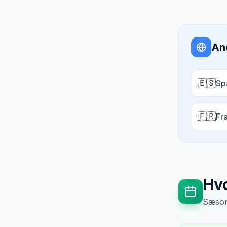
An
🇪🇸
Sp
🇫🇷
Fr
Hvo
Sæsong