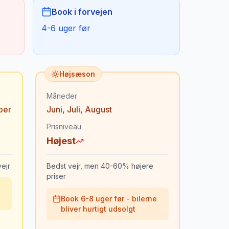
Book i forvejen
4-6 uger før
Højsæson
Måneder
ber
Juni
,
Juli
,
August
Prisniveau
Højest
ejr
Bedst vejr, men 40-60% højere
priser
Book 6-8 uger før - bilerne
bliver hurtigt udsolgt