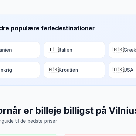
dre populære feriedestinationer
🇮🇹
🇬🇷
anien
Italien
Græk
🇭🇷
🇺🇸
ankrig
Kroatien
USA
rnår er billeje billigst på
Vilniu
uide til de bedste priser