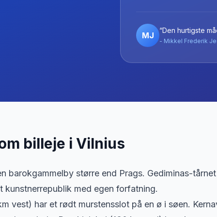
“Den hurtigste måd
MJ
- Mikkel Frederik Je
 om billeje
i
Vilnius
 en barokgammelby større end Prags. Gediminas-tårnet 
t kunstnerrepublik med egen forfatning.
km vest) har et rødt murstensslot på en ø i søen. Kern