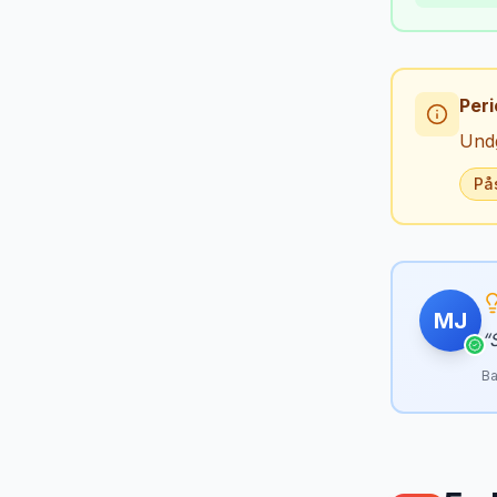
Peri
Undg
På
MJ
“
Ba