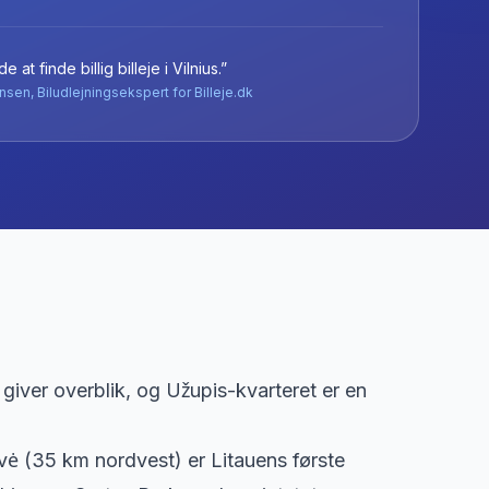
e at finde billig billeje
i
Vilnius
.”
nsen, Biludlejningsekspert for Billeje.dk
giver overblik, og Užupis-kvarteret er en
avė (35 km nordvest) er Litauens første