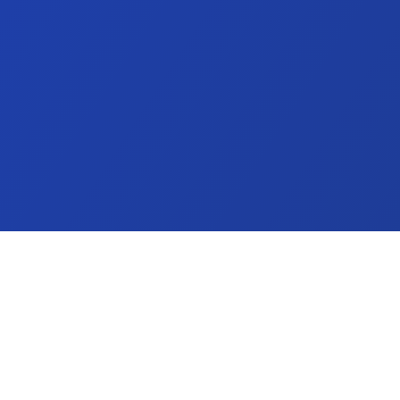
e
tilbud, rejsetips og