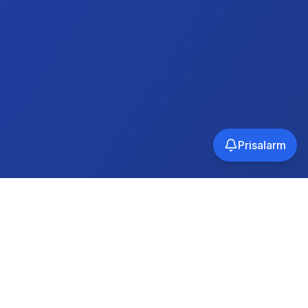
Prisalarm
Tilmeld
Vi respekterer dit privatliv. Afmeld når som helst.