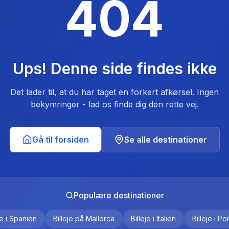
404
Ups! Denne side findes ikke
Det lader til, at du har taget en forkert afkørsel. Ingen
bekymringer - lad os finde dig den rette vej.
Gå til forsiden
Se alle destinationer
Populære destinationer
je i Spanien
Billeje på Mallorca
Billeje i Italien
Billeje i Po