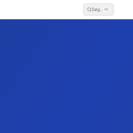
Søg...
⌘
K