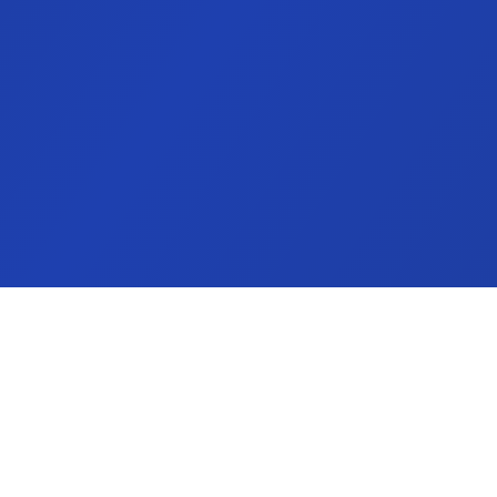
Få de bedste billeje-tilbud i din indbakk
Tilmeld dig vores nyhedsbrev og modtag eksklusive 
sæsonguides til populære destinationer.