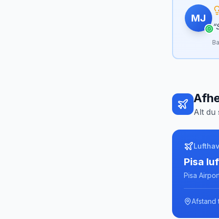
MJ
“
Ba
Afhe
Alt du 
Luftha
Pisa lu
Pisa Airpor
Afstand t