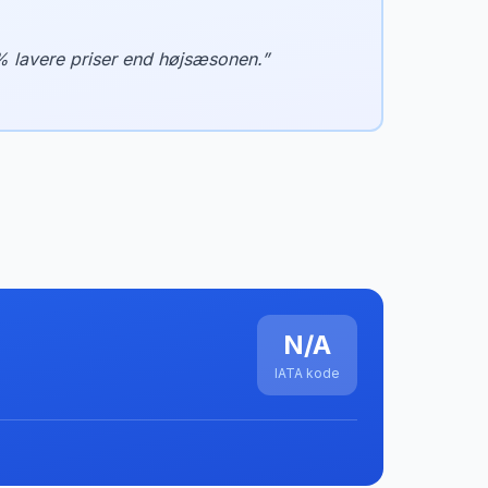
% lavere priser end højsæsonen.
”
N/A
IATA kode