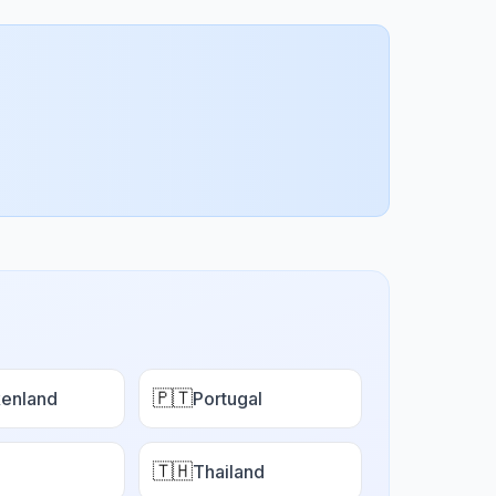
🇵🇹
enland
Portugal
🇹🇭
Thailand