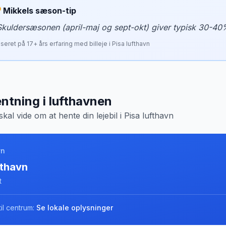
Mikkels sæson-tip
Skuldersæsonen (april-maj og sept-okt) giver typisk 30-40
seret på
17
+ års erfaring med billeje i
Pisa lufthavn
ntning i lufthavnen
skal vide om at hente din lejebil i
Pisa lufthavn
vn
fthavn
t
il centrum:
Se lokale oplysninger