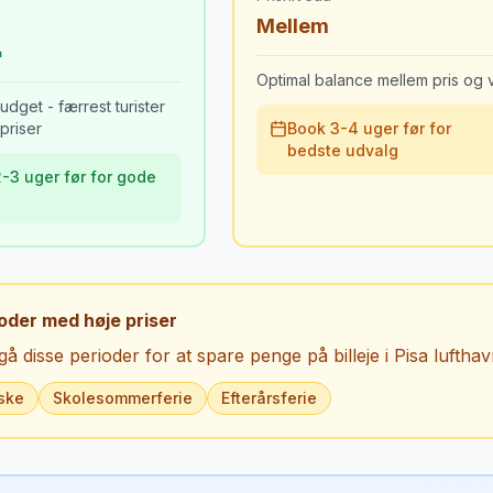
Mellem
Optimal balance mellem pris og v
udget - færrest turister
priser
Book 3-4 uger før for
bedste udvalg
-3 uger før for gode
oder med høje priser
å disse perioder for at spare penge på billeje i
Pisa luftha
ske
Skolesommerferie
Efterårsferie