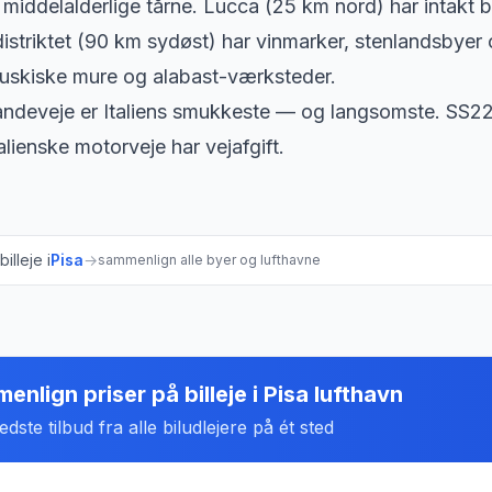
 middelalderlige tårne. Lucca (25 km nord) har intakt 
distriktet (90 km sydøst) har vinmarker, stenlandsbyer 
ruskiske mure og alabast-værksteder.
ndeveje er Italiens smukkeste — og langsomste. SS22
talienske motorveje har vejafgift.
illeje i
Pisa
→
sammenlign alle byer og lufthavne
enlign priser på billeje
i
Pisa lufthavn
dste tilbud fra alle biludlejere på ét sted