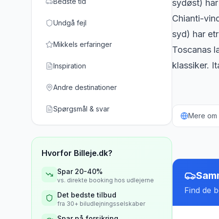
Bedste tid
sydøst) har
Chianti-vin
Undgå fejl
syd) har et
Mikkels erfaringer
Toscanas la
klassiker. I
Inspiration
Andre destinationer
Spørgsmål & svar
Mere om b
Hvorfor Billeje.dk?
Spar 20-40%
Samm
vs. direkte booking hos udlejerne
Find de be
Det bedste tilbud
fra 30+ biludlejningsselskaber
Spar på forsikring