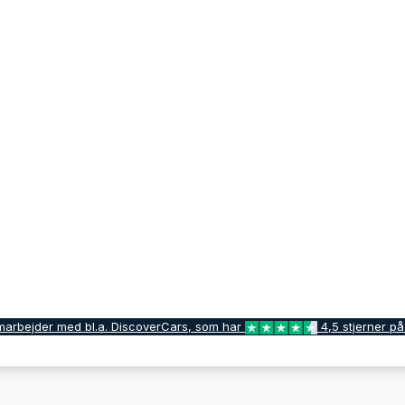
marbejder med bl.a. DiscoverCars, som har
4,5 stjerner på