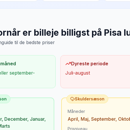
rnår er billeje billigst på
Pisa l
uide til de bedste priser
 måned
Dyreste periode
eller september-
Juli-august
son
Skuldersæson
Måneder
r
,
December
,
Januar
,
April
,
Maj
,
September
,
Okto
Marts
Prisniveau