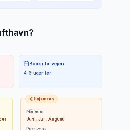
ufthavn
?
Book i forvejen
4-6 uger før
Højsæson
Måneder
ber
Juni
,
Juli
,
August
Prisniveau