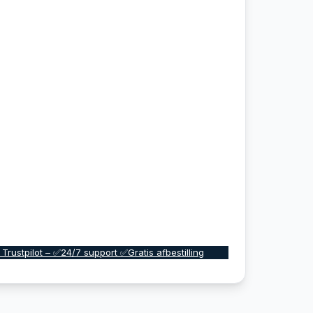
 Trustpilot – ✅24/7 support ✅Gratis afbestilling