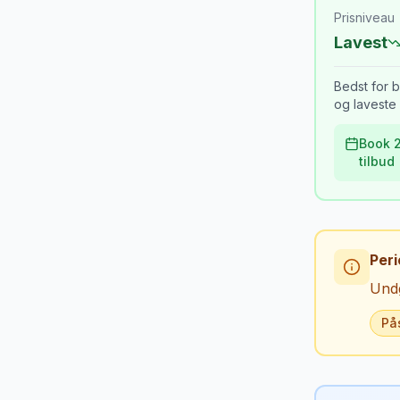
Prisniveau
Lavest
Bedst for b
og laveste 
Book 2
tilbud
Peri
Undg
På