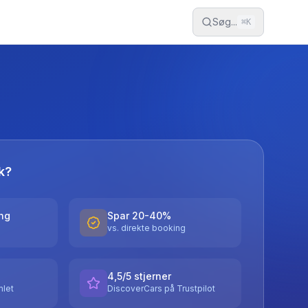
Søg...
⌘
K
k?
ing
Spar 20-40%
vs. direkte booking
4,5/5 stjerner
let
DiscoverCars på Trustpilot