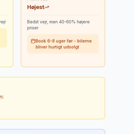
Højest
ejr
Bedst vejr, men 40-60% højere
priser
Book 6-8 uger før - bilerne
bliver hurtigt udsolgt
vn
: