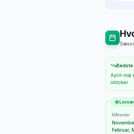
Hvo
Sæsong
Bedste
April-maj 
oktober
Lavsæ
Måneder
Novembe
Februar
,