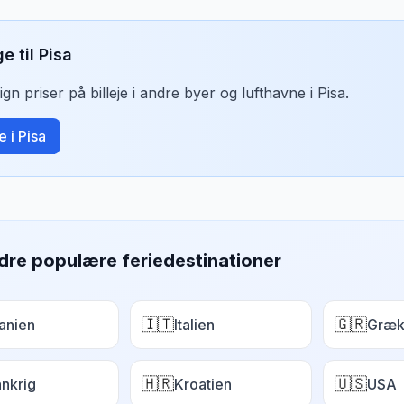
ge til
Pisa
n priser på billeje i andre byer og lufthavne i
Pisa
.
je i
Pisa
dre populære feriedestinationer
🇮🇹
🇬🇷
anien
Italien
Græk
🇭🇷
🇺🇸
ankrig
Kroatien
USA