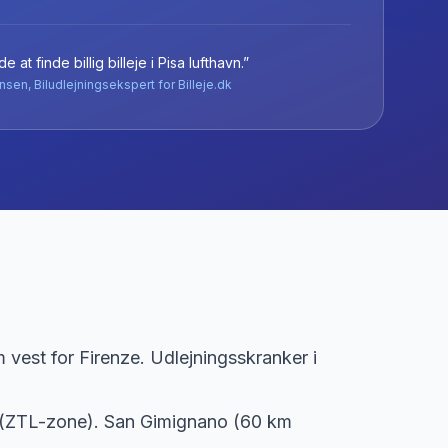
e at finde billig billeje
i
Pisa lufthavn
.”
nsen, Biludlejningsekspert for Billeje.dk
 vest for Firenze. Udlejningsskranker i
m (ZTL-zone). San Gimignano (60 km