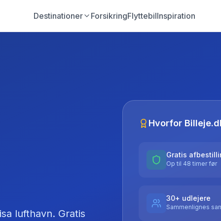
Destinationer
Forsikring
Flyttebil
Inspiration
Hvorfor Billeje.d
Gratis afbestill
Op til 48 timer før
30+ udlejere
Sammenlignes sam
isa lufthavn
. Gratis