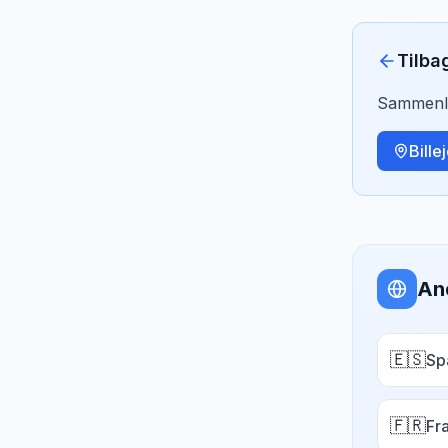
Tilba
Sammenlig
Bille
An
🇪🇸
Sp
🇫🇷
Fr