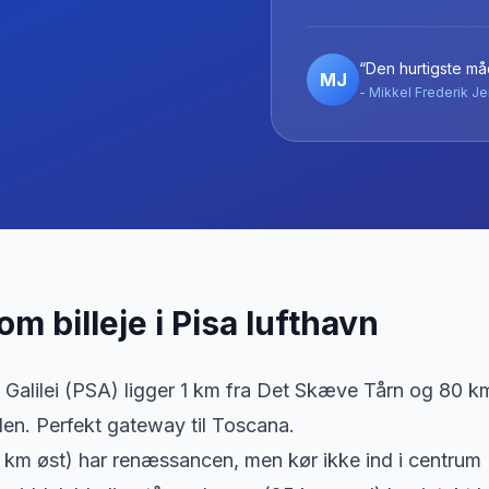
“Den hurtigste måd
MJ
- Mikkel Frederik Je
 om billeje
i
Pisa lufthavn
o Galilei (PSA) ligger 1 km fra Det Skæve Tårn og 80 km
en. Perfekt gateway til Toscana.
 km øst) har renæssancen, men kør ikke ind i centru