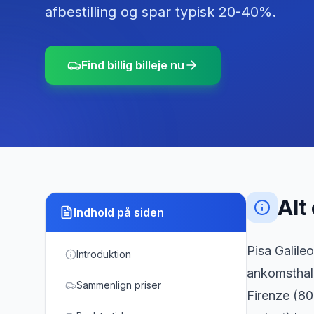
afbestilling og spar typisk 20-40%.
Find billig billeje nu
Alt
Indhold på siden
Pisa Galile
Introduktion
ankomsthall
Sammenlign priser
Firenze (80