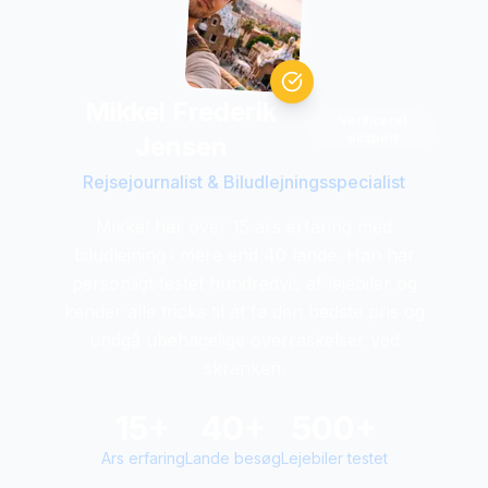
Mikkel Frederik
Verificeret
ekspert
Jensen
Rejsejournalist & Biludlejningsspecialist
Mikkel har over 15 ars erfaring med
biludlejning i mere end 40 lande. Han har
personligt testet hundredvis af lejebiler og
kender alle tricks til at fa den bedste pris og
undgå ubehagelige overraskelser ved
skranken.
15+
40+
500+
Ars erfaring
Lande besøg
Lejebiler testet