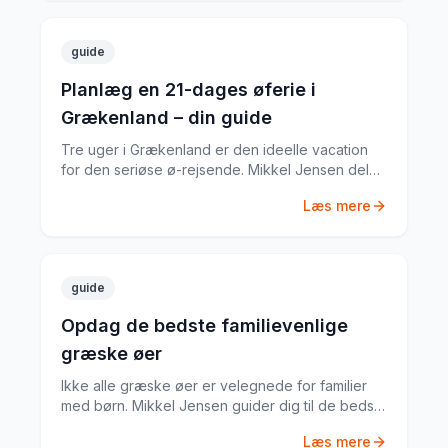
guide
Planlæg en 21-dages øferie i
Grækenland – din guide
Tre uger i Grækenland er den ideelle vacation
for den seriøse ø-rejsende. Mikkel Jensen deler
sin komplette plan for 21 dage med de bedste
Læs mere
øer, ruter og tips.
guide
Opdag de bedste familievenlige
græske øer
Ikke alle græske øer er velegnede for familier
med børn. Mikkel Jensen guider dig til de bedste
øer med sikre strande, gode faciliteter og
Læs mere
aktiviteter for alle aldre.