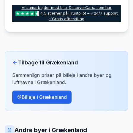
Vi samarbejder med bl.a. DiscoverCars, som har
4,5 stjerner på Trustpilot – ✅24/7 support
✅Gratis afbestilling
Tilbage til
Grækenland
Sammenlign priser på billeje i andre byer og
lufthavne i
Grækenland
.
Billeje i
Grækenland
Andre byer i Grækenland