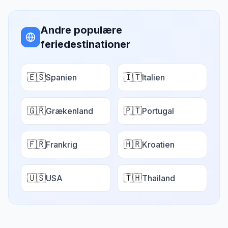
Andre populære
feriedestinationer
🇪🇸
🇮🇹
Spanien
Italien
🇬🇷
🇵🇹
Grækenland
Portugal
🇫🇷
🇭🇷
Frankrig
Kroatien
🇺🇸
🇹🇭
USA
Thailand