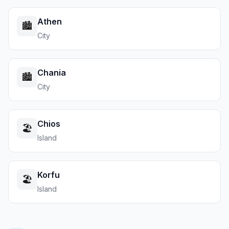
Athen
🏙️
City
Chania
🏙️
City
Chios
🏖️
Island
Korfu
🏖️
Island