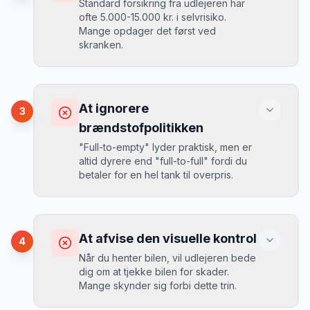
Standard forsikring fra udlejeren har
ofte 5.000-15.000 kr. i selvrisiko.
Mange opdager det først ved
Løsning
skranken.
Book 4-6 uger før din rejse. I højsæsonen
(juni-august) bør du booke 6-8 uger før.
Konsekvens
Ved selv en mindre skade kan du blive
At ignorere
3
opkrævet tusindvis af kroner.
Mikkels erfaring
August 2024
MJ
brændstofpolitikken
“
I august 2024 så jeg priserne på
"Full-to-empty" lyder praktisk, men er
Skiathos stige fra 189 kr/dag til 349
altid dyrere end "full-to-full" fordi du
kr/dag på bare 2 uger. Book tidligt!
”
Løsning
betaler for en hel tank til overpris.
Book altid med fuld kaskoforsikring uden
selvrisiko. Det koster typisk 30-50 kr.
ekstra pr. dag, men giver ro i sindet.
Konsekvens
Du betaler 20-30% mere for brændstof,
At afvise den visuelle kontrol
4
da udlejeren tager høje benzinpriser.
Mikkels erfaring
September 2023
Når du henter bilen, vil udlejeren bede
MJ
dig om at tjekke bilen for skader.
“
En lille bule i døren kostede mig 8.000
Mange skynder sig forbi dette trin.
kr. i selvrisiko. Siden har jeg altid
Løsning
booket med fuld forsikring.
”
Vælg altid "full-to-full" politik. Tank bilen