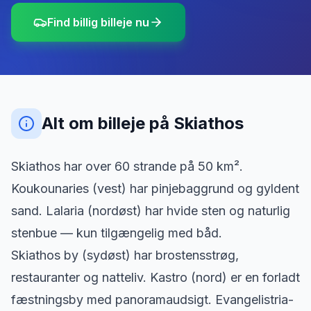
Find billig billeje nu
Alt om billeje
på
Skiathos
Skiathos har over 60 strande på 50 km².
Koukounaries (vest) har pinjebaggrund og gyldent
sand. Lalaria (nordøst) har hvide sten og naturlig
stenbue — kun tilgængelig med båd.
Skiathos by (sydøst) har brostensstrøg,
restauranter og natteliv. Kastro (nord) er en forladt
fæstningsby med panoramaudsigt. Evangelistria-