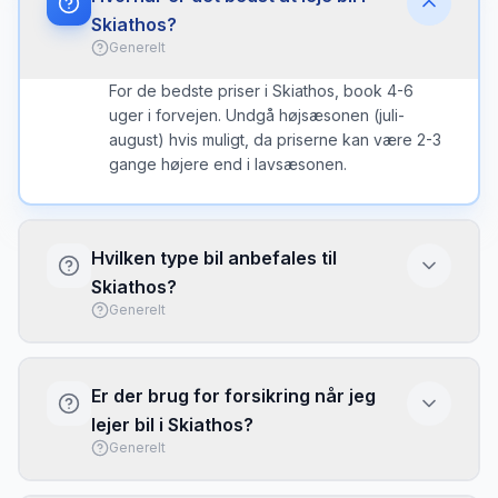
Skiathos?
Generelt
For de bedste priser i Skiathos, book 4-6
uger i forvejen. Undgå højsæsonen (juli-
august) hvis muligt, da priserne kan være 2-3
gange højere end i lavsæsonen.
Hvilken type bil anbefales til
Skiathos?
Generelt
På Skiathos anbefales en mindre bil til de
smalle veje, medmindre du planlægger at køre
Er der brug for forsikring når jeg
på grusveje - så er en SUV eller 4x4 bedre.
lejer bil i Skiathos?
Generelt
Basis forsikring (CDW/LDW) er typisk