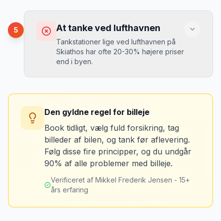
op på en lokal tankstation før aflevering -
Konsekvens
det tager 5 minutter.
Du kan blive opkrævet for skader, der
At tanke ved lufthavnen
5
var der før du fik bilen.
Tankstationer lige ved lufthavnen på
Skiathos har ofte 20-30% højere priser
end i byen.
Løsning
Tag billeder af ALLE ridser, buler og
skader - selv de mindste. Tag også
Konsekvens
billeder af kilometerstanden og
Du betaler unødvendigt meget for den
brændstofmåleren.
Den gyldne regel for billeje
sidste tankning.
Book tidligt, vælg fuld forsikring, tag
billeder af bilen, og tank før aflevering.
Mikkels erfaring
Oktober 2024
Løsning
MJ
Følg disse fire principper, og du undgår
“
Jeg fotograferer altid bilen fra alle
Tank bilen op et par kilometer fra
90% af alle problemer med billeje.
vinkler ved afhentning. Det har reddet
lufthavnen dagen før aflevering. Priserne
mig fra falske skadeskrav to gange.
”
er markant lavere.
Verificeret af Mikkel Frederik Jensen - 15+
års erfaring