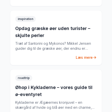
inspiration
Opdag græske øer uden turister –
skjulte perler
Træt af Santorini og Mykonos? Mikkel Jensen
guider dig til de græske øer, der endnu er
autentiske og nærmest turistfrie – steder, der
Læs mere
minder om, hvad Grækenland var for en
generation siden.
roadtrip
Øhop i Kykladerne – vores guide til
ø-eventyret
Kykladerne er Ægæernes kronjuvel – en
skærgård af hvide og blå øer med en charme,