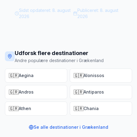
Sidst opdateret:
8. august
Publiceret:
8. august
2026
2026
Udforsk flere destinationer
Andre populære destinationer i Grækenland
🇬🇷
🇬🇷
Aegina
Alonissos
🇬🇷
🇬🇷
Andros
Antiparos
🇬🇷
🇬🇷
Athen
Chania
Se alle destinationer i
Grækenland