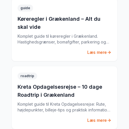
guide
Køreregler i Grækenland – Alt du
skal vide
Komplet guide til køreregler i Grækenland.
Hastighedsgrænser, bomafgifter, parkering og
særlige regler fra en erfaren
Læs mere
biludlejningsekspert.
roadtrip
Kreta Opdagelsesrejse – 10 dage
Roadtrip i Grækenland
Komplet guide til Kreta Opdagelsesrejse: Rute,
højdepunkter, billeje-tips og praktisk information
til din Grækenland-roadtrip. Baseret på min egen
Læs mere
tur i juni 2022.