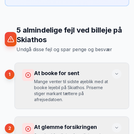
5
almindelige fejl ved billeje
på
Skiathos
Undgå disse fejl og spar penge og besvær
At booke for sent
1
Mange venter til sidste øjeblik med at
booke lejebil på Skiathos. Priserne
stiger markant tættere på
afrejsedatoen.
Konsekvens
Du betaler 30-50% mere, og de bedste
At glemme forsikringen
2
biler er udsolgt.