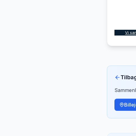
Vi sa
Tilba
Sammenlig
Bille