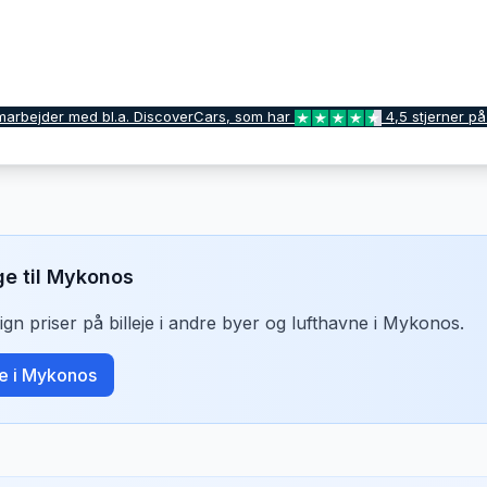
marbejder med bl.a. DiscoverCars, som har
4,5 stjerner på
ge til
Mykonos
n priser på billeje i andre byer og lufthavne i
Mykonos
.
je i
Mykonos