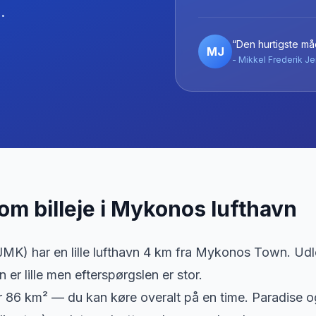
.
“Den hurtigste måd
MJ
- Mikkel Frederik Je
 om billeje
i
Mykonos lufthavn
K) har en lille lufthavn 4 km fra Mykonos Town. Udl
n er lille men efterspørgslen er stor.
86 km² — du kan køre overalt på en time. Paradise og