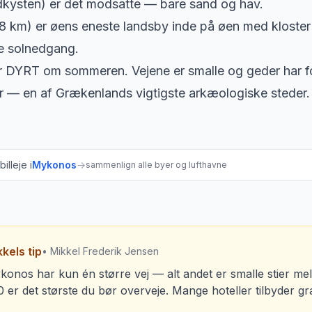
dkysten) er det modsatte — bare sand og hav.
 km) er øens eneste landsby inde på øen med kloster o
e solnedgang.
DYRT om sommeren. Vejene er smalle og geder har for
r — en af Grækenlands vigtigste arkæologiske steder.
illeje i
Mykonos
→
sammenlign alle byer og lufthavne
kels tip
• Mikkel Frederik Jensen
onos har kun én større vej — alt andet er smalle stier mel
 er det største du bør overveje. Mange hoteller tilbyder grat