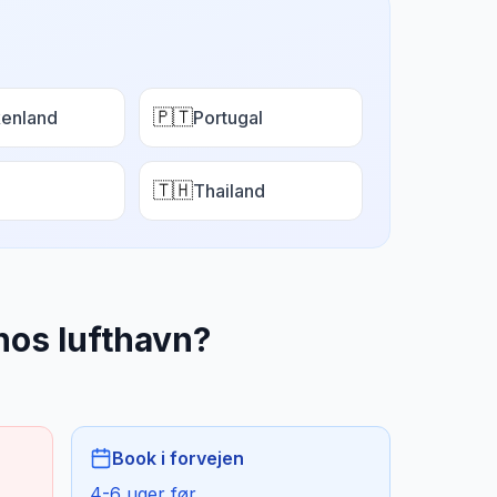
🇵🇹
enland
Portugal
🇹🇭
Thailand
os lufthavn
?
Book i forvejen
4-6 uger før