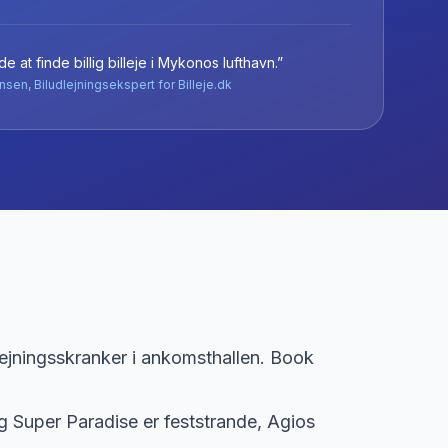
e at finde billig billeje
i
Mykonos lufthavn
.”
nsen, Biludlejningsekspert for Billeje.dk
ejningsskranker i ankomsthallen. Book
 Super Paradise er feststrande, Agios