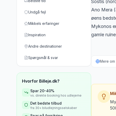
Bedste tid
Sostis (nor
Ano Mera (8
Undgå fejl
øens bedst
Mikkels erfaringer
Mykonos er 
gamle ruine
Inspiration
Andre destinationer
Spørgsmål & svar
Mere om b
Hvorfor Billeje.dk?
Spar 20-40%
Mik
vs. direkte booking hos udlejerne
Myk
Det bedste tilbud
500
fra 30+ biludlejningsselskaber
Spar på forsikring