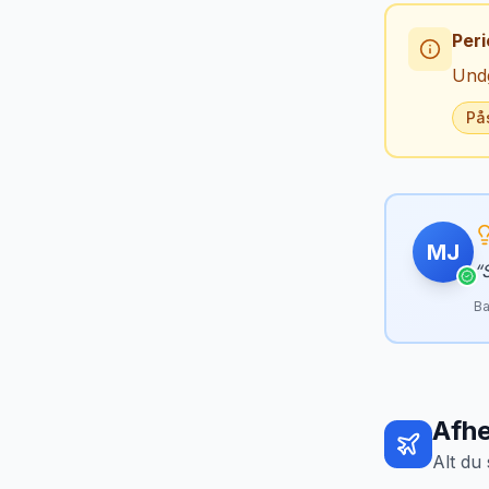
Peri
Undg
På
MJ
“
Ba
Afhe
Alt du 