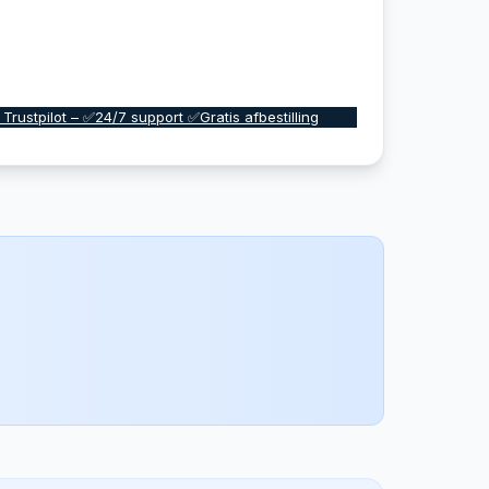
 Trustpilot – ✅24/7 support ✅Gratis afbestilling