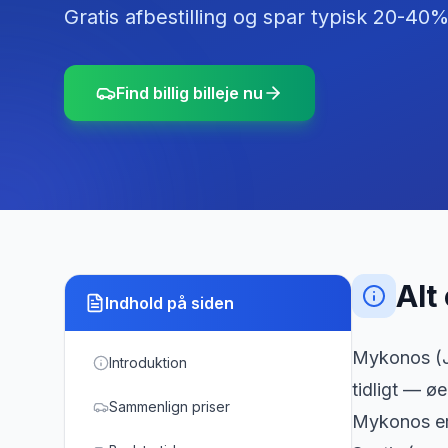
Gratis afbestilling og spar typisk 20-40%
Find billig billeje nu
Alt
Indhold på siden
Mykonos (JM
Introduktion
tidligt — øe
Sammenlign priser
Mykonos er 