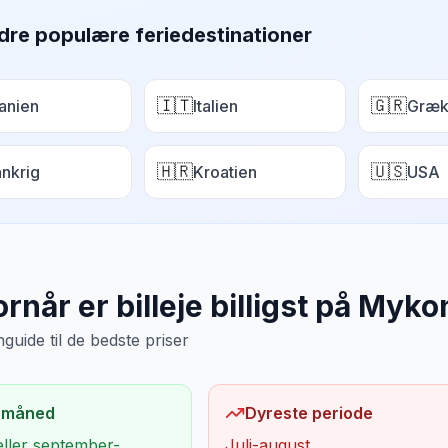
dre populære feriedestinationer
🇮🇹
🇬🇷
anien
Italien
Græk
🇭🇷
🇺🇸
ankrig
Kroatien
USA
rnår er billeje billigst på
Mykon
uide til de bedste priser
 måned
Dyreste periode
eller september-
Juli-august