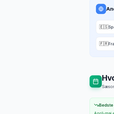
An
🇪🇸
Sp
🇫🇷
Fr
Hvo
Sæsong
Bedste
April-maj 