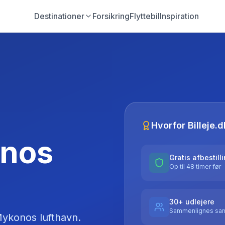
Destinationer
Forsikring
Flyttebil
Inspiration
Hvorfor Billeje.d
onos
Gratis afbestill
Op til 48 timer før
30+ udlejere
Sammenlignes sam
ykonos lufthavn
.