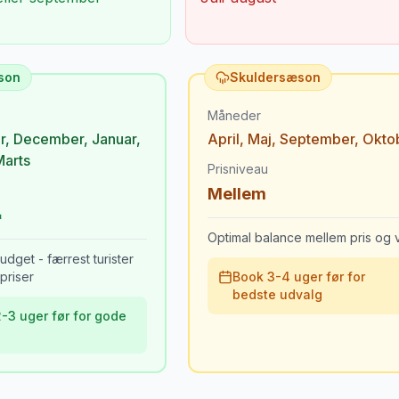
son
Skuldersæson
Måneder
r
,
December
,
Januar
,
April
,
Maj
,
September
,
Okto
Marts
Prisniveau
Mellem
Optimal balance mellem pris og v
udget - færrest turister
priser
Book 3-4 uger før for
bedste udvalg
-3 uger før for gode