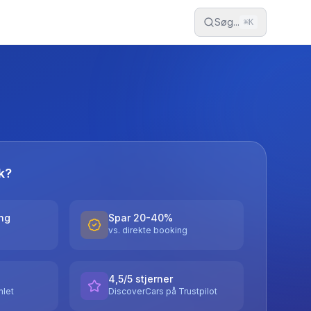
Søg...
⌘
K
k?
ing
Spar 20-40%
vs. direkte booking
4,5/5 stjerner
let
DiscoverCars på Trustpilot