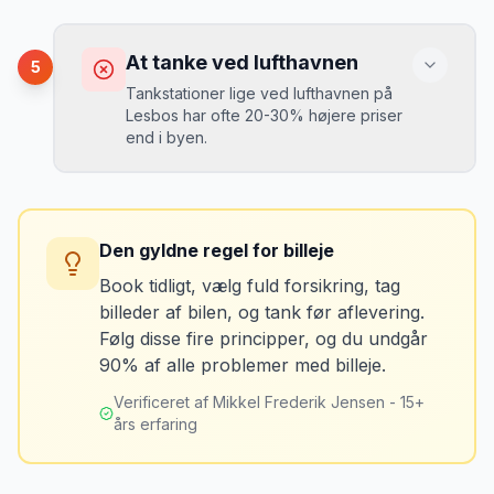
op på en lokal tankstation før aflevering -
Konsekvens
det tager 5 minutter.
Du kan blive opkrævet for skader, der
At tanke ved lufthavnen
5
var der før du fik bilen.
Tankstationer lige ved lufthavnen på
Lesbos har ofte 20-30% højere priser
end i byen.
Løsning
Tag billeder af ALLE ridser, buler og
skader - selv de mindste. Tag også
Konsekvens
billeder af kilometerstanden og
Du betaler unødvendigt meget for den
brændstofmåleren.
Den gyldne regel for billeje
sidste tankning.
Book tidligt, vælg fuld forsikring, tag
billeder af bilen, og tank før aflevering.
Mikkels erfaring
Oktober 2024
Løsning
MJ
Følg disse fire principper, og du undgår
“
Jeg fotograferer altid bilen fra alle
Tank bilen op et par kilometer fra
90% af alle problemer med billeje.
vinkler ved afhentning. Det har reddet
lufthavnen dagen før aflevering. Priserne
mig fra falske skadeskrav to gange.
”
er markant lavere.
Verificeret af Mikkel Frederik Jensen - 15+
års erfaring