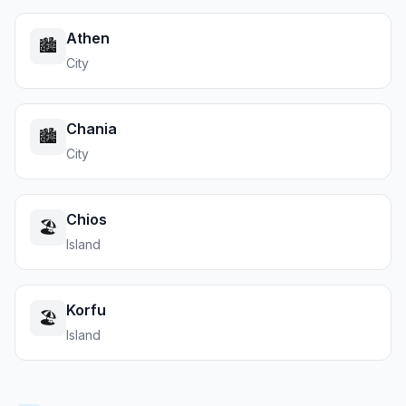
Athen
🏙️
City
Chania
🏙️
City
Chios
🏖️
Island
Korfu
🏖️
Island