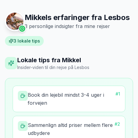
Mikkels erfaringer fra
Lesbos
3
personlige indsigter fra mine rejser
3
lokale tips
Lokale tips fra Mikkel
Insider-viden til din rejse
på
Lesbos
#
1
Book din lejebil mindst 3-4 uger i
forvejen
#
2
Sammenlign altid priser mellem flere
udbydere