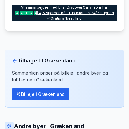
Vi samarbejder med bl.a. DiscoverCars, som har
4,5 stjerner på Trustpilot – ✅24/7 support
✅Gratis afbestilling
Tilbage til
Grækenland
Sammenlign priser på billeje i andre byer og
lufthavne i
Grækenland
.
Billeje i
Grækenland
Andre byer i Grækenland