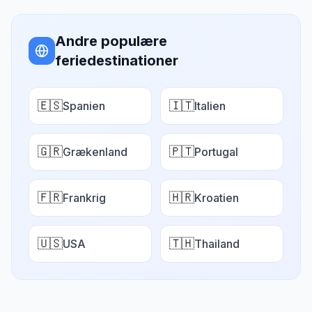
Andre populære
feriedestinationer
🇪🇸
🇮🇹
Spanien
Italien
🇬🇷
🇵🇹
Grækenland
Portugal
🇫🇷
🇭🇷
Frankrig
Kroatien
🇺🇸
🇹🇭
USA
Thailand