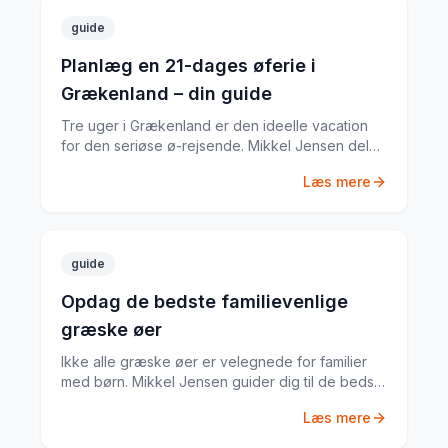
guide
Planlæg en 21-dages øferie i
Grækenland – din guide
Tre uger i Grækenland er den ideelle vacation
for den seriøse ø-rejsende. Mikkel Jensen deler
sin komplette plan for 21 dage med de bedste
Læs mere
øer, ruter og tips.
guide
Opdag de bedste familievenlige
græske øer
Ikke alle græske øer er velegnede for familier
med børn. Mikkel Jensen guider dig til de bedste
øer med sikre strande, gode faciliteter og
Læs mere
aktiviteter for alle aldre.