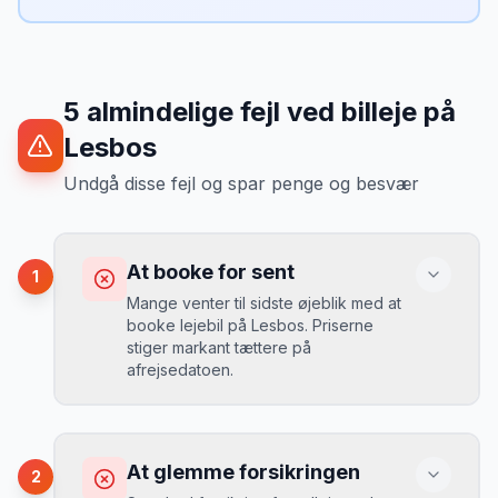
5
almindelige fejl ved billeje
på
Lesbos
Undgå disse fejl og spar penge og besvær
At booke for sent
1
Mange venter til sidste øjeblik med at
booke lejebil på Lesbos. Priserne
stiger markant tættere på
afrejsedatoen.
Konsekvens
Du betaler 30-50% mere, og de bedste
At glemme forsikringen
2
biler er udsolgt.