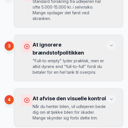
Standard forsikring fra udlejeren har
ofte 5.000-15.000 kr. i selvrisiko.
Mange opdager det først ved
Løsning
skranken.
Book 4-6 uger før din rejse. I højsæsonen
(juni-august) bør du booke 6-8 uger før.
Konsekvens
Ved selv en mindre skade kan du blive
At ignorere
3
opkrævet tusindvis af kroner.
Mikkels erfaring
August 2024
MJ
brændstofpolitikken
“
I august 2024 så jeg priserne på
"Full-to-empty" lyder praktisk, men er
Lesbos stige fra 189 kr/dag til 349
altid dyrere end "full-to-full" fordi du
kr/dag på bare 2 uger. Book tidligt!
”
Løsning
betaler for en hel tank til overpris.
Book altid med fuld kaskoforsikring uden
selvrisiko. Det koster typisk 30-50 kr.
ekstra pr. dag, men giver ro i sindet.
Konsekvens
Du betaler 20-30% mere for brændstof,
At afvise den visuelle kontrol
4
da udlejeren tager høje benzinpriser.
Mikkels erfaring
September 2023
Når du henter bilen, vil udlejeren bede
MJ
dig om at tjekke bilen for skader.
“
En lille bule i døren kostede mig 8.000
Mange skynder sig forbi dette trin.
kr. i selvrisiko. Siden har jeg altid
Løsning
booket med fuld forsikring.
”
Vælg altid "full-to-full" politik. Tank bilen