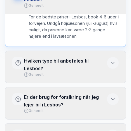
Generelt
For de bedste priser i Lesbos, book 4-6 uger i
forvejen. Undgå højsæsonen (juli-august) hvis
muligt, da priserne kan være 2-3 gange
højere end i lavsæsonen.
Hvilken type bil anbefales til
Lesbos?
Generelt
På Lesbos anbefales en mindre bil til de
smalle veje, medmindre du planlægger at køre
Er der brug for forsikring når jeg
på grusveje - så er en SUV eller 4x4 bedre.
lejer bil i Lesbos?
Generelt
Basis forsikring (CDW/LDW) er typisk
inkluderet, men har ofte høj selvrisiko. Overvej