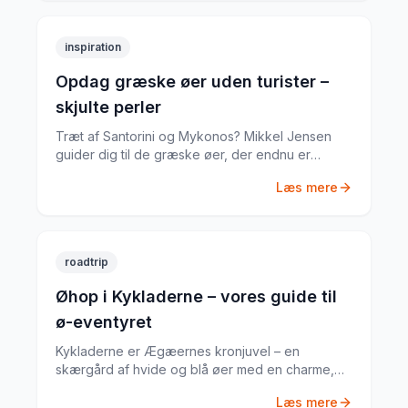
inspiration
Opdag græske øer uden turister –
skjulte perler
Træt af Santorini og Mykonos? Mikkel Jensen
guider dig til de græske øer, der endnu er
autentiske og nærmest turistfrie – steder, der
Læs mere
minder om, hvad Grækenland var for en
generation siden.
roadtrip
Øhop i Kykladerne – vores guide til
ø-eventyret
Kykladerne er Ægæernes kronjuvel – en
skærgård af hvide og blå øer med en charme,
der tiltrækker rejsende fra hele verden. Mikkel
Læs mere
Jensen guider dig til den bedste øhop-rute.