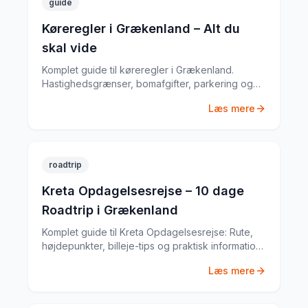
guide
Køreregler i Grækenland – Alt du
skal vide
Komplet guide til køreregler i Grækenland.
Hastighedsgrænser, bomafgifter, parkering og
særlige regler fra en erfaren
Læs mere
biludlejningsekspert.
roadtrip
Kreta Opdagelsesrejse – 10 dage
Roadtrip i Grækenland
Komplet guide til Kreta Opdagelsesrejse: Rute,
højdepunkter, billeje-tips og praktisk information
til din Grækenland-roadtrip. Baseret på min egen
Læs mere
tur i juni 2022.