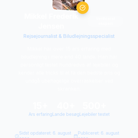
Mikkel Frederik
Verificeret
ekspert
Jensen
Rejsejournalist & Biludlejningsspecialist
Mikkel har over 15 ars erfaring med
biludlejning i mere end 40 lande. Han har
personligt testet hundredvis af lejebiler og
kender alle tricks til at fa den bedste pris og
undgå ubehagelige overraskelser ved
skranken.
15+
40+
500+
Ars erfaring
Lande besøg
Lejebiler testet
Sidst opdateret:
6. august
Publiceret:
6. august