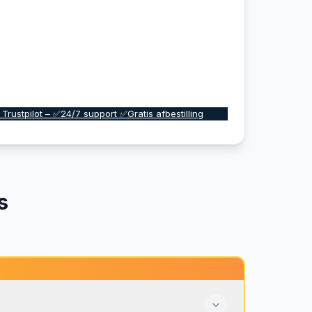
 Trustpilot – ✅24/7 support ✅Gratis afbestilling
s