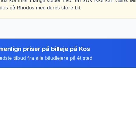
nda kommer mange steder hvor en SUV ikke kan være. Mine
ndos på Rhodos med deres store bil.
enlign priser på billeje
på
Kos
dste tilbud fra alle biludlejere på ét sted