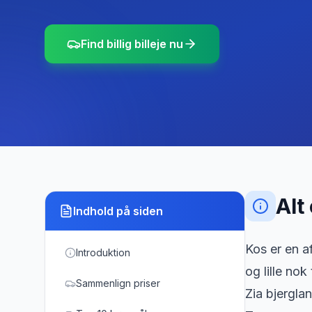
Find billig billeje nu
Alt
Indhold på siden
Kos er en af
Introduktion
og lille nok
Sammenlign priser
Zia bjergla