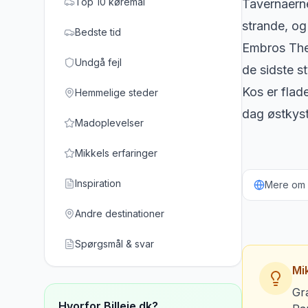
Top 10 køremål
Tavernaerne
strande, og 
Bedste tid
Embros Ther
Undgå fejl
de sidste s
Kos er flad
Hemmelige steder
dag østkyst
Madoplevelser
Mikkels erfaringer
Inspiration
Mere om b
Andre destinationer
Spørgsmål & svar
Mik
Gr
Hvorfor Billeje.dk?