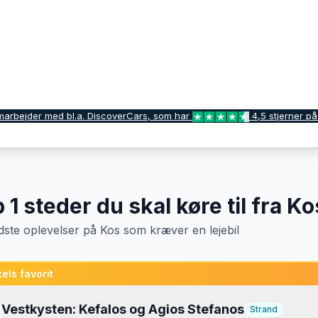
marbejder med bl.a. DiscoverCars, som har
4,5 stjerner på
p
1
steder du skal køre til fra
Ko
dste oplevelser
på
Kos
som kræver en lejebil
els favorit
Vestkysten: Kefalos og Agios Stefanos
Strand