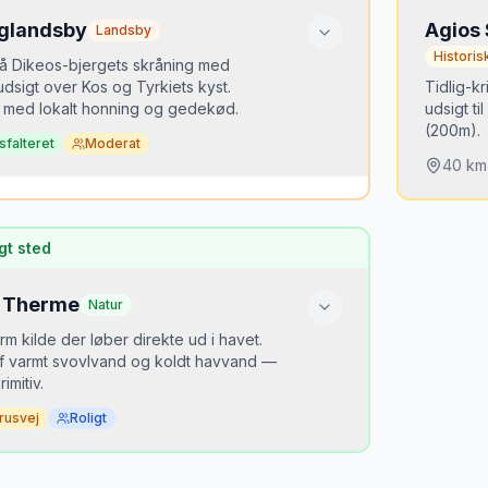
rglandsby
Agios 
Landsby
Historis
å Dikeos-bjergets skråning med
sigt over Kos og Tyrkiets kyst.
Tidlig-k
 med lokalt honning og gedekød.
udsigt til
(200m).
sfalteret
Moderat
40
km
 er det hemmeligt?
Hvorf
strandturisme — bjerglandsbyerne er en
gt sted
kelse for de fleste besøgende.
Ligger
hotelz
unik.
 Therme
Natur
 tidspunkt
ang fra landsbypladsen — Tyrkiet gløder i
rm kilde der løber direkte ud i havet.
et.
Bedst
af varmt svovlvand og koldt havvand —
Morge
imitiv.
rusvej
Roligt
 er det hemmeligt?