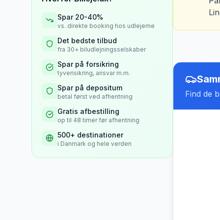
Pa
Li
Spar 20-40%
vs. direkte booking hos udlejerne
Det bedste tilbud
fra 30+ biludlejningsselskaber
Spar på forsikring
tyverisikring, ansvar m.m.
Samm
Spar på depositum
Find de be
betal først ved afhentning
Gratis afbestilling
op til 48 timer før afhentning
500+ destinationer
i Danmark og hele verden