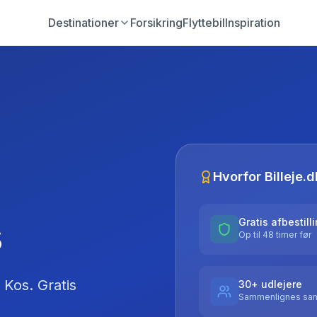
Destinationer
Forsikring
Flyttebil
Inspiration
Hvorfor Billeje.d
s
Gratis afbestill
Op til 48 timer før
Kos
. Gratis
30+ udlejere
Sammenlignes sam