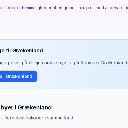
rtil er grusvej de sidste 2 km. Ikke skiltet.
e steder er hemmeligheder af en grund - hjælp os med at bevare d
adesko — bunden er stenede.
orhold
n er
grusvej
.
ge til
Grækenland
 tidspunkt
 — færre folk og stærkere vand.
n priser på billeje i andre byer og lufthavne i
Grækenland
je i
Grækenland
byer i Grækenland
k flere destinationer i samme land