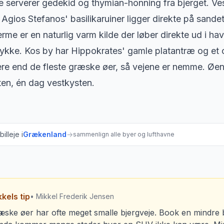
 serverer gedekid og thymian-honning fra bjerget. Ve
Agios Stefanos' basilikaruiner ligger direkte på sandet m
me er en naturlig varm kilde der løber direkte ud i ha
tykke. Kos by har Hippokrates' gamle platantræ og et 
ere end de fleste græske øer, så vejene er nemme. Øe
en, én dag vestkysten.
illeje i
Grækenland
→
sammenlign alle byer og lufthavne
kels tip
• Mikkel Frederik Jensen
æske øer har ofte meget smalle bjergveje. Book en mindre b