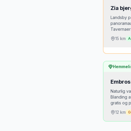
Zia bje
Landsby p
panoramaud
Tavernaer
15
km
A
Hvorfor
Kos er 
Hemmeli
overras
Embros
Bedste
Solnedg
Naturlig va
aftenlys
Blanding 
gratis og pr
12
km
G
Hvorfor