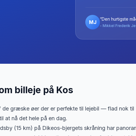
“Den hurtigste måd
MJ
- Mikkel Frederik Je
 om billeje
på
Kos
 de græske øer der er perfekte til lejebil — flad nok til a
 til at nå det hele på en dag.
ndsby (15 km) på Dikeos-bjergets skråning har panoram