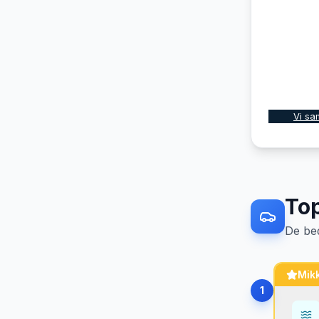
Vi sa
To
De be
Mikk
1