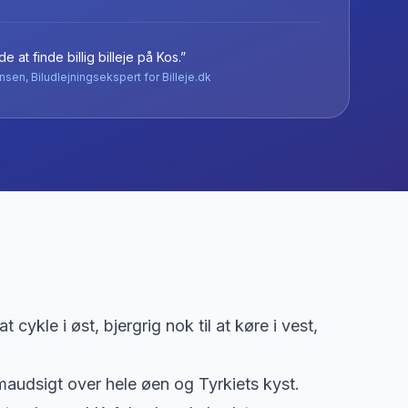
e at finde billig billeje
på
Kos
.”
nsen, Biludlejningsekspert for Billeje.dk
t cykle i øst, bjergrig nok til at køre i vest,
audsigt over hele øen og Tyrkiets kyst.