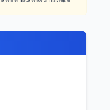
 venner måtte vende om halvvejs til