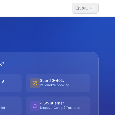
Søg...
⌘
K
k?
ing
Spar 20-40%
vs. direkte booking
4,5/5 stjerner
let
DiscoverCars på Trustpilot