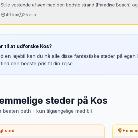
Stille vestende af øen med den bedste strand (Paradise Beach) og 
40
km
35 min
jdepunkter
aradise Beach
ar til at udforske
Kos
?
ios Stefanos ruiner med udsigt til Kastri-øen
d en lejebil kan du nå alle disse fantastiske steder på ege
efalos landsby med traditionelle tavernaer
find den bedste pris til din rejse.
dste tidspunkt
le dagen — vestkysten har solnedgang over havet.
emmelige steder
på
Kos
e beaten path - kun tilgængelige med bil
gt sted
Hemmel