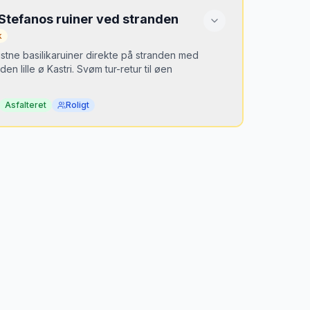
Stefanos ruiner ved stranden
k
ristne basilikaruiner direkte på stranden med
 den lille ø Kastri. Svøm tur-retur til øen
Asfalteret
Roligt
or er det hemmeligt?
 i enden af Kefalos-bugten, langt fra
onen. Kombinationen af ruiner og strand er
e tidspunkt
n — lyset på søjlerne er smukt.