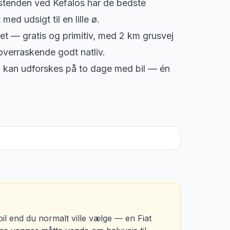
stenden ved Kefalos har de bedste
ed udsigt til en lille ø.
vet — gratis og primitiv, med 2 km grusvej
overraskende godt natliv.
n kan udforskes på to dage med bil — én
il end du normalt ville vælge — en Fiat