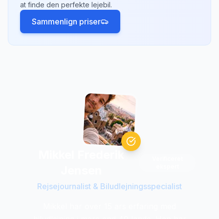
at finde den perfekte lejebil.
bedst til din rejseplan.
Sammenlign priser
Mikkel Frederik
Verificeret
ekspert
Jensen
Rejsejournalist & Biludlejningsspecialist
Mikkel har over 15 ars erfaring med