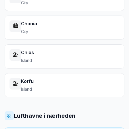
City
Chania
🏙️
City
Chios
🏖️
Island
Korfu
🏖️
Island
Lufthavne i nærheden