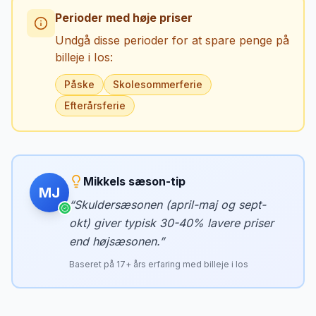
Perioder med høje priser
Undgå disse perioder for at spare penge på
billeje i
Ios
:
Påske
Skolesommerferie
Efterårsferie
Mikkels sæson-tip
MJ
“
Skuldersæsonen (april-maj og sept-
okt) giver typisk 30-40% lavere priser
end højsæsonen.
”
Baseret på
17
+ års erfaring med billeje i
Ios