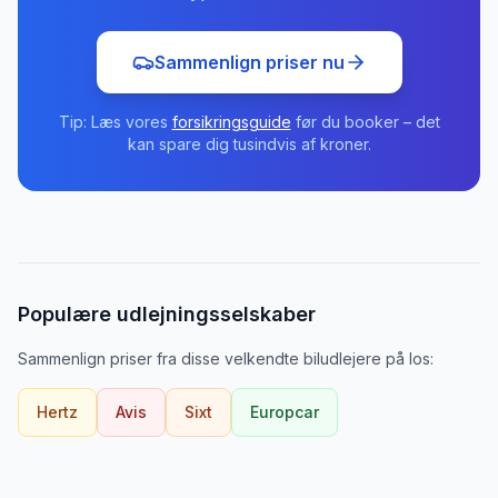
Sammenlign priser nu
Tip: Læs vores
forsikringsguide
før du booker – det
kan spare dig tusindvis af kroner.
Populære udlejningsselskaber
Sammenlign priser fra disse velkendte biludlejere
på
Ios
:
Hertz
Avis
Sixt
Europcar