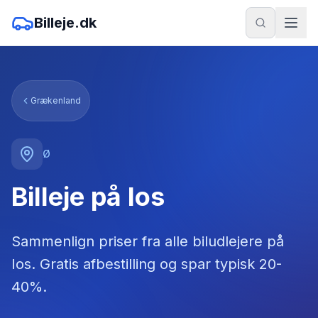
Billeje.dk
Grækenland
Ø
Billeje på Ios
Sammenlign priser fra alle biludlejere
på
Ios
. Gratis afbestilling og spar typisk 20-
40%.