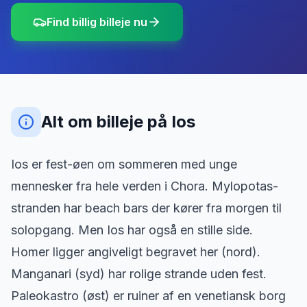
Find billig billeje nu
Alt om billeje
på
Ios
Ios er fest-øen om sommeren med unge
mennesker fra hele verden i Chora. Mylopotas-
stranden har beach bars der kører fra morgen til
solopgang. Men Ios har også en stille side.
Homer ligger angiveligt begravet her (nord).
Manganari (syd) har rolige strande uden fest.
Paleokastro (øst) er ruiner af en venetiansk borg