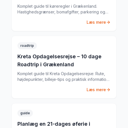
Komplet guide til køreregler i Grækenland.
Hastighedsgrænser, bomafgifter, parkering og
særlige regler fra en erfaren
Læs mere
biludlejningsekspert.
roadtrip
Kreta Opdagelsesrejse – 10 dage
Roadtrip i Grækenland
Komplet guide til Kreta Opdagelsesrejse: Rute,
højdepunkter, billeje-tips og praktisk information
til din Grækenland-roadtrip. Baseret på min egen
Læs mere
tur i juni 2022.
guide
Planlæg en 21-dages øferie i