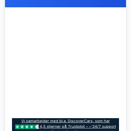
Vi samarbejder med bl.a. DiscoverCars, som har
4,5 stjerner på Trustpilot – ✅24/7 support