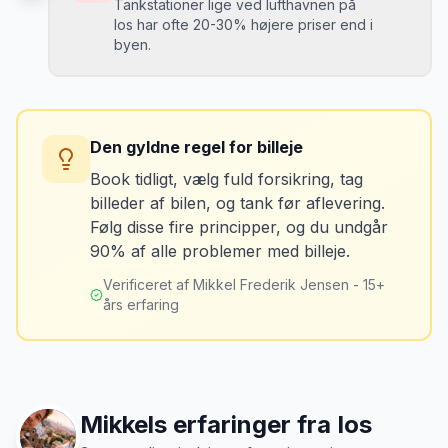
Tankstationer lige ved lufthavnen på
Ios har ofte 20-30% højere priser end i
byen.
Løsning
Tag billeder af ALLE ridser, buler og
skader - selv de mindste. Tag også
Konsekvens
billeder af kilometerstanden og
Du betaler unødvendigt meget for den
brændstofmåleren.
Den gyldne regel for billeje
sidste tankning.
Book tidligt, vælg fuld forsikring, tag
billeder af bilen, og tank før aflevering.
Mikkels erfaring
Oktober 2024
Løsning
MJ
Følg disse fire principper, og du undgår
“
Jeg fotograferer altid bilen fra alle
Tank bilen op et par kilometer fra
90% af alle problemer med billeje.
vinkler ved afhentning. Det har reddet
lufthavnen dagen før aflevering. Priserne
mig fra falske skadeskrav to gange.
”
er markant lavere.
Verificeret af Mikkel Frederik Jensen - 15+
års erfaring
Mikkels erfaringer fra
Ios