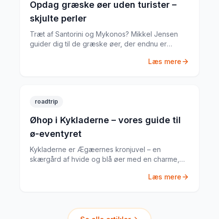
Opdag græske øer uden turister –
skjulte perler
Træt af Santorini og Mykonos? Mikkel Jensen
guider dig til de græske øer, der endnu er
autentiske og nærmest turistfrie – steder, der
Læs mere
minder om, hvad Grækenland var for en
generation siden.
roadtrip
Øhop i Kykladerne – vores guide til
ø-eventyret
Kykladerne er Ægæernes kronjuvel – en
skærgård af hvide og blå øer med en charme,
der tiltrækker rejsende fra hele verden. Mikkel
Læs mere
Jensen guider dig til den bedste øhop-rute.