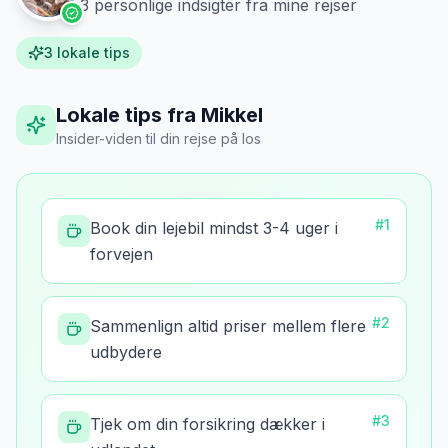
3
personlige indsigter fra mine rejser
3
lokale tips
Lokale tips fra Mikkel
Insider-viden til din rejse
på
Ios
#
1
Book din lejebil mindst 3-4 uger i
forvejen
#
2
Sammenlign altid priser mellem flere
udbydere
#
3
Tjek om din forsikring dækker i