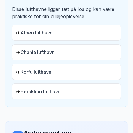
Disse lufthavne ligger tæt på
Ios
og kan være
praktiske for din billejeoplevelse:
✈️
Athen lufthavn
✈️
Chania lufthavn
✈️
Korfu lufthavn
✈️
Heraklion lufthavn
Andre populære