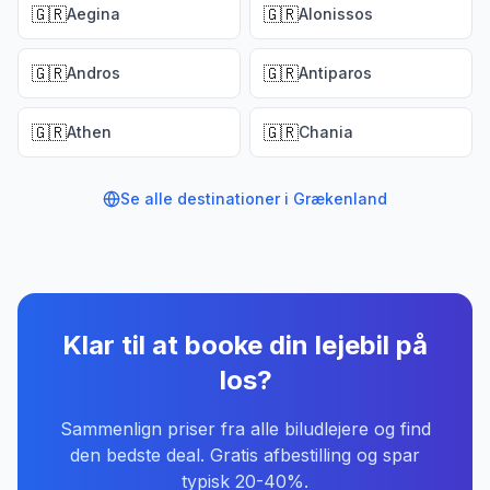
🇬🇷
🇬🇷
Aegina
Alonissos
🇬🇷
🇬🇷
Andros
Antiparos
🇬🇷
🇬🇷
Athen
Chania
Se alle destinationer i
Grækenland
Klar til at booke din lejebil
på
Ios
?
Sammenlign priser fra alle biludlejere og find
den bedste deal. Gratis afbestilling og spar
typisk 20-40%.