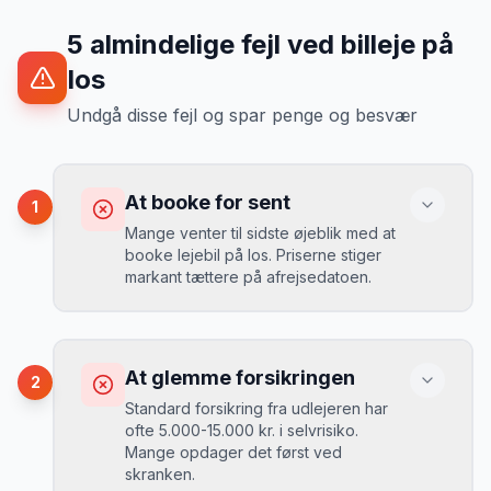
5
almindelige fejl ved billeje
på
Ios
Undgå disse fejl og spar penge og besvær
At booke for sent
1
Mange venter til sidste øjeblik med at
booke lejebil på Ios. Priserne stiger
markant tættere på afrejsedatoen.
Konsekvens
Du betaler 30-50% mere, og de bedste
At glemme forsikringen
2
biler er udsolgt.
Standard forsikring fra udlejeren har
ofte 5.000-15.000 kr. i selvrisiko.
Mange opdager det først ved
Løsning
skranken.
Book 4-6 uger før din rejse. I højsæsonen