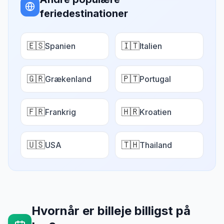
feriedestinationer
🇪🇸
🇮🇹
Spanien
Italien
🇬🇷
🇵🇹
Grækenland
Portugal
🇫🇷
🇭🇷
Frankrig
Kroatien
🇺🇸
🇹🇭
USA
Thailand
Hvornår er billeje billigst på