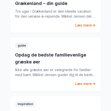
Grækenland – din guide
Tre uger i Grækenland er den ideelle vacation
for den seriøse ø-rejsende. Mikkel Jensen deler
sin komplette plan for 21 dage med de bedste
Læs mere
øer, ruter og tips.
guide
Opdag de bedste familievenlige
græske øer
Ikke alle græske øer er velegnede for familier
med børn. Mikkel Jensen guider dig til de bedste
øer med sikre strande, gode faciliteter og
Læs mere
aktiviteter for alle aldre.
inspiration