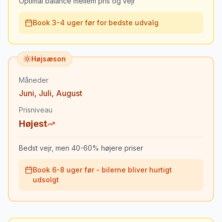
Optimal balance mellem pris og vejr
Book 3-4 uger før for bedste udvalg
Højsæson
Måneder
Juni
,
Juli
,
August
Prisniveau
Højest
Bedst vejr, men 40-60% højere priser
Book 6-8 uger før - bilerne bliver hurtigt
udsolgt