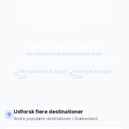
biludlejning i mere end 40 lande. Han har
personligt testet hundredvis af lejebiler og
kender alle tricks til at fa den bedste pris og
undgå ubehagelige overraskelser ved
skranken.
15+
40+
500+
Ars erfaring
Lande besøg
Lejebiler testet
Sidst opdateret:
9. august
Publiceret:
9. august
2026
2026
Udforsk flere destinationer
Andre populære destinationer i Grækenland