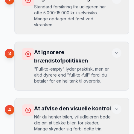
biler er udsolgt.
Standard forsikring fra udlejeren har
ofte 5.000-15.000 kr. i selvrisiko.
Mange opdager det først ved
Løsning
skranken.
Book 4-6 uger før din rejse. I højsæsonen
(juni-august) bør du booke 6-8 uger før.
Konsekvens
Ved selv en mindre skade kan du blive
At ignorere
3
opkrævet tusindvis af kroner.
Mikkels erfaring
August 2024
MJ
brændstofpolitikken
“
I august 2024 så jeg priserne i
"Full-to-empty" lyder praktisk, men er
Thessaloniki stige fra 189 kr/dag til
altid dyrere end "full-to-full" fordi du
349 kr/dag på bare 2 uger. Book
Løsning
betaler for en hel tank til overpris.
tidligt!
”
Book altid med fuld kaskoforsikring uden
selvrisiko. Det koster typisk 30-50 kr.
ekstra pr. dag, men giver ro i sindet.
Konsekvens
Du betaler 20-30% mere for brændstof,
At afvise den visuelle kontrol
4
da udlejeren tager høje benzinpriser.
Mikkels erfaring
September 2023
Når du henter bilen, vil udlejeren bede
MJ
dig om at tjekke bilen for skader.
“
En lille bule i døren kostede mig 8.000
Mange skynder sig forbi dette trin.
kr. i selvrisiko. Siden har jeg altid
Løsning