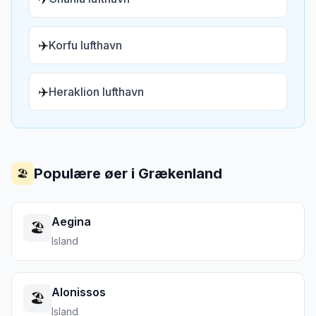
✈️
Korfu lufthavn
✈️
Heraklion lufthavn
Populære øer i
Grækenland
🏖️
Aegina
🏖️
Island
Alonissos
🏖️
Island