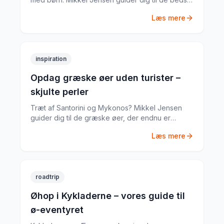
øer med sikre strande, gode faciliteter og
Læs mere
aktiviteter for alle aldre.
inspiration
Opdag græske øer uden turister –
skjulte perler
Træt af Santorini og Mykonos? Mikkel Jensen
guider dig til de græske øer, der endnu er
autentiske og nærmest turistfrie – steder, der
Læs mere
minder om, hvad Grækenland var for en
generation siden.
roadtrip
Øhop i Kykladerne – vores guide til
ø-eventyret