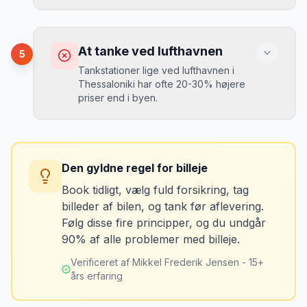
booket med fuld forsikring.
”
Vælg altid "full-to-full" politik. Tank bilen
op på en lokal tankstation før aflevering -
Konsekvens
det tager 5 minutter.
Du kan blive opkrævet for skader, der
At tanke ved lufthavnen
5
var der før du fik bilen.
Tankstationer lige ved lufthavnen i
Thessaloniki har ofte 20-30% højere
priser end i byen.
Løsning
Tag billeder af ALLE ridser, buler og
skader - selv de mindste. Tag også
Konsekvens
billeder af kilometerstanden og
Du betaler unødvendigt meget for den
brændstofmåleren.
Den gyldne regel for billeje
sidste tankning.
Book tidligt, vælg fuld forsikring, tag
billeder af bilen, og tank før aflevering.
Mikkels erfaring
Oktober 2024
Løsning
MJ
Følg disse fire principper, og du undgår
“
Jeg fotograferer altid bilen fra alle
Tank bilen op et par kilometer fra
90% af alle problemer med billeje.
vinkler ved afhentning. Det har reddet
lufthavnen dagen før aflevering. Priserne
mig fra falske skadeskrav to gange.
”
er markant lavere.
Verificeret af Mikkel Frederik Jensen - 15+
års erfaring