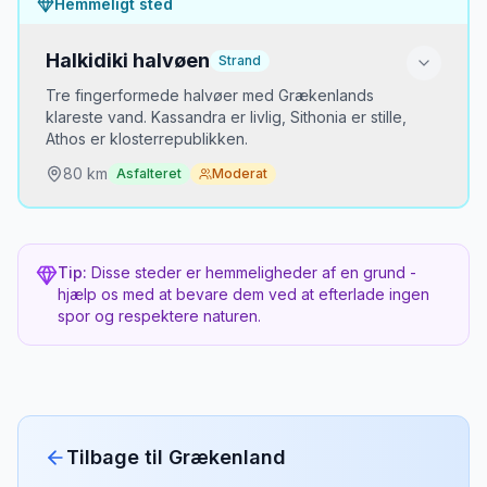
Hemmeligt sted
Verdens mest undervurderede arkæologiske
museum. 70 km fra Thessaloniki og næsten ingen
besøgende.
Halkidiki halvøen
Strand
Tre fingerformede halvøer med Grækenlands
Bedste tidspunkt
klareste vand. Kassandra er livlig, Sithonia er stille,
Hele året — museet er underjordisk og klimastyret.
Athos er klosterrepublikken.
80
km
Asfalteret
Moderat
Mikkels opdagelse
2023
MJ
“
Stod foran Filip II's originale gulddiadem —
Hvorfor er det hemmeligt?
2.300 år gammelt, stadig skinnende. Det
museum burde være verdensberømt.
”
Danskere tager til øerne. Thessaloniki-folk tager
Tip:
Disse steder er hemmeligheder af en grund -
til Halkidiki — Nordgrækenlands bedst bevarede
hjælp os med at bevare dem ved at efterlade ingen
hemmelighed.
spor og respektere naturen.
Bedste tidspunkt
Juni eller september — sommer er tæt pakket med
grækere.
Tilbage til
Grækenland