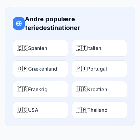
Andre populære
feriedestinationer
🇪🇸
🇮🇹
Spanien
Italien
🇬🇷
🇵🇹
Grækenland
Portugal
🇫🇷
🇭🇷
Frankrig
Kroatien
🇺🇸
🇹🇭
USA
Thailand