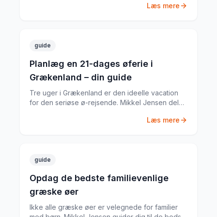
Læs mere
tur i juni 2022.
guide
Planlæg en 21-dages øferie i
Grækenland – din guide
Tre uger i Grækenland er den ideelle vacation
for den seriøse ø-rejsende. Mikkel Jensen deler
sin komplette plan for 21 dage med de bedste
Læs mere
øer, ruter og tips.
guide
Opdag de bedste familievenlige
græske øer
Ikke alle græske øer er velegnede for familier
med børn. Mikkel Jensen guider dig til de bedste