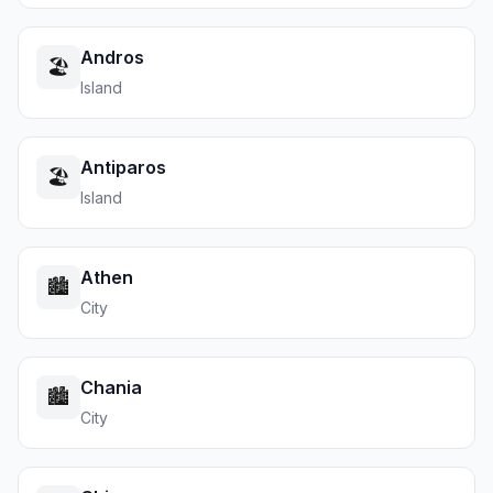
Andros
🏖️
Island
Antiparos
🏖️
Island
Athen
🏙️
City
Chania
🏙️
City