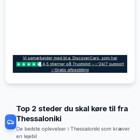
Vi samarbejder med bl.a. DiscoverCars, som har
4,5 stjerner på Trustpilot – ✅24/7 support
✅Gratis afbestilling
Top
2
steder du skal køre til fra
Thessaloniki
De bedste oplevelser
i
Thessaloniki
som kræver
en lejebil