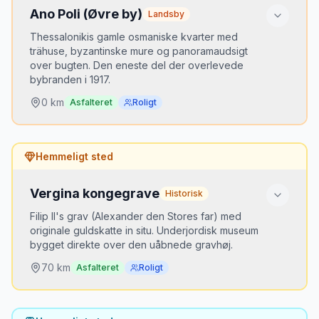
Ano Poli (Øvre by)
Landsby
Thessalonikis gamle osmaniske kvarter med
trähuse, byzantinske mure og panoramaudsigt
over bugten. Den eneste del der overlevede
bybranden i 1917.
0
km
Asfalteret
Roligt
Hvorfor er det hemmeligt?
Hemmeligt sted
Turisterne bliver på havnepromenaden. Oppe i
Ano Poli er der stille gyder, katte og udsigt.
Vergina kongegrave
Historisk
Bedste tidspunkt
Filip II's grav (Alexander den Stores far) med
Sen eftermiddag — lyset over bugten er gyldent.
originale guldskatte in situ. Underjordisk museum
bygget direkte over den uåbnede gravhøj.
70
km
Asfalteret
Roligt
Hvorfor er det hemmeligt?