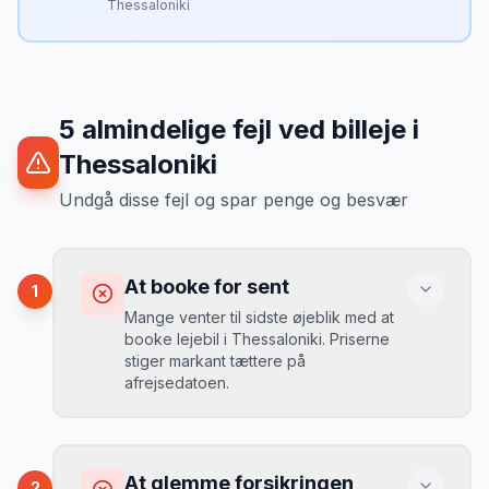
Thessaloniki
5
almindelige fejl ved billeje
i
Thessaloniki
Undgå disse fejl og spar penge og besvær
At booke for sent
1
Mange venter til sidste øjeblik med at
booke lejebil i Thessaloniki. Priserne
stiger markant tættere på
afrejsedatoen.
Konsekvens
Du betaler 30-50% mere, og de bedste
At glemme forsikringen
2