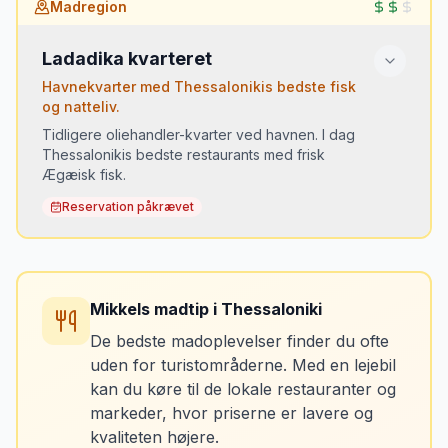
Madregion
Bougatsa (Thessalonikis morgenmad —
•
vaniliecreme i dej)
Ladadika kvarteret
Koulouri (sesambrød fra Thessalonikis gade-
•
sælgere)
Havnekvarter med Thessalonikis bedste fisk
Meze med tsipouro og havudsigt
og natteliv.
•
Tidligere oliehandler-kvarter ved havnen. I dag
Thessalonikis bedste restaurants med frisk
Ægæisk fisk.
Reservation påkrævet
Du skal prøve:
Mydia saganaki (muslinger i tomatsauce med
•
Mikkels madtip
i
Thessaloniki
feta)
Grillet sardiner
•
De bedste madoplevelser finder du ofte
Lokal Makedonien-vin
uden for turistområderne. Med en lejebil
•
kan du køre til de lokale restauranter og
markeder, hvor priserne er lavere og
kvaliteten højere.