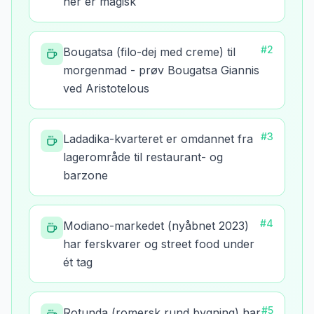
her er magisk
#
2
Bougatsa (filo-dej med creme) til
morgenmad - prøv Bougatsa Giannis
ved Aristotelous
#
3
Ladadika-kvarteret er omdannet fra
lagerområde til restaurant- og
barzone
#
4
Modiano-markedet (nyåbnet 2023)
har ferskvarer og street food under
ét tag
#
5
Rotunda (romersk rund bygning) har