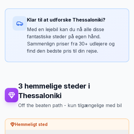
Bedste tidspunkt
Højdepunkter
Hele året — underjordisk museum.
Kavourotrypes (Orange Beach) — Sithonias
•
Klar til at udforske
Thessaloniki
?
smukkeste
Kassandras strandresorts
Med en lejebil kan du nå alle disse
•
fantastiske steder på egen hånd.
Sithonias pinjeskove og bugter
•
Sammenlign priser fra 30+ udlejere og
Udsigt til Athos-klosterrepublikken
•
find den bedste pris til din rejse.
Bedste tidspunkt
Juni eller september — juli-august er tæt
pakket.
3
hemmelige steder
i
Thessaloniki
Off the beaten path - kun tilgængelige med bil
Hemmeligt sted