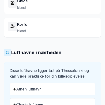
Chios
🏖️
Island
Korfu
🏖️
Island
Lufthavne i nærheden
Disse lufthavne ligger tæt på
Thessaloniki
og
kan være praktiske for din billejeoplevelse:
✈️
Athen lufthavn
✈️
Chania lufthavn