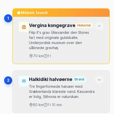
Mikkels favorit
1
Vergina kongegrave
Historisk
Filip II's grav (Alexander den Stores
far) med originale guldskatte.
Underjordisk museum over den
uåbnede gravhøj.
70
km
1 t
Højdepunkter
Filip II's originale gulddiadem
•
Halkidiki halvøerne
Strand
2
Underjordisk museum in situ
•
Tre fingerformede halvøer med
Grækenlands klareste vand. Kassandra
Makedoniske malede grave
•
er livlig, Sithonia er naturskøn.
Pella — Alexander den Stores fødeby
•
(videre 40 km)
80
km
1 t 10 min