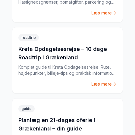
Hastighedsgrænser, bomafgifter, parkering og
særlige regler fra en erfaren
Læs mere
biludlejningsekspert.
roadtrip
Kreta Opdagelsesrejse – 10 dage
Roadtrip i Grækenland
Komplet guide til Kreta Opdagelsesrejse: Rute,
højdepunkter, billeje-tips og praktisk information
til din Grækenland-roadtrip. Baseret på min egen
Læs mere
tur i juni 2022.
guide
Planlæg en 21-dages øferie i
Grækenland – din guide