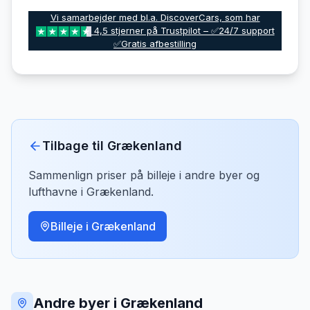
Vi samarbejder med bl.a. DiscoverCars, som har
4,5 stjerner på Trustpilot – ✅24/7 support
✅Gratis afbestilling
Tilbage til
Grækenland
Sammenlign priser på billeje i andre byer og
lufthavne i
Grækenland
.
Billeje i
Grækenland
Andre byer i Grækenland