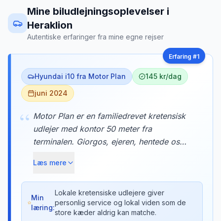
Mine biludlejningsoplevelser
i
Heraklion
Autentiske erfaringer fra mine egne rejser
Erfaring #
1
Hyundai i10 fra Motor Plan
145 kr/dag
juni 2024
“
Motor Plan er en familiedrevet kretensisk
udlejer med kontor 50 meter fra
terminalen. Giorgos, ejeren, hentede os
personligt og brugte 20 minutter på at
Læs mere
forklare de bedste ruter til Rethymno. Han
gav os endda et kort med hans personlige
favoritstrande markeret. Service man aldrig
Lokale kretensiske udlejere giver
Min
personlig service og lokal viden som de
får hos de store kæder.
læring:
store kæder aldrig kan matche.