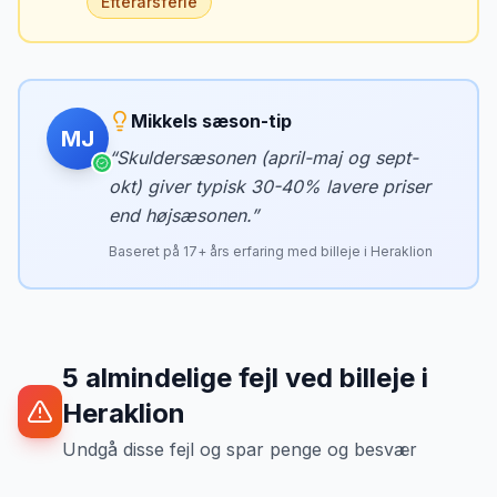
Efterårsferie
Mikkels sæson-tip
MJ
“
Skuldersæsonen (april-maj og sept-
okt) giver typisk 30-40% lavere priser
end højsæsonen.
”
Baseret på
17
+ års erfaring med billeje i
Heraklion
5
almindelige fejl ved billeje
i
Heraklion
Undgå disse fejl og spar penge og besvær