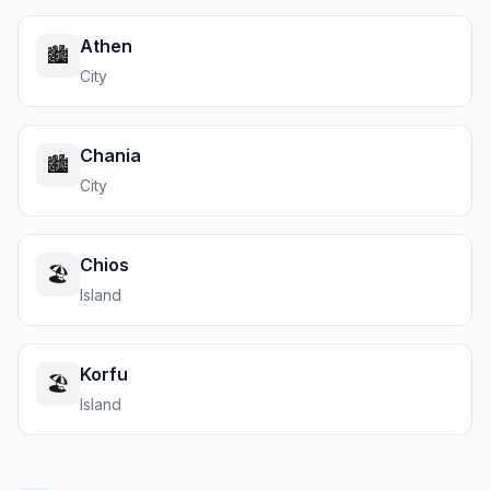
Athen
🏙️
City
Chania
🏙️
City
Chios
🏖️
Island
Korfu
🏖️
Island