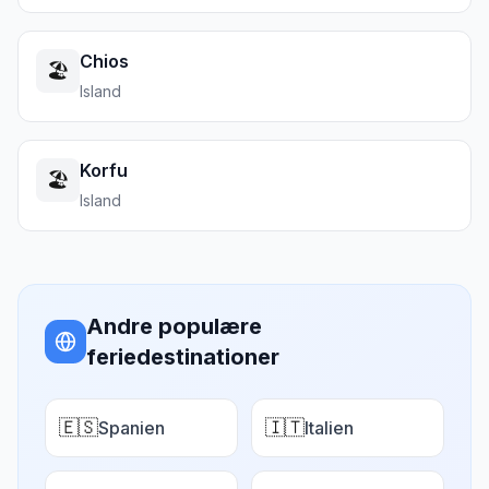
Chios
🏖️
Island
Korfu
🏖️
Island
Andre populære
feriedestinationer
🇪🇸
🇮🇹
Spanien
Italien