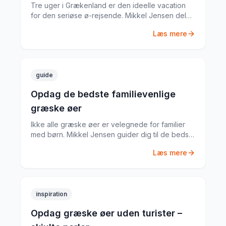
Tre uger i Grækenland er den ideelle vacation
for den seriøse ø-rejsende. Mikkel Jensen deler
sin komplette plan for 21 dage med de bedste
Læs mere
øer, ruter og tips.
guide
Opdag de bedste familievenlige
græske øer
Ikke alle græske øer er velegnede for familier
med børn. Mikkel Jensen guider dig til de bedste
øer med sikre strande, gode faciliteter og
Læs mere
aktiviteter for alle aldre.
inspiration
Opdag græske øer uden turister –