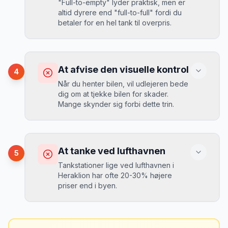
"Full-to-empty" lyder praktisk, men er
Heraklion stige fra 189 kr/dag til 349
altid dyrere end "full-to-full" fordi du
kr/dag på bare 2 uger. Book tidligt!
”
Løsning
betaler for en hel tank til overpris.
Book altid med fuld kaskoforsikring uden
selvrisiko. Det koster typisk 30-50 kr.
ekstra pr. dag, men giver ro i sindet.
Konsekvens
Du betaler 20-30% mere for brændstof,
At afvise den visuelle kontrol
4
da udlejeren tager høje benzinpriser.
Mikkels erfaring
September 2023
Når du henter bilen, vil udlejeren bede
MJ
dig om at tjekke bilen for skader.
“
En lille bule i døren kostede mig 8.000
Mange skynder sig forbi dette trin.
kr. i selvrisiko. Siden har jeg altid
Løsning
booket med fuld forsikring.
”
Vælg altid "full-to-full" politik. Tank bilen
op på en lokal tankstation før aflevering -
Konsekvens
det tager 5 minutter.
Du kan blive opkrævet for skader, der
At tanke ved lufthavnen
5
var der før du fik bilen.
Tankstationer lige ved lufthavnen i
Heraklion har ofte 20-30% højere
priser end i byen.
Løsning
Tag billeder af ALLE ridser, buler og
skader - selv de mindste. Tag også
Konsekvens
billeder af kilometerstanden og
Du betaler unødvendigt meget for den