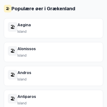
Populære øer i
Grækenland
🏖️
Aegina
🏖️
Island
Alonissos
🏖️
Island
Andros
🏖️
Island
Antiparos
🏖️
Island