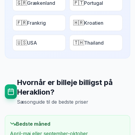
🇬🇷
🇵🇹
Grækenland
Portugal
🇫🇷
🇭🇷
Frankrig
Kroatien
🇺🇸
🇹🇭
USA
Thailand
Hvornår er billeje billigst på
Heraklion
?
Sæsonguide til de bedste priser
Bedste måned
April-maj eller september-oktober