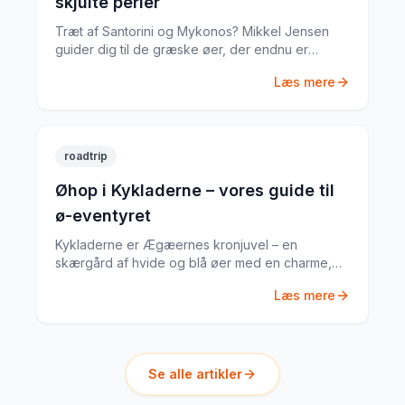
skjulte perler
Træt af Santorini og Mykonos? Mikkel Jensen
guider dig til de græske øer, der endnu er
autentiske og nærmest turistfrie – steder, der
Læs mere
minder om, hvad Grækenland var for en
generation siden.
roadtrip
Øhop i Kykladerne – vores guide til
ø-eventyret
Kykladerne er Ægæernes kronjuvel – en
skærgård af hvide og blå øer med en charme,
der tiltrækker rejsende fra hele verden. Mikkel
Læs mere
Jensen guider dig til den bedste øhop-rute.
Se alle artikler