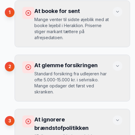
At booke for sent
1
Mange venter til sidste øjeblik med at
booke lejebil i Heraklion. Priserne
stiger markant tættere på
afrejsedatoen.
Konsekvens
Du betaler 30-50% mere, og de bedste
At glemme forsikringen
2
biler er udsolgt.
Standard forsikring fra udlejeren har
ofte 5.000-15.000 kr. i selvrisiko.
Mange opdager det først ved
Løsning
skranken.
Book 4-6 uger før din rejse. I højsæsonen
(juni-august) bør du booke 6-8 uger før.
Konsekvens
Ved selv en mindre skade kan du blive
At ignorere
3
opkrævet tusindvis af kroner.
Mikkels erfaring
August 2024
MJ
brændstofpolitikken
“
I august 2024 så jeg priserne i