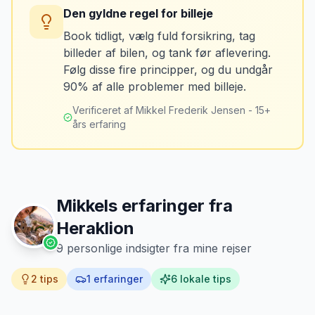
brændstofmåleren.
Den gyldne regel for billeje
sidste tankning.
Book tidligt, vælg fuld forsikring, tag
billeder af bilen, og tank før aflevering.
Mikkels erfaring
Oktober 2024
Løsning
MJ
Følg disse fire principper, og du undgår
“
Jeg fotograferer altid bilen fra alle
Tank bilen op et par kilometer fra
90% af alle problemer med billeje.
vinkler ved afhentning. Det har reddet
lufthavnen dagen før aflevering. Priserne
mig fra falske skadeskrav to gange.
”
er markant lavere.
Verificeret af Mikkel Frederik Jensen - 15+
års erfaring
Mikkels erfaringer fra
Heraklion
9
personlige indsigter fra mine rejser
2
tips
1
erfaringer
6
lokale tips