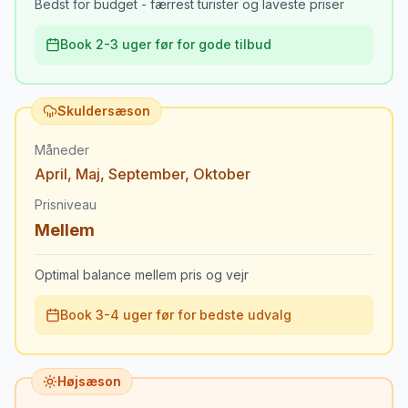
Bedst for budget - færrest turister og laveste priser
Book 2-3 uger før for gode tilbud
Skuldersæson
Måneder
April
,
Maj
,
September
,
Oktober
Prisniveau
Mellem
Optimal balance mellem pris og vejr
Book 3-4 uger før for bedste udvalg
Højsæson