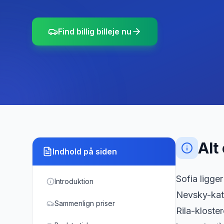
Find billig billeje nu
Alt
Indhold på siden
Sofia ligge
Introduktion
Nevsky-kate
Sammenlign priser
Rila-kloste