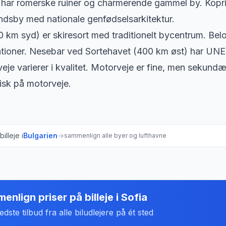
har romerske ruiner og charmerende gammel by. Kopriv
dsby med nationale genfødselsarkitektur.
 km syd) er skiresort med traditionelt bycentrum. Bel
ationer. Nesebar ved Sortehavet (400 km øst) har UN
eje varierer i kvalitet. Motorveje er fine, men sekundær
risk på motorveje.
illeje i
Bulgarien
→
sammenlign alle byer og lufthavne
enlign priser på billeje
i
Sofia
dste tilbud fra alle biludlejere på ét sted