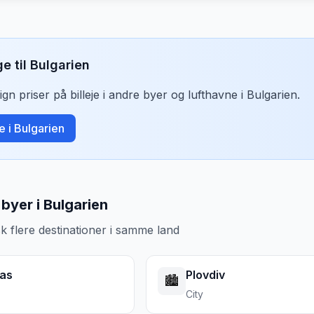
ge til
Bulgarien
n priser på billeje i andre byer og lufthavne i
Bulgarien
.
je i
Bulgarien
byer i Bulgarien
k flere destinationer i samme land
as
Plovdiv
🏙️
City