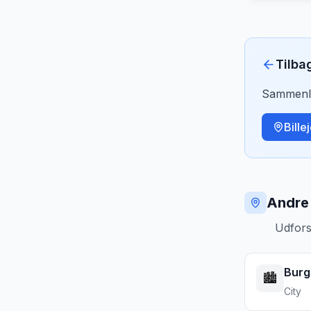
Tilba
Sammenlig
Bille
Andre 
Udfors
Burg
🏙️
City