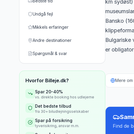
Bedste tid
km sydøst) 
museumslan
Undgå fejl
Bansko (160
Mikkels erfaringer
klippeform
Bulgariske v
Andre destinationer
er obligato
Spørgsmål & svar
Hvorfor Billeje.dk?
Mere om b
Spar 20-40%
vs. direkte booking hos udlejerne
Det bedste tilbud
fra 30+ biludlejningsselskaber
Samm
Spar på forsikring
Find de be
tyverisikring, ansvar m.m.