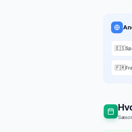
An
🇪🇸
Sp
🇫🇷
Fr
Hvo
Sæsong