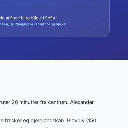
e at finde billig billeje
i
Sofia
.”
nsen, Biludlejningsekspert for Billeje.dk
ruter 20 minutter fra centrum. Alexander
ge fresker og bjerglandskab. Plovdiv (150