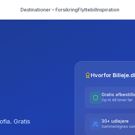
Destinationer
Forsikring
Flyttebil
Inspiration
Hvorfor Billeje.d
Gratis afbestill
Op til 48 timer før
ofia
. Gratis
30+ udlejere
Sammenlignes sam