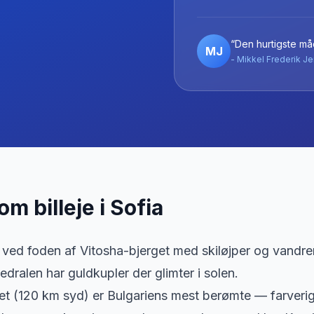
“Den hurtigste måd
MJ
- Mikkel Frederik Je
 om billeje
i
Sofia
r ved foden af Vitosha-bjerget med skiløjper og vandre
dralen har guldkupler der glimter i solen.
ret (120 km syd) er Bulgariens mest berømte — farveri