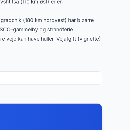
shtitsa (110 km øst) er en
ogradchik (180 km nordvest) har bizarre
ESCO-gammelby og strandferie.
e veje kan have huller. Vejafgift (vignette)