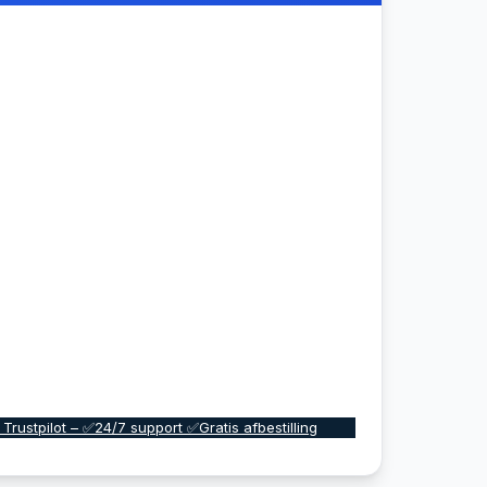
 Trustpilot – ✅24/7 support ✅Gratis afbestilling