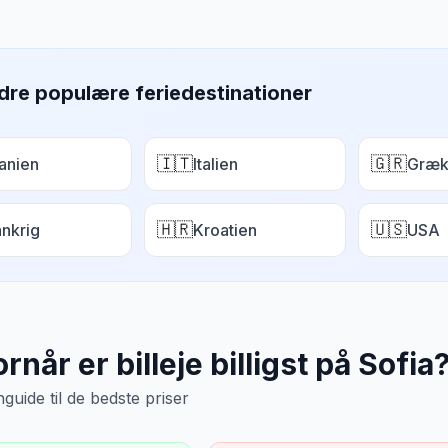
dre populære feriedestinationer
🇮🇹
🇬🇷
anien
Italien
Græk
🇭🇷
🇺🇸
ankrig
Kroatien
USA
rnår er billeje billigst på
Sofia
uide til de bedste priser