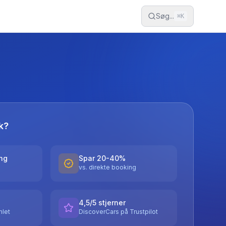
Søg...
⌘
K
k?
ing
Spar 20-40%
vs. direkte booking
4,5/5 stjerner
let
DiscoverCars på Trustpilot