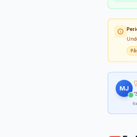
Peri
Undg
På
MJ
“
Ba