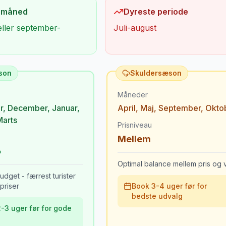
 måned
Dyreste periode
eller september-
Juli-august
son
Skuldersæson
Måneder
r
,
December
,
Januar
,
April
,
Maj
,
September
,
Okto
Marts
Prisniveau
Mellem
Optimal balance mellem pris og v
udget - færrest turister
priser
Book 3-4 uger før for
bedste udvalg
-3 uger før for gode