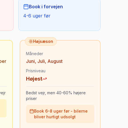
Book i forvejen
4-6 uger før
Højsæson
Måneder
ber
Juni
,
Juli
,
August
Prisniveau
Højest
ejr
Bedst vejr, men 40-60% højere
priser
Book 6-8 uger før - bilerne
bliver hurtigt udsolgt