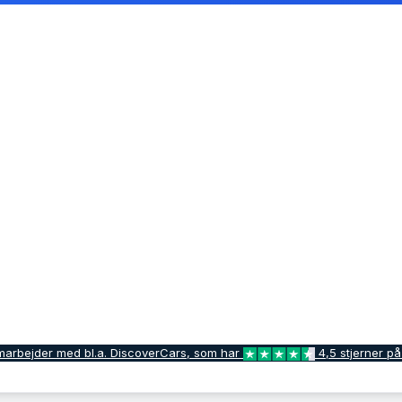
marbejder med bl.a. DiscoverCars, som har
4,5 stjerner på