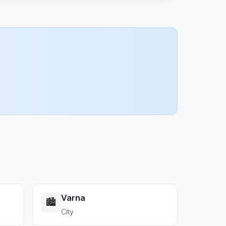
Varna
🏙️
City