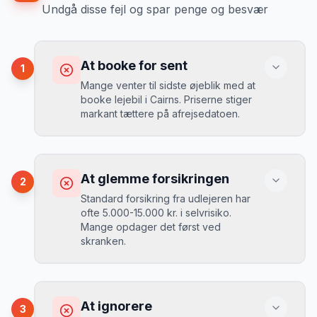
Undgå disse fejl og spar penge og besvær
At booke for sent
1
Mange venter til sidste øjeblik med at
booke lejebil i Cairns. Priserne stiger
markant tættere på afrejsedatoen.
Konsekvens
Du betaler 30-50% mere, og de bedste
At glemme forsikringen
2
biler er udsolgt.
Standard forsikring fra udlejeren har
ofte 5.000-15.000 kr. i selvrisiko.
Mange opdager det først ved
Løsning
skranken.
Book 4-6 uger før din rejse. I højsæsonen
(juni-august) bør du booke 6-8 uger før.
Konsekvens
Ved selv en mindre skade kan du blive
At ignorere
3
opkrævet tusindvis af kroner.
Mikkels erfaring
August 2024