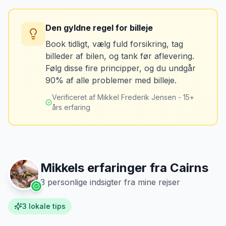
skader - selv de mindste. Tag også
Konsekvens
billeder af kilometerstanden og
Du betaler unødvendigt meget for den
brændstofmåleren.
Den gyldne regel for billeje
sidste tankning.
Book tidligt, vælg fuld forsikring, tag
billeder af bilen, og tank før aflevering.
Mikkels erfaring
Oktober 2024
Løsning
MJ
Følg disse fire principper, og du undgår
“
Jeg fotograferer altid bilen fra alle
Tank bilen op et par kilometer fra
90% af alle problemer med billeje.
vinkler ved afhentning. Det har reddet
lufthavnen dagen før aflevering. Priserne
mig fra falske skadeskrav to gange.
”
er markant lavere.
Verificeret af Mikkel Frederik Jensen - 15+
års erfaring
Mikkels erfaringer fra
Cairns
3
personlige indsigter fra mine rejser
3
lokale tips