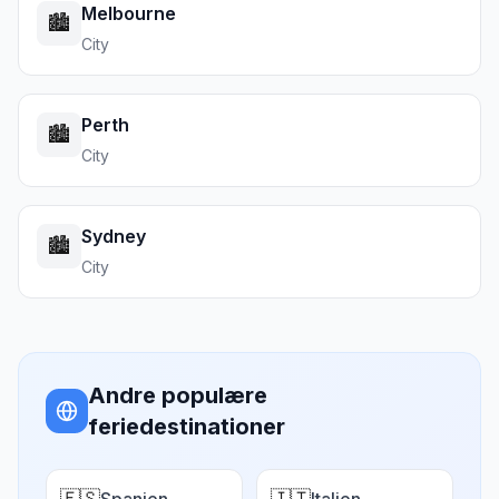
Melbourne
🏙️
City
Perth
🏙️
City
Sydney
🏙️
City
Andre populære
feriedestinationer
🇪🇸
🇮🇹