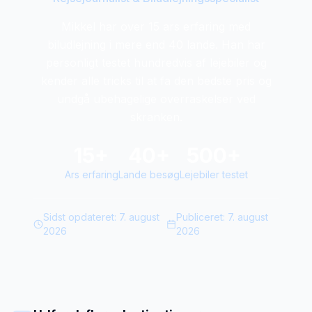
Mikkel har over 15 ars erfaring med
biludlejning i mere end 40 lande. Han har
personligt testet hundredvis af lejebiler og
kender alle tricks til at fa den bedste pris og
undgå ubehagelige overraskelser ved
skranken.
15+
40+
500+
Ars erfaring
Lande besøg
Lejebiler testet
Sidst opdateret:
7. august
Publiceret:
7. august
2026
2026