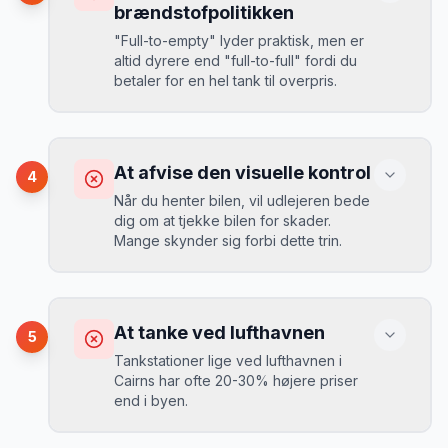
MJ
brændstofpolitikken
“
I august 2024 så jeg priserne i Cairns
"Full-to-empty" lyder praktisk, men er
stige fra 189 kr/dag til 349 kr/dag på
altid dyrere end "full-to-full" fordi du
bare 2 uger. Book tidligt!
”
Løsning
betaler for en hel tank til overpris.
Book altid med fuld kaskoforsikring uden
selvrisiko. Det koster typisk 30-50 kr.
ekstra pr. dag, men giver ro i sindet.
Konsekvens
Du betaler 20-30% mere for brændstof,
At afvise den visuelle kontrol
4
da udlejeren tager høje benzinpriser.
Mikkels erfaring
September 2023
Når du henter bilen, vil udlejeren bede
MJ
dig om at tjekke bilen for skader.
“
En lille bule i døren kostede mig 8.000
Mange skynder sig forbi dette trin.
kr. i selvrisiko. Siden har jeg altid
Løsning
booket med fuld forsikring.
”
Vælg altid "full-to-full" politik. Tank bilen
op på en lokal tankstation før aflevering -
Konsekvens
det tager 5 minutter.
Du kan blive opkrævet for skader, der
At tanke ved lufthavnen
5
var der før du fik bilen.
Tankstationer lige ved lufthavnen i
Cairns har ofte 20-30% højere priser
end i byen.
Løsning
Tag billeder af ALLE ridser, buler og