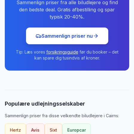
Sammenlign priser fra alle biludlejere og find
den bedste deal. Gratis afbestilling og spar
typisk 20-40%.
Sammenlign priser nu
Tip: Læs vores
forsikringsguide
før du booker – det
kan spare dig tusindvis af kroner.
Populære udlejningsselskaber
Sammenlign priser fra disse velkendte biludlejere
i
Cairns
:
Hertz
Avis
Sixt
Europcar