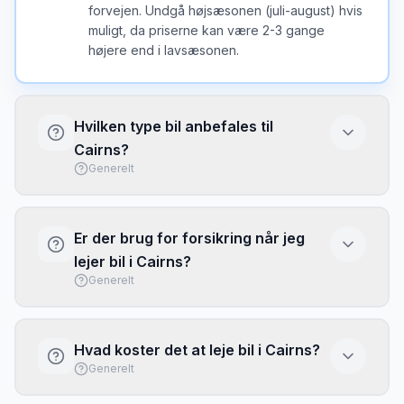
forvejen. Undgå højsæsonen (juli-august) hvis
muligt, da priserne kan være 2-3 gange
højere end i lavsæsonen.
Hvilken type bil anbefales til
Cairns?
Generelt
I Cairns er en kompakt bil ofte det bedste valg
- nem at parkere og brændstofeffektiv. Vælg
Er der brug for forsikring når jeg
større bil kun hvis du har meget bagage eller
lejer bil i Cairns?
mange passagerer.
Generelt
Basis forsikring (CDW/LDW) er typisk
inkluderet, men har ofte høj selvrisiko. Overvej
Hvad koster det at leje bil i Cairns?
at købe fuld dækning eller brug dit kreditkorts
Generelt
rejseforsikring. Tjek altid hvad der er
inkluderet inden afhentning.
Priserne i Cairns varierer efter sæson og