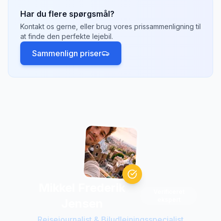
afleverer den et andet sted, f.eks.
Adelaide
Har du flere spørgsmål?
eller
Brisbane
. Der kan være et envejsgebyr
Kontakt os gerne, eller brug vores prissammenligning til
på 500-2.000 kr. afhængigt af afstand.
at finde den perfekte lejebil.
Sammenlign priser
Mikkel Frederik
Verificeret
ekspert
Jensen
Rejsejournalist & Biludlejningsspecialist