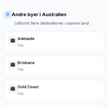
Andre byer i Australien
Udforsk flere destinationer i samme land
Adelaide
🏙️
City
Brisbane
🏙️
City
Gold Coast
🏙️
City