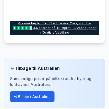
Vi samarbejder med bl.a. DiscoverCars, som har
4,5 stjerner på Trustpilot – ✅24/7 support
✅Gratis afbestilling
Tilbage til
Australien
Sammenlign priser på billeje i andre byer og
lufthavne i
Australien
.
Billeje i
Australien