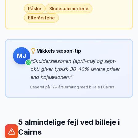
Påske
Skolesommerferie
Efterårsferie
Mikkels sæson-tip
MJ
“
Skuldersæsonen (april-maj og sept-
okt) giver typisk 30-40% lavere priser
end højsæsonen.
”
Baseret på
17
+ års erfaring med billeje i
Cairns
5
almindelige fejl ved billeje
i
Cairns