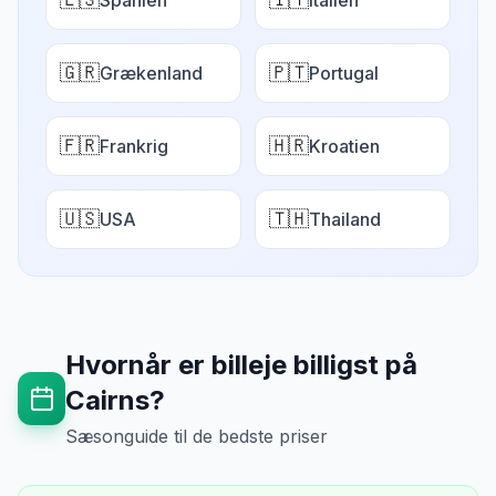
Spanien
Italien
🇬🇷
🇵🇹
Grækenland
Portugal
🇫🇷
🇭🇷
Frankrig
Kroatien
🇺🇸
🇹🇭
USA
Thailand
Hvornår er billeje billigst på
Cairns
?
Sæsonguide til de bedste priser